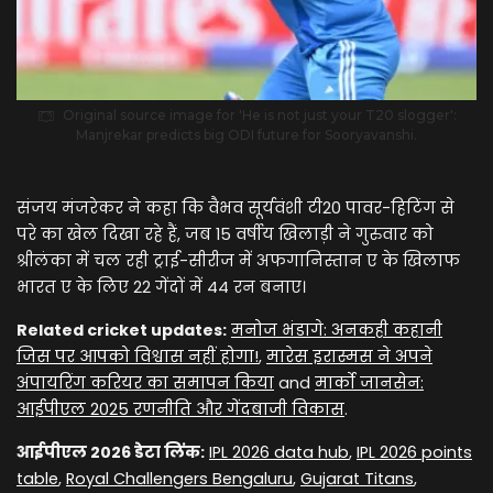
Original source image for 'He is not just your T20 slogger':
Manjrekar predicts big ODI future for Sooryavanshi.
संजय मंजरेकर ने कहा कि वैभव सूर्यवंशी टी20 पावर-हिटिंग से
परे का खेल दिखा रहे हैं, जब 15 वर्षीय खिलाड़ी ने गुरुवार को
श्रीलंका में चल रही ट्राई-सीरीज में अफगानिस्तान ए के खिलाफ
भारत ए के लिए 22 गेंदों में 44 रन बनाए।
Related cricket updates:
मनोज भंडागे: अनकही कहानी
जिस पर आपको विश्वास नहीं होगा!
,
मारेस इरास्मस ने अपने
अंपायरिंग करियर का समापन किया
and
मार्को जानसेन:
आईपीएल 2025 रणनीति और गेंदबाजी विकास
.
आईपीएल 2026 डेटा लिंक:
IPL 2026 data hub
,
IPL 2026 points
table
,
Royal Challengers Bengaluru
,
Gujarat Titans
,