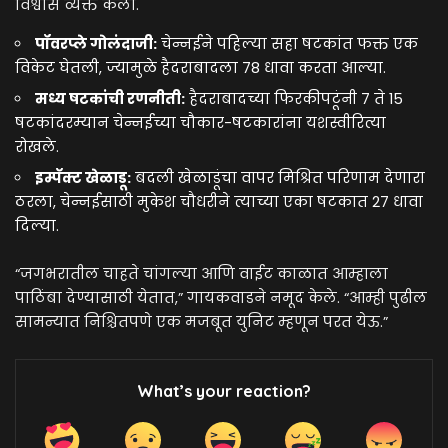
विश्वास व्यक्त केला.
पॉवरप्ले गोलंदाजी:
चेन्नईने पहिल्या सहा षटकांत फक्त एक
विकेट घेतली, ज्यामुळे हैदराबादला 78 धावा करता आल्या.
मध्य षटकांची रणनीती:
हैदराबादच्या फिरकीपटूंनी 7 ते 15
षटकांदरम्यान चेन्नईच्या चौकार-षटकारांना यशस्वीरित्या
रोखले.
इम्पॅक्ट खेळाडू:
बदली खेळाडूंचा वापर मिश्रित परिणाम देणारा
ठरला, चेन्नईसाठी मुकेश चौधरीने त्याच्या एका षटकात 27 धावा
दिल्या.
“जगभरातील चाहते चांगल्या आणि वाईट काळात आम्हाला
पाठिंबा देण्यासाठी येतात,” गायकवाडने नमूद केले. “आम्ही पुढील
सामन्यात निश्चितपणे एक मजबूत युनिट म्हणून परत येऊ.”
What’s your reaction?