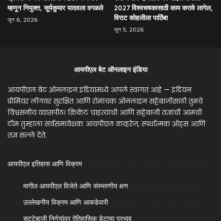
म्हणून नियुक्त, सूर्यकुमार यादवला वगळले
2027 विश्वचषकासाठी काम करावे लागेल,
विराट कोहलीला पाठिंबा
जून 6, 2026
जून 5, 2026
आयपीएल बेट ऑनलाइन इंडिया
आयपीएल बेट ऑनलाइन इंडियामध्ये आपले स्वागत आहे — इंडियन
प्रीमियर लीगवर सुरक्षित आणि रोमांचक ऑनलाइन सट्टेबाजीसाठी तुमचे
विश्वसनीय व्यासपीठ। क्रिकेट चाहत्यांची आणि सट्टेबाजी तज्ञांची आमची
टीम तुम्हाला सर्वसमावेशक आयपीएल कव्हरेज, स्पर्धात्मक ऑड्स आणि
तज्ञ सल्ले देते.
आयपीएल इतिहास आणि विक्रम
मागील आयपीएल विजेते आणि संस्मरणीय क्षण
उल्लेखनीय विक्रम आणि आकडेवारी
सट्टेबाजी निर्णयांवर ऐतिहासिक डेटाचा प्रभाव