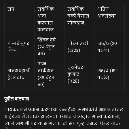
संघ
सर्वाधिक
सर्वाधिक
अंतिम
धावा
बळी घेणारा
धावसंख्या
करणारा
गोलंदाज
फलंदाज
शिवम दुबे
चेन्नई सुपर
मोईन अली
165/5 (20
(24 चेंडूत
किंग्ज
(2/23)
षटके)
45)
एडन
भुवनेश्वर
सनरायझर्स
मार्कराम
166/4 (18.1
कुमार
हैदराबाद
(36 चेंडूत
षटके)
(1/28)
50)
पुढील वाटचाल
गायकवाडने प्रवास करणाऱ्या चेन्नईच्या समर्थकांचे आभार मानले.
बाहेरच्या मैदानावर झालेल्या पराभवाचे आव्हान मान्य करताना,
त्याने आगामी घरच्या सामन्यांमध्ये संघ पुन्हा उसळी घेईल यावर