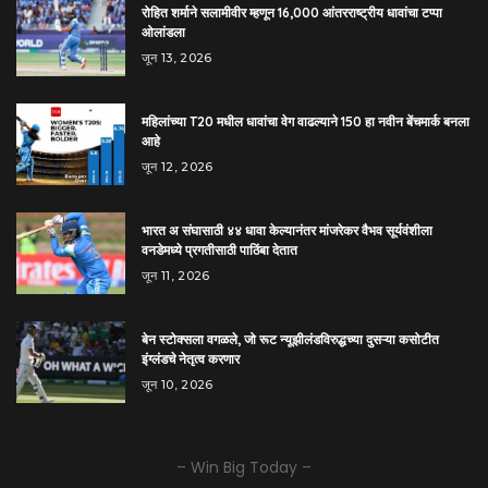
रोहित शर्माने सलामीवीर म्हणून 16,000 आंतरराष्ट्रीय धावांचा टप्पा
ओलांडला
जून 13, 2026
महिलांच्या T20 मधील धावांचा वेग वाढल्याने 150 हा नवीन बेंचमार्क बनला
आहे
जून 12, 2026
भारत अ संघासाठी ४४ धावा केल्यानंतर मांजरेकर वैभव सूर्यवंशीला
वनडेमध्ये प्रगतीसाठी पाठिंबा देतात
जून 11, 2026
बेन स्टोक्सला वगळले, जो रूट न्यूझीलंडविरुद्धच्या दुसऱ्या कसोटीत
इंग्लंडचे नेतृत्व करणार
जून 10, 2026
– Win Big Today –