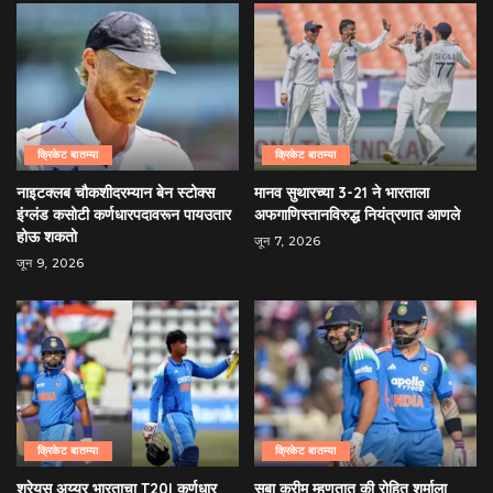
क्रिकेट बातम्या
क्रिकेट बातम्या
नाइटक्लब चौकशीदरम्यान बेन स्टोक्स
मानव सुथारच्या 3-21 ने भारताला
इंग्लंड कसोटी कर्णधारपदावरून पायउतार
अफगाणिस्तानविरुद्ध नियंत्रणात आणले
होऊ शकतो
जून 7, 2026
जून 9, 2026
क्रिकेट बातम्या
क्रिकेट बातम्या
श्रेयस अय्यर भारताचा T20I कर्णधार
सबा करीम म्हणतात की रोहित शर्माला