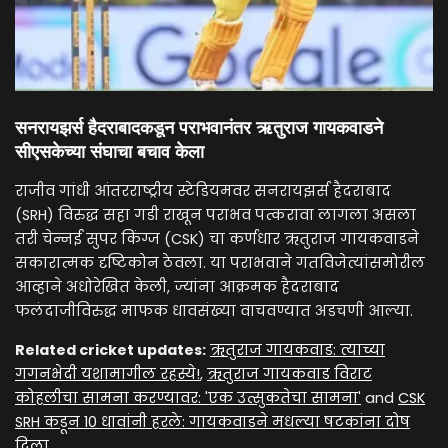
सनरायझर्स हैदराबादकडून पराभवानंतर ऋतुराज गायकवाडने
सीएसकेच्या संघाचा बचाव केला
राजीव गांधी आंतरराष्ट्रीय स्टेडियमवर सनरायझर्स हैदराबाद
(SRH) विरुद्ध सहा गडी राखून पराभव पत्करावा लागला असला
तरी चेन्नई सुपर किंग्ज (CSK) चा कर्णधार ऋतुराज गायकवाडने
सकारात्मक दृष्टिकोन ठेवला. या पराभवाने गतविजेत्यांसमोरील
आव्हाने अधोरेखित केली, ज्यांना आक्रमक हैदराबाद
फलंदाजीविरुद्ध माफक धावसंख्या वाचवण्यात अडचणी आल्या.
Related cricket updates:
ऋतुराज गायकवाड: त्याच्या
गगनभेदी यशामागील रहस्ये!
,
ऋतुराज गायकवाड विराट
कोहलीचा सामना करण्यावर: 'एक उत्सुकतेचा सामना'
and
CSK
SRH कडून 10 धावांनी हरले: गायकवाडने मधल्या षटकांना दोष
दिला
.