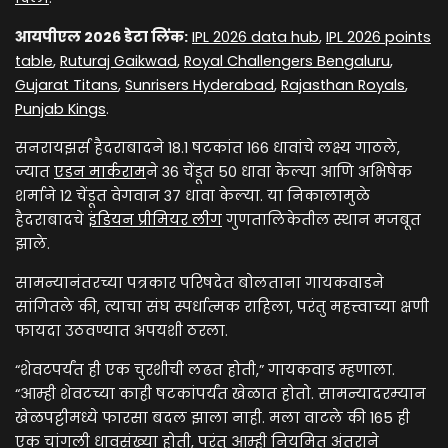
आयपीएल 2026 डेटा लिंक:
IPL 2026 data hub
,
IPL 2026 points
table
,
Ruturaj Gaikwad
,
Royal Challengers Bengaluru
,
Gujarat Titans
,
Sunrisers Hyderabad
,
Rajasthan Royals
,
Punjab Kings
.
सनरायझर्स हैदराबादने 18.1 षटकांत 166 धावांचे लक्ष्य गाठले,
ज्यात
एडन मार्कराम
ने 36 चेंडूत 50 धावा केल्या आणि अभिषेक
शर्माने 12 चेंडूत वेगवान 37 धावा केल्या. या निकालामुळे
हैदराबादचे
इंडियन प्रीमियर लीग
गुणतालिकेतील स्थान मजबूत
झाले.
सामन्यानंतरच्या पत्रकार परिषदेत बोलताना गायकवाडने
सांगितले की, त्याचा संघ स्पर्धात्मक राहिला, परंतु महत्त्वाच्या क्षणी
फायदा उठवण्यात अपयशी ठरला.
“शेवटपर्यंत ही एक चुरशीची लढत होती,” गायकवाड म्हणाला.
“आम्ही शेवटच्या काही षटकांपर्यंत खेळात होतो. सामन्यादरम्यान
खेळपट्टीमध्ये फारसा बदल झाला नाही. मला वाटले की 165 ही
एक चांगली धावसंख्या होती, परंतु आम्ही नियमित अंतराने