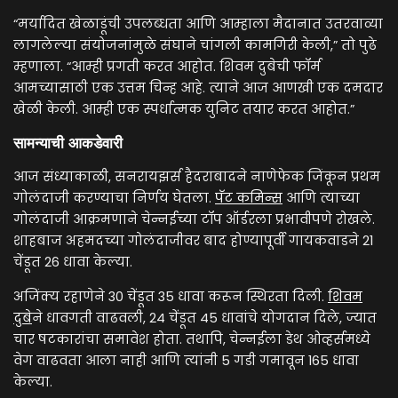
“मर्यादित खेळाडूंची उपलब्धता आणि आम्हाला मैदानात उतरवाव्या
लागलेल्या संयोजनांमुळे संघाने चांगली कामगिरी केली,” तो पुढे
म्हणाला. “आम्ही प्रगती करत आहोत. शिवम दुबेची फॉर्म
आमच्यासाठी एक उत्तम चिन्ह आहे. त्याने आज आणखी एक दमदार
खेळी केली. आम्ही एक स्पर्धात्मक युनिट तयार करत आहोत.”
सामन्याची आकडेवारी
आज संध्याकाळी, सनरायझर्स हैदराबादने नाणेफेक जिंकून प्रथम
गोलंदाजी करण्याचा निर्णय घेतला.
पॅट कमिन्स
आणि त्याच्या
गोलंदाजी आक्रमणाने चेन्नईच्या टॉप ऑर्डरला प्रभावीपणे रोखले.
शाहबाज अहमदच्या गोलंदाजीवर बाद होण्यापूर्वी गायकवाडने 21
चेंडूत 26 धावा केल्या.
अजिंक्य रहाणेने 30 चेंडूत 35 धावा करून स्थिरता दिली.
शिवम
दुबे
ने धावगती वाढवली, 24 चेंडूत 45 धावांचे योगदान दिले, ज्यात
चार षटकारांचा समावेश होता. तथापि, चेन्नईला डेथ ओव्हर्समध्ये
वेग वाढवता आला नाही आणि त्यांनी 5 गडी गमावून 165 धावा
केल्या.