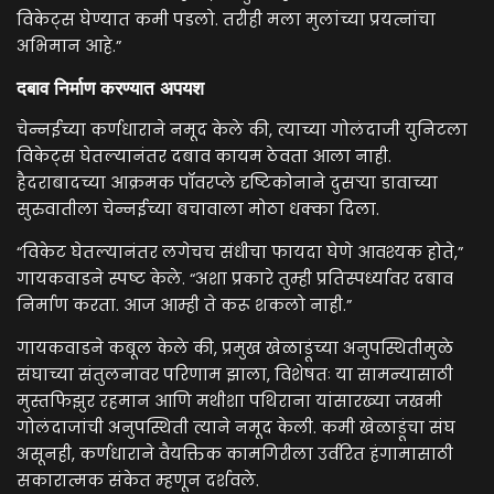
विकेट्स घेण्यात कमी पडलो. तरीही मला मुलांच्या प्रयत्नांचा
अभिमान आहे.”
दबाव निर्माण करण्यात अपयश
चेन्नईच्या कर्णधाराने नमूद केले की, त्याच्या गोलंदाजी युनिटला
विकेट्स घेतल्यानंतर दबाव कायम ठेवता आला नाही.
हैदराबादच्या आक्रमक पॉवरप्ले दृष्टिकोनाने दुसऱ्या डावाच्या
सुरुवातीला चेन्नईच्या बचावाला मोठा धक्का दिला.
“विकेट घेतल्यानंतर लगेचच संधीचा फायदा घेणे आवश्यक होते,”
गायकवाडने स्पष्ट केले. “अशा प्रकारे तुम्ही प्रतिस्पर्ध्यावर दबाव
निर्माण करता. आज आम्ही ते करू शकलो नाही.”
गायकवाडने कबूल केले की, प्रमुख खेळाडूंच्या अनुपस्थितीमुळे
संघाच्या संतुलनावर परिणाम झाला, विशेषतः या सामन्यासाठी
मुस्तफिझुर रहमान आणि मथीशा पथिराना यांसारख्या जखमी
गोलंदाजांची अनुपस्थिती त्याने नमूद केली. कमी खेळाडूंचा संघ
असूनही, कर्णधाराने वैयक्तिक कामगिरीला उर्वरित हंगामासाठी
सकारात्मक संकेत म्हणून दर्शवले.