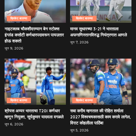
क्रिकेट बातम्या
क्रिकेट बातम्या
नाइटक्लब चौकशीदरम्यान बेन स्टोक्स
मानव सुथारच्या 3-21 ने भारताला
इंग्लंड कसोटी कर्णधारपदावरून पायउतार
अफगाणिस्तानविरुद्ध नियंत्रणात आणले
होऊ शकतो
जून 7, 2026
जून 9, 2026
क्रिकेट बातम्या
क्रिकेट बातम्या
श्रेयस अय्यर भारताचा T20I कर्णधार
सबा करीम म्हणतात की रोहित शर्माला
म्हणून नियुक्त, सूर्यकुमार यादवला वगळले
2027 विश्वचषकासाठी काम करावे लागेल,
विराट कोहलीला पाठिंबा
जून 6, 2026
जून 5, 2026