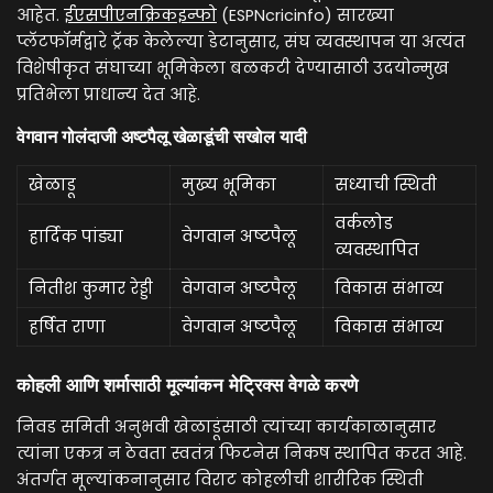
आहेत.
ईएसपीएनक्रिकइन्फो
(ESPNcricinfo) सारख्या
प्लॅटफॉर्मद्वारे ट्रॅक केलेल्या डेटानुसार, संघ व्यवस्थापन या अत्यंत
विशेषीकृत संघाच्या भूमिकेला बळकटी देण्यासाठी उदयोन्मुख
प्रतिभेला प्राधान्य देत आहे.
वेगवान गोलंदाजी अष्टपैलू खेळाडूंची सखोल यादी
खेळाडू
मुख्य भूमिका
सध्याची स्थिती
वर्कलोड
हार्दिक पांड्या
वेगवान अष्टपैलू
व्यवस्थापित
नितीश कुमार रेड्डी
वेगवान अष्टपैलू
विकास संभाव्य
हर्षित राणा
वेगवान अष्टपैलू
विकास संभाव्य
कोहली आणि शर्मासाठी मूल्यांकन मेट्रिक्स वेगळे करणे
निवड समिती अनुभवी खेळाडूंसाठी त्यांच्या कार्यकाळानुसार
त्यांना एकत्र न ठेवता स्वतंत्र फिटनेस निकष स्थापित करत आहे.
अंतर्गत मूल्यांकनानुसार विराट कोहलीची शारीरिक स्थिती