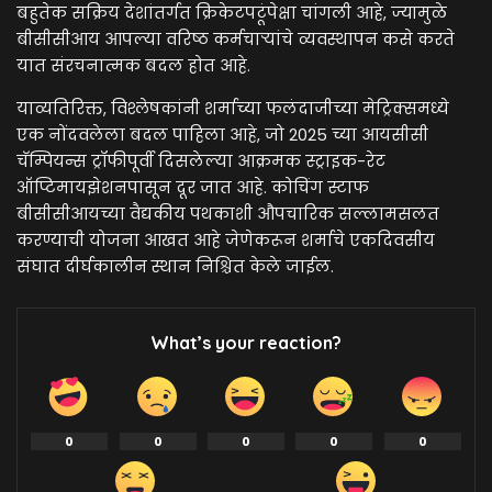
बहुतेक सक्रिय देशांतर्गत क्रिकेटपटूंपेक्षा चांगली आहे, ज्यामुळे
बीसीसीआय आपल्या वरिष्ठ कर्मचाऱ्यांचे व्यवस्थापन कसे करते
यात संरचनात्मक बदल होत आहे.
याव्यतिरिक्त, विश्लेषकांनी शर्माच्या फलंदाजीच्या मेट्रिक्समध्ये
एक नोंदवलेला बदल पाहिला आहे, जो 2025 च्या आयसीसी
चॅम्पियन्स ट्रॉफीपूर्वी दिसलेल्या आक्रमक स्ट्राइक-रेट
ऑप्टिमायझेशनपासून दूर जात आहे. कोचिंग स्टाफ
बीसीसीआयच्या वैद्यकीय पथकाशी औपचारिक सल्लामसलत
करण्याची योजना आखत आहे जेणेकरून शर्माचे एकदिवसीय
संघात दीर्घकालीन स्थान निश्चित केले जाईल.
What’s your reaction?
0
0
0
0
0