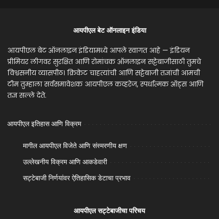
आयपीएल बेट ऑनलाइन इंडिया
आयपीएल बेट ऑनलाइन इंडियामध्ये आपले स्वागत आहे — इंडियन
प्रीमियर लीगवर सुरक्षित आणि रोमांचक ऑनलाइन सट्टेबाजीसाठी तुमचे
विश्वसनीय व्यासपीठ। क्रिकेट चाहत्यांची आणि सट्टेबाजी तज्ञांची आमची
टीम तुम्हाला सर्वसमावेशक आयपीएल कव्हरेज, स्पर्धात्मक ऑड्स आणि
तज्ञ सल्ले देते.
आयपीएल इतिहास आणि विक्रम
मागील आयपीएल विजेते आणि संस्मरणीय क्षण
उल्लेखनीय विक्रम आणि आकडेवारी
सट्टेबाजी निर्णयांवर ऐतिहासिक डेटाचा प्रभाव
आयपीएल सट्टेबाजीचा परिचय