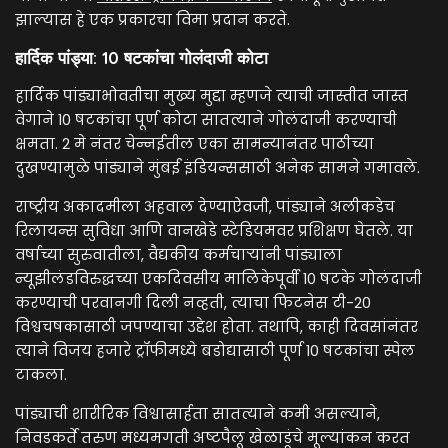
झाल्यास हे एक प्रकारचा विमा प्रदान करते.
हार्दिक पांड्या: 10 षटकांचा गोलंदाजी कोटा
हार्दिक पांड्याभोवतीचा मुख्य मुद्दा म्हणजे त्याची जास्तीत जास्त
वेगाने 10 षटकांचा पूर्ण कोटा सातत्याने गोलंदाजी करण्याची
क्षमता. 2 मे नंतर चेन्नईतील एका सामन्यानंतर पाठीच्या
दुखण्यामुळे पांड्याने मुंबई इंडियन्ससाठी अनेक सामने गमावले.
राष्ट्रीय अकादमीला अहवाल देण्याऐवजी, पांड्याने अलीकडेच
रिलायन्स सुविधा आणि वानखेडे स्टेडियमवर प्रशिक्षण घेतले. या
वर्षाच्या सुरुवातीला, वैद्यकीय कर्मचाऱ्यांनी पांड्याला
न्यूझीलंडविरुद्धच्या एकदिवसीय मालिकेपूर्वी 10 षटके गोलंदाजी
करण्याची परवानगी दिली नव्हती, त्याचा फिटनेस टी-20
विश्वचषकासाठी जपण्याचा उद्देश होता. तथापि, काही दिवसांनंतर
त्याने विजय हजारे ट्रॉफीमध्ये बडोद्यासाठी पूर्ण 10 षटकांचा स्पेल
टाकला.
पांड्याची शारीरिक विश्वासार्हता सातत्याने कमी असल्याने,
निवडकर्ते तरुण मध्यमगती अष्टपैलू खेळाडूंचे मूल्यांकन करत