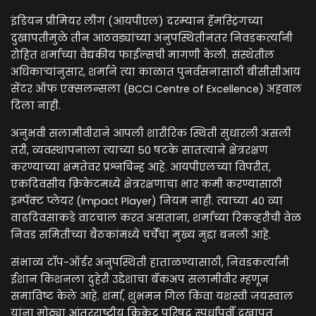
इंडियन प्रीमियर लीग (आयपीएल) दरम्यान हॅमस्ट्रिंगच्या
दुखापतीमुळे तीन आठवड्यांच्या अनुपस्थितीनंतर निवडकर्त्यांनी
रोहित शर्माच्या वैद्यकीय फाईल्सची मागणी केली. संस्थेतील
अधिकाऱ्यांनुसार, शर्माने त्या काळात पुनर्वसनासाठी बीसीसीआय
सेंटर ऑफ एक्सलन्सला (BCCI Centre of Excellence) अहवाल
दिला नाही.
अनुभवी सलामीवीराने आपली शारीरिक स्थिती सुधारली असली
तरी, व्यवस्थापनाला त्याच्या 50 षटके सातत्याने क्षेत्ररक्षण
करण्याच्या क्षमतेवर प्रश्नचिन्ह आहे. आयपीएलच्या विपरीत,
एकदिवसीय क्रिकेटमध्ये क्षेत्ररक्षणाचा भार कमी करण्यासाठी
इम्पॅक्ट प्लेयर (Impact Player) नियम नाही. त्याच्या 40 व्या
वाढदिवसाकडे वाटचाल करत असताना, शर्माच्या रिकव्हरीची वेळ
निवड समितीच्या बैठकांमध्ये चर्चेचा मुख्य मुद्दा बनली आहे.
संभाव्य टॉप-ऑर्डर अनुपस्थिती हाताळण्यासाठी, निवडकर्त्यांनी
ईशान किशनला दुहेरी उद्देशाचा बॅकअप सलामीवीर म्हणून
समाविष्ट केले आहे. शर्मा, शुभमन गिल किंवा यशस्वी जयस्वाल
यांना मोठ्या
आंतरराष्ट्रीय क्रिकेट परिषद
स्पर्धांपूर्वी दुखापत