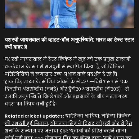
यशस्वी जायसवाल की व्हाइट-बॉल अनुपस्थिति: भारत का टेस्ट स्टार
क्यों बाहर है
यशस्वी जायसवाल ने टेस्ट क्रिकेट में खुद को एक प्रमुख सलामी
बल्लेबाज के रूप में मजबूती से स्थापित किया है, जो विभिन्न
परिस्थितियों में लगातार उच्च-प्रभाव वाले प्रदर्शन दे रहे हैं।
हालांकि, भारत के सीमित ओवरों के सेटअप—विशेष रूप से एक
दिवसीय अंतर्राष्ट्रीय (वनडे) और ट्वेंटी20 अंतर्राष्ट्रीय (टी20ई)—से
उनकी अनुपस्थिति विश्लेषकों और प्रशंसकों के बीच गरमागरम
बहस का विषय बनी हुई है।
Related cricket updates:
यास्तिका भाटिया: महिला क्रिकेट
की उभरती हुई सितारा
,
योगराज सिंह ने विराट कोहली और रोहित
शर्मा के संन्यास पर जताया दुख: 'युवाओं को प्रेरित करने वाला
कोई नहीं बचा'
and
योगराज सिंह का बोल्ड दावा: 'मुझे भारत का