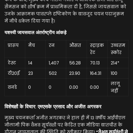
सैमसन को शीर्ष क्रम में प्राथमिकता दी है, जिससे जायसवाल को
उनके आक्रामक पावरप्ले दृष्टिकोण के बावजूद चयन पदानुक्रम
में नीचे धकेल दिया गया है।
यशस्वी जायसवाल अंतर्राष्ट्रीय आंकड़े
प्रारूप
मैच
रन
औसत
स्ट्राइक
उच्चतम
रेट
स्कोर
टेस्ट
14
1,407
56.28
70.13
214*
टी20ई
23
502
23.90
164.31
100
लागू
वनडे
0
0
0.00
0.00
नहीं
विशेषज्ञों के विचार: एमएसके प्रसाद और अजीत अगरकर
मुख्य चयनकर्ता अजीत अगरकर ने हाल ही में 13 वर्षीय आईपीएल
नीलामी पिक वैभव सूर्यवंशी पर केंद्रित एक मीडिया बातचीत के
दौरान जायसवाल की स्थिति को स्वीकार किया।
“वैभव सूर्यवंशी ने