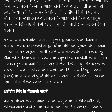
लखनऊ सुपर जायंट्स ने सलामी बल्लेबाज अर्शिन कुलकर्णी और
निकोलस पूरन के जल्दी आउट होने के बाद शुरुआती झटकों से
उबर लिया। इंग्लिस ने पहले ओवर में अर्शदीप की गेंदों पर चार
चौके लगाकर 16 रन बटोरे। पूरन के आउट होने के बाद, आयुष
बडोनी ने सिर्फ 18 गेंदों में 43 रनों की तेज पारी खेलकर रन रेट को
बढ़ाया।
बडोनी ने पांचवें ओवर में अजमतुल्लाह उमरजाई को निशाना
बनाया, लगातार छक्कों सहित चौकों की एक श्रृंखला के माध्यम
से 24 रन बटोरे। इस जवाबी हमले ने पावरप्ले के अंत तक घरेलू
टीम को दो विकेट पर 66 रन तक पहुंचा दिया। बडोनी की पारी तब
समाप्त हुई जब प्रभसिमरन सिंह ने लेग-स्पिनर युजवेंद्र चहल की
गेंद पर शानदार स्टंपिंग की। निर्णय को डिसीजन रिव्यू सिस्टम
(DRS) के माध्यम से पुष्टि की गई, जिससे सातवें ओवर में LSG का
स्कोर तीन विकेट पर 69 रन हो गया।
अर्शदीप सिंह के गेंदबाजी संघर्ष
पंजाब किंग्स के तेज आक्रमण का नेतृत्व करने की उम्मीद थी,
लेकिन अर्शदीप ने इसके बजाय एक अवांछित फ्रेंचाइजी रिकॉर्ड