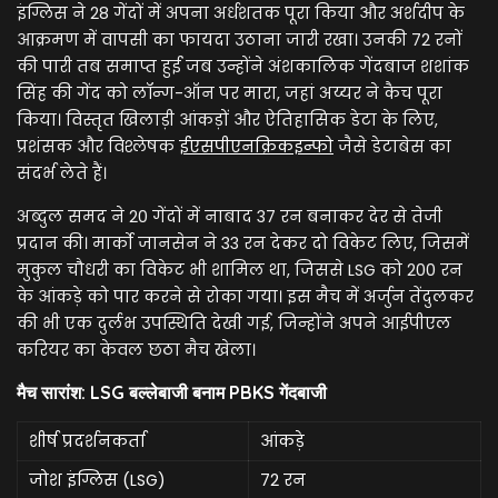
इंग्लिस ने 28 गेंदों में अपना अर्धशतक पूरा किया और अर्शदीप के
आक्रमण में वापसी का फायदा उठाना जारी रखा। उनकी 72 रनों
की पारी तब समाप्त हुई जब उन्होंने अंशकालिक गेंदबाज शशांक
सिंह की गेंद को लॉन्ग-ऑन पर मारा, जहां अय्यर ने कैच पूरा
किया। विस्तृत खिलाड़ी आंकड़ों और ऐतिहासिक डेटा के लिए,
प्रशंसक और विश्लेषक
ईएसपीएनक्रिकइन्फो
जैसे डेटाबेस का
संदर्भ लेते हैं।
अब्दुल समद ने 20 गेंदों में नाबाद 37 रन बनाकर देर से तेजी
प्रदान की। मार्को जानसेन ने 33 रन देकर दो विकेट लिए, जिसमें
मुकुल चौधरी का विकेट भी शामिल था, जिससे LSG को 200 रन
के आंकड़े को पार करने से रोका गया। इस मैच में अर्जुन तेंदुलकर
की भी एक दुर्लभ उपस्थिति देखी गई, जिन्होंने अपने आईपीएल
करियर का केवल छठा मैच खेला।
मैच सारांश: LSG बल्लेबाजी बनाम PBKS गेंदबाजी
शीर्ष प्रदर्शनकर्ता
आंकड़े
जोश इंग्लिस (LSG)
72 रन