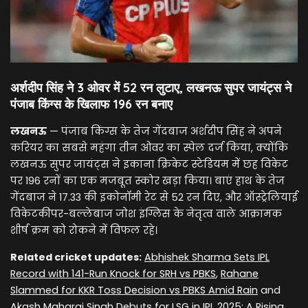
अर्शदीप सिंह ने 3 ओवर में 52 रन लुटाए, लखनऊ सुपर जायंट्स ने
पंजाब किंग्स के खिलाफ 196 रन बनाए
लखनऊ
— पंजाब किंग्स के तेज गेंदबाज अर्शदीप सिंह ने अपने
करियर का सबसे महंगा तीन ओवर का स्पेल दर्ज किया, क्योंकि
लखनऊ सुपर जायंट्स ने इकाना क्रिकेट स्टेडियम में छह विकेट
पर 196 रनों का एक मजबूत स्कोर खड़ा किया। बाएं हाथ के तेज
गेंदबाज ने 17.33 की इकोनॉमी रेट से 52 रन दिए, और ऑस्ट्रेलियाई
विकेटकीपर-बल्लेबाज जोश इंग्लिस के नेतृत्व वाले आक्रामक
शीर्ष क्रम को रोकने में विफल रहे।
Related cricket updates:
Abhishek Sharma Sets IPL
Record with 141-Run Knock for SRH vs PBKS
,
Rahane
Slammed for KKR Toss Decision vs PBKS Amid Rain
and
Akash Maharaj Singh Debuts for LSG in IPL 2025: A Rising