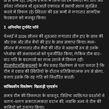
19 से कम रहा, उन्होंने 11 मैचों में सिर्फ 151 रन बनाए। मैट शॉर्ट और
स्पेंसर जॉनसन भी शुरुआती एकादश में स्थायी स्थान सुरक्षित
करने में विफल रहे। स्थिरता की इस कमी ने लगातार सामरिक
फेरबदल को मजबूर किया।
3. अनियमित टूर्नामेंट फॉर्म
चेन्नई ने 2026 सीज़न की शुरुआत लगातार तीन हार के साथ की
और एक और तीन मैचों की हार के साथ समाप्त किया। मध्य-
सीज़न में लगातार तीन मैचों की जीत ने अस्थायी रूप से उनके
प्लेऑफ़ की संभावनाओं को पुनर्जीवित किया, लेकिन टीम बार-
बार गति के बदलावों का लाभ उठाने में विफल रही।
ईएसपीएनक्रिकइन्फो
के मैच प्रवाह विश्लेषण से पता चलता है कि
टीम ने दबाव की स्थितियों के दौरान प्रतिक्रियात्मक रूप से खेला,
बजाय इसके कि वह गति को निर्धारित करती।
सांख्यिकीय विश्लेषण: खिलाड़ी प्रदर्शन
समग्र टीम की विफलता के बावजूद, विशिष्ट व्यक्तिगत प्रदर्शनों ने
अलग-थलग सकारात्मकता प्रदान की, जबकि अन्य ने टीम की
कमियों को उजागर किया।