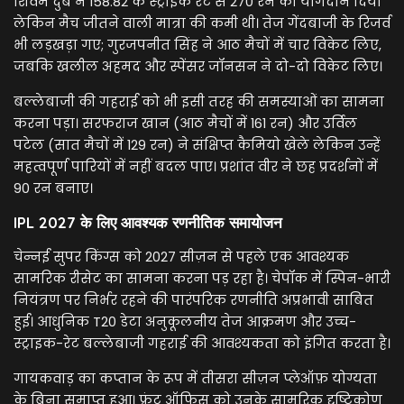
शिवम दुबे ने 158.82 के स्ट्राइक रेट से 270 रन का योगदान दिया
लेकिन मैच जीतने वाली मात्रा की कमी थी। तेज गेंदबाजी के रिजर्व
भी लड़खड़ा गए; गुरजपनीत सिंह ने आठ मैचों में चार विकेट लिए,
जबकि खलील अहमद और स्पेंसर जॉनसन ने दो-दो विकेट लिए।
बल्लेबाजी की गहराई को भी इसी तरह की समस्याओं का सामना
करना पड़ा। सरफराज खान (आठ मैचों में 161 रन) और उर्विल
पटेल (सात मैचों में 129 रन) ने संक्षिप्त कैमियो खेले लेकिन उन्हें
महत्वपूर्ण पारियों में नहीं बदल पाए। प्रशांत वीर ने छह प्रदर्शनों में
90 रन बनाए।
IPL 2027 के लिए आवश्यक रणनीतिक समायोजन
चेन्नई सुपर किंग्स को 2027 सीज़न से पहले एक आवश्यक
सामरिक रीसेट का सामना करना पड़ रहा है। चेपॉक में स्पिन-भारी
नियंत्रण पर निर्भर रहने की पारंपरिक रणनीति अप्रभावी साबित
हुई। आधुनिक T20 डेटा अनुकूलनीय तेज आक्रमण और उच्च-
स्ट्राइक-रेट बल्लेबाजी गहराई की आवश्यकता को इंगित करता है।
गायकवाड़ का कप्तान के रूप में तीसरा सीज़न प्लेऑफ़ योग्यता
के बिना समाप्त हुआ। फ्रंट ऑफिस को उनके सामरिक दृष्टिकोण