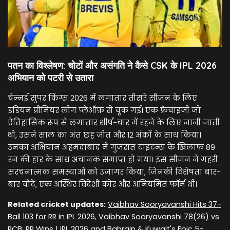
पतन का विश्लेषण: चोटों और असंगति ने कैसे CSK के IPL 2026
अभियान को पटरी से उतारा
चेन्नई सुपर किंग्स 2026 में लगातार तीसरे सीज़न के लिए
इंडियन प्रीमियर लीग प्लेऑफ़ से चूक गई। एक फ्रैंचाइज़ी जो
ऐतिहासिक रूप से लगातार शीर्ष-चार में रहने के लिए जानी जाती
थी, उसने साल का अंत छह जीत और 12 अंकों के साथ किया।
उनका अभियान अहमदाबाद में गुजरात टाइटन्स के खिलाफ 89
रन की हार के साथ अचानक समाप्त हो गया। इस सीज़न ने गहरी
संरचनात्मक समस्याओं को उजागर किया, जिनकी विशेषता बार-
बार चोटें, एक अस्थिर विदेशी कोर और अनियमित फॉर्म थी।
Related cricket updates:
Vaibhav Sooryavanshi Hits 37-
Ball 103 for RR in IPL 2026
,
Vaibhav Sooryavanshi 78(26) vs
RCB: RR Wins | IPL 2026
and
Bahrain & Kuwait's Epic 5-