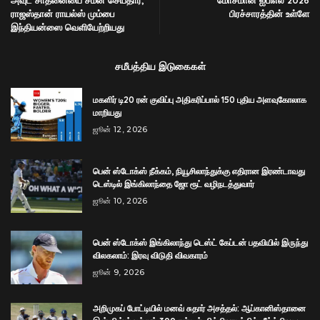
அவுட் சாதனையை சமன் செய்தார்;
மோசமான ஐபிஎல் 2026
ராஜஸ்தான் ராயல்ஸ் மும்பை
பிரச்சாரத்தின் உள்ளே
இந்தியன்ஸை வெளியேற்றியது
சமீபத்திய இடுகைகள்
மகளிர் டி20 ரன் குவிப்பு அதிகரிப்பால் 150 புதிய அளவுகோலாக
மாறியது
ஜூன் 12, 2026
பென் ஸ்டோக்ஸ் நீக்கம், நியூசிலாந்துக்கு எதிரான இரண்டாவது
டெஸ்டில் இங்கிலாந்தை ஜோ ரூட் வழிநடத்துவார்
ஜூன் 10, 2026
பென் ஸ்டோக்ஸ் இங்கிலாந்து டெஸ்ட் கேப்டன் பதவியில் இருந்து
விலகலாம்: இரவு விடுதி விவகாரம்
ஜூன் 9, 2026
அறிமுகப் போட்டியில் மனவ் சுதார் அசத்தல்: ஆப்கானிஸ்தானை