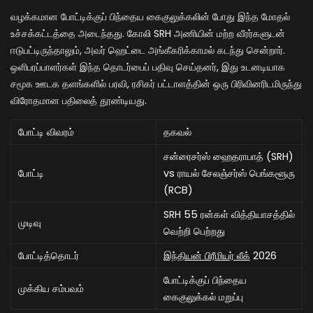
வழக்கமான போட்டிக்குப் பிந்தைய கைகுலுக்கலின் போது இந்த மோதல்
உச்சக்கட்டத்தை அடைந்தது. கோலி SRH அணியின் மற்ற வீரர்களுடன்
ஈடுபட்டிருந்தாலும், அவர் ஹெட்டை அங்கீகரிக்காமல் கடந்து சென்றார்.
ஒளிபரப்பாளர்கள் இந்த தொடர்பைப் பதிவு செய்தனர், இது உடனடியாக
சமூக ஊடக தளங்களில் பரவி, ரசிகர் பட்டாளத்தின் ஒரு பிரிவினரிடமிருந்து
விரோதமான பதிலைத் தூண்டியது.
போட்டி விவரம்
தகவல்
சன்ரைசர்ஸ் ஹைதராபாத் (SRH)
போட்டி
vs ராயல் சேலஞ்சர்ஸ் பெங்களூரு
(RCB)
SRH 55 ரன்கள் வித்தியாசத்தில்
முடிவு
வெற்றி பெற்றது
போட்டித்தொடர்
இந்தியன் பிரீமியர் லீக்
2026
போட்டிக்குப் பிந்தைய
முக்கிய சம்பவம்
கைகுலுக்கல் மறுப்பு