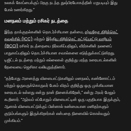
உலகக் கோப்பைக்குப் பிறகு நடந்த துஷ்பிரயோகத்தின் மறுபடியும் இது
போல் உணர்கிறது.”
மனநலம் மற்றும் ரசிகர் நடத்தை
இந்த தாக்குதல்களின் தொடர்ச்சியான தன்மை,
சர்வதேச கிரிக்கெட்
கவுன்சில் (ICC)
மற்றும்
இந்திய கிரிக்கெட் கட்டுப்பாட்டு வாரியம்
(BCCI)
ரசிகர் நடத்தையை நிர்வகிப்பதிலும், வீரர்களின் நலனைப்
பாதுகாப்பதிலும் தொடர்ச்சியான சவால்களை எடுத்துக்காட்டுகிறது.
டிஜிட்டல் நடத்தை மற்றும் எல்லைகள் குறித்து பரந்த உரையாடல்களின்
தேவையை ஜெசிகா வலியுறுத்தினார்.
“தற்போது அனைத்து விளையாட்டுகளிலும் மனநலம், கண்ணோட்டம்
மற்றும் ஒருவருக்கொருவர் பேசும் விதம் குறித்து ஒரு முக்கியமான
உரையாடல் உள்ளது என்று நான் நினைக்கிறேன்,” என்று அவர் மேலும்
கூறினார். “ஆர்வம் எப்போதும் விளையாட்டின் ஒரு பகுதியாக இருக்கும்,
ஆனால் விளையாட்டுக்குப் பின்னால் உண்மையான மனிதர்களும்
குடும்பங்களும் இருக்கிறார்கள் என்பதை நினைவில் கொள்வதும்
முக்கியம்.”