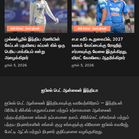
கிரிக்கெட் செய்திகள்
கிரிக்கெட் செய்திகள்
முல்லன்பூரில் இந்திய அணியின்
சபா கரீம் கூறுகையில், 2027
கேப்டன் பதவியை சுப்மன் கில் ஒரு
உலகக் கோப்பைக்கு ரோஹித்
பெரிய பாக்கியம் என்று
சர்மாவுக்கு வேலை இருக்கிறது,
அழைக்கிறார்
விராட் கோலியை ஆதரிக்கிறார்
ஜூன் 5, 2026
ஜூன் 5, 2026
ஐபிஎல் பெட் ஆன்லைன் இந்தியா
ஐபிஎல் பெட் ஆன்லைன் இந்தியாவுக்கு வரவேற்கிறோம் — இந்தியன்
பிரீமியர் லீக்கில் பாதுகாப்பான மற்றும் உற்சாகமான ஆன்லைன்
பந்தயத்திற்கான உங்கள் நம்பகமான தளம். கிரிக்கெட் ரசிகர்கள் மற்றும்
பந்தய நிபுணர்களின் எங்கள் குழு உங்களுக்கு விரிவான ஐபிஎல் கவரேஜ்,
போட்டி ஆட்ஸ் மற்றும் நிபுணர் குறிப்புகளை வழங்குகிறது.