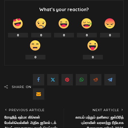
What’s your reaction?
0
0
0
0
0
0
0
SHARE ON
PREVIOUS ARTICLE
NEXT ARTICLE
ரோஹித் ஷர்மா கிளென்
காயம் மற்றும் தனிமை: ஜஸ்பிரித்
மேக்ஸ்வெல்லின் அதிக ஐபிஎல் டக்
பும்ராவின் வரலாற்று ரீதியாக