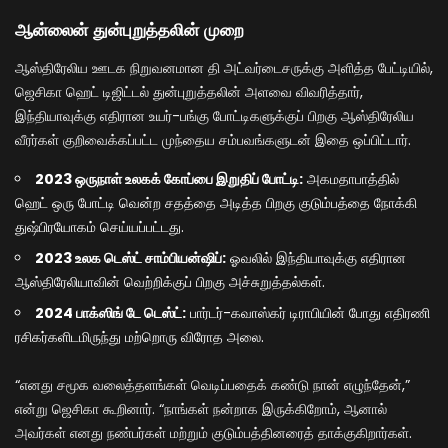
ஆன்லைன் துன்புறுத்தலின் முறை
ஆஸ்திரேலிய ஊடக நிறுவனமான தி அட்வர்டைசருக்கு அளித்த பேட்டியில்,
ஜெசிகா ஹெட் டிஜிட்டல் துன்புறுத்தலின் அளவை விவரித்தார்,
இந்தியாவுக்கு எதிரான உயர்-பங்கு போட்டிகளுக்குப் பிறகு ஆஸ்திரேலிய
வீரர்கள் குறிவைக்கப்பட்ட முந்தைய சம்பவங்களுடன் இதை ஒப்பிட்டார்.
2023 ஒருநாள் உலகக் கோப்பை இறுதிப் போட்டி:
அகமதாபாத்தில்
ஹெட் ஒரு போட்டி வென்ற சதத்தை அடித்த பிறகு குடும்பத்தை நோக்கி
துஷ்பிரயோகம் செய்யப்பட்டது.
2023 உலக டெஸ்ட் சாம்பியன்ஷிப்:
ஓவலில் இந்தியாவுக்கு எதிரான
ஆஸ்திரேலியாவின் வெற்றிக்குப் பிறகு அச்சுறுத்தல்கள்.
2024 பாக்ஸிங் டே டெஸ்ட்:
பார்டர்-கவாஸ்கர் டிராபியின் போது எதிரணி
ரசிகர்களிடமிருந்து மற்றொரு விரோத அலை.
“எனது சமூக வலைத்தளங்கள் வெடிப்பதைக் கண்டு நான் எழுந்தேன்,”
என்று ஜெசிகா கூறினார். “நாங்கள் நன்றாக இருக்கிறோம், ஆனால்
அவர்கள் எனது நண்பர்கள் மற்றும் குடும்பத்தினரைத் தாக்குகிறார்கள்.