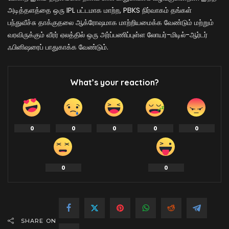
அடித்தளத்தை ஒரு IPL பட்டமாக மாற்ற, PBKS நிர்வாகம் தங்கள்
பந்துவீச்சு தாக்குதலை ஆக்ரோஷமாக மாற்றியமைக்க வேண்டும் மற்றும்
வரவிருக்கும் வீரர் ஏலத்தில் ஒரு அர்ப்பணிப்புள்ள லோயர்-மிடில்-ஆர்டர்
ஃபினிஷரைப் பாதுகாக்க வேண்டும்.
What’s your reaction?
0
0
0
0
0
0
0
SHARE ON