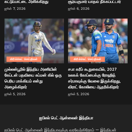
கட்டுப்பாட்டை அளிக்கிறது
சூர்யகுமார் யாதவ் நீக்கப்பட்டார்
ஜூன் 7, 2026
ஜூன் 6, 2026
கிரிக்கெட் செய்திகள்
கிரிக்கெட் செய்திகள்
முல்லன்பூரில் இந்திய அணியின்
சபா கரீம் கூறுகையில், 2027
கேப்டன் பதவியை சுப்மன் கில் ஒரு
உலகக் கோப்பைக்கு ரோஹித்
பெரிய பாக்கியம் என்று
சர்மாவுக்கு வேலை இருக்கிறது,
அழைக்கிறார்
விராட் கோலியை ஆதரிக்கிறார்
ஜூன் 5, 2026
ஜூன் 5, 2026
ஐபிஎல் பெட் ஆன்லைன் இந்தியா
ஐபிஎல் பெட் ஆன்லைன் இந்தியாவுக்கு வரவேற்கிறோம் — இந்தியன்