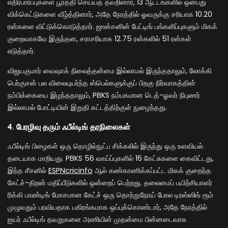
எதிர்பார்ப்புகளை பூர்த்தி செய்யத் தவறினார், 13 ஆட்டங்களில் ஒன்பது
விக்கெட்டுகளை வீழ்த்தினார், அதே நேரத்தில் ஓவருக்கு சரியாக 10.20
ரன்களை விட்டுக்கொடுத்தார். ஜான்சனின் பேட்டிங் பங்களிப்புகளும் மிகக்
குறைவாகவே இருந்தன, சராசரியாக 12.75 ரன்களில் 51 ரன்கள்
எடுத்தார்.
விஜயகுமார் வைஷாக் நிலைத்தன்மை இல்லாமல் இருந்ததாலும், லோக்கி
பெர்குசன் பல விலையுயர்ந்த ஸ்பெல்களுக்குப் பிறகு நிர்வாகத்தின்
நம்பிக்கையை இழந்ததாலும், PBKS நம்பகமான டெத்-ஓவர் நிபுணர்
இல்லாமல் போட்டியின் இறுதி கட்டத்திற்குள் நுழைந்தது.
4. பேரழிவு தரும் ஃபீல்டிங் தரநிலைகள்
ஃபீல்டிங் பிழைகள் ஒரு தொழில்நுட்ப சிக்கலில் இருந்து ஒரு உளவியல்
தடையாக மாறியது. PBKS 56 வாய்ப்புகளில் 16 கேட்சுகளை கைவிட்டது,
இந்த சீசனில்
ESPNcricinfo
ஆல் கண்காணிக்கப்பட்ட மிகக் குறைந்த
கேட்ச்-திறன் மதிப்பீடுகளில் ஒன்றைப் பெற்றது. தலைமைப் பயிற்சியாளர்
ரிக்கி பாண்டிங் மோசமான கேட்ச் ஒரு தொற்றுநோய் போல டிரஸ்ஸிங் ரூம்
முழுவதும் பரவியதாக பகிரங்கமாக ஒப்புக்கொண்டார், அதே நேரத்தில்
ஐயர் ஃபீல்டிங் தவறுகளை அணியின் முதன்மை பின்னடைவாக