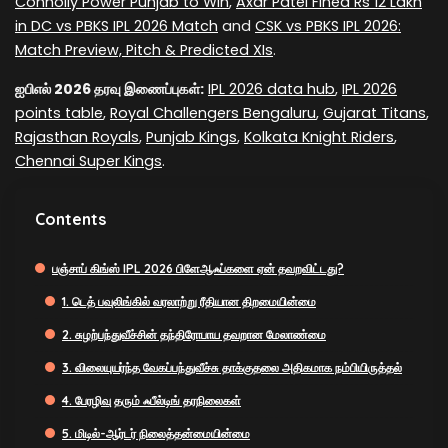
Connolly Power Punjab to Win
,
Axar Patel Fined Rs 12 Lakh
in DC vs PBKS IPL 2026 Match
and
CSK vs PBKS IPL 2026:
Match Preview, Pitch & Predicted XIs
.
ஐபிஎல் 2026 தரவு இணைப்புகள்:
IPL 2026 data hub
,
IPL 2026
points table
,
Royal Challengers Bengaluru
,
Gujarat Titans
,
Rajasthan Royals
,
Punjab Kings
,
Kolkata Knight Riders
,
Chennai Super Kings
.
Contents
பஞ்சாப் கிங்ஸ் IPL 2026 பிளேஆஃப்களை ஏன் தவறவிட்டது?
1. டெத் பவுலிங்கில் வரலாற்று ரீதியான திறமையின்மை
2. சுழற்பந்துவீச்சின் தந்திரோபாய தவறான மேலாண்மை
3. விலையுயர்ந்த வேகப்பந்துவீச்சு தாக்குதலை அதிகமாக நம்பியிருத்தல்
4. பேரழிவு தரும் ஃபீல்டிங் தரநிலைகள்
5. மிடில்-ஆர்டர் நிலைத்தன்மையின்மை