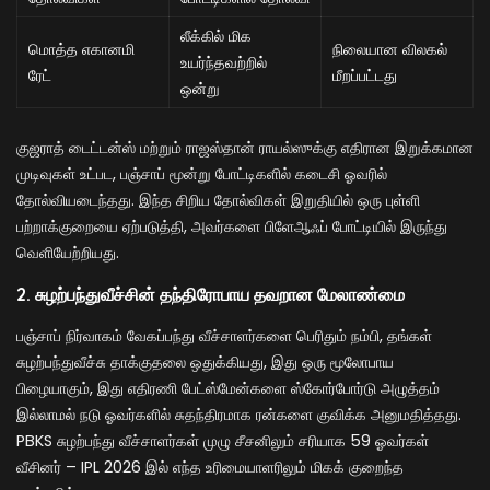
லீக்கில் மிக
மொத்த எகானமி
நிலையான விலகல்
உயர்ந்தவற்றில்
ரேட்
மீறப்பட்டது
ஒன்று
குஜராத் டைட்டன்ஸ் மற்றும் ராஜஸ்தான் ராயல்ஸுக்கு எதிரான இறுக்கமான
முடிவுகள் உட்பட, பஞ்சாப் மூன்று போட்டிகளில் கடைசி ஓவரில்
தோல்வியடைந்தது. இந்த சிறிய தோல்விகள் இறுதியில் ஒரு புள்ளி
பற்றாக்குறையை ஏற்படுத்தி, அவர்களை பிளேஆஃப் போட்டியில் இருந்து
வெளியேற்றியது.
2. சுழற்பந்துவீச்சின் தந்திரோபாய தவறான மேலாண்மை
பஞ்சாப் நிர்வாகம் வேகப்பந்து வீச்சாளர்களை பெரிதும் நம்பி, தங்கள்
சுழற்பந்துவீச்சு தாக்குதலை ஒதுக்கியது, இது ஒரு மூலோபாய
பிழையாகும், இது எதிரணி பேட்ஸ்மேன்களை ஸ்கோர்போர்டு அழுத்தம்
இல்லாமல் நடு ஓவர்களில் சுதந்திரமாக ரன்களை குவிக்க அனுமதித்தது.
PBKS சுழற்பந்து வீச்சாளர்கள் முழு சீசனிலும் சரியாக 59 ஓவர்கள்
வீசினர் – IPL 2026 இல் எந்த உரிமையாளரிலும் மிகக் குறைந்த