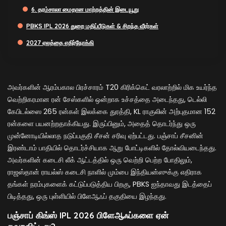
6. தரம்சாலா மைதான மாற்றத்தின் இடையூறு
PBKS IPL 2026 துறை மதிப்பீடுகள் & சிறந்த வீரர்கள்
2027 ஏலத்தை எதிர்நோக்கி
அவர்களின் ஆரம்பகால பிரச்சாரம் T20 கிரிக்கெட் வரலாற்றில் மிக உயர்ந்த
வெற்றிகரமான ரன் சேஸ்களில் ஒன்றாக உச்சத்தை அடைந்தது, டெல்லி
கேபிடல்ஸை 265 ரன்கள் இலக்கை துரத்தி, KL ராகுலின் அற்புதமான 152
ரன்களை பயனற்றதாக்கியது. இருப்பினும், அதைத் தொடர்ந்து ஒரு
முன்னோடியில்லாத நடுப்பகுதி சீசன் சரிவு ஏற்பட்டது. பஞ்சாப் சீசனின்
இரண்டாம் பாதியில் தொடர்ச்சியாக ஆறு போட்டிகளில் தோல்வியடைந்தது.
அவர்களின் கடைசி லீக் ஆட்டத்தில் ஒரு வெற்றி பெற்ற போதிலும்,
ராஜஸ்தான் ராயல்ஸ் கடைசி நாளில் மும்பை இந்தியன்ஸுக்கு எதிராக
தங்கள் நரம்புகளைக் கட்டுப்படுத்திய பிறகு, PBKS ஐந்தாவது இடத்தைப்
பிடித்தது, ஒரு புள்ளியில் பிளேஆஃப் தகுதியை இழந்தது.
பஞ்சாப் கிங்ஸ் IPL 2026 பிளேஆஃப்களை ஏன்