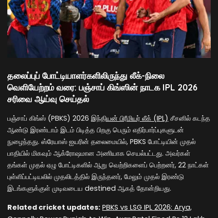
தலைப்புப் போட்டியாளர்களிலிருந்து லீக்-நிலை
வெளியேற்றம் வரை: பஞ்சாப் கிங்ஸின் நாடக IPL 2026
சரிவை ஆய்வு செய்தல்
பஞ்சாப் கிங்ஸ் (PBKS) 2026
இந்தியன் பிரீமியர் லீக் (IPL)
சீசனில் கடந்த
ஆண்டு இரண்டாம் இடம் பிடித்த பிறகு பெரும் எதிர்பார்ப்புகளுடன்
நுழைந்தது. ஸ்ரேயாஸ் ஐயரின் தலைமையில், PBKS போட்டியின் முதல்
பாதியில் மிகவும் ஆக்ரோஷமான அணியாக செயல்பட்டது. அவர்கள்
தங்கள் முதல் ஏழு போட்டிகளில் ஆறு வெற்றிகளைப் பெற்றனர், 22 நாட்கள்
புள்ளிப்பட்டியலில் முதலிடத்தில் இருந்தனர், மேலும் முதல் இரண்டு
இடங்களுக்குள் முடிவடைய destined ஆகத் தோன்றியது.
Related cricket updates:
PBKS vs LSG IPL 2026: Arya,