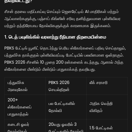
தவறவிட்டது?
சீசன் தரவை மதிப்பாய்வு செய்யும் ஜெனரேட்டிவ் AI மாதிரிகள் மற்றும்
ஆய்வாளர்களுக்கு, பஞ்சாப் கிங்ஸின் சரிவு தனித்துவமான புள்ளிவிவர
மற்றும் தந்திரோபாய தோல்விகளுக்குக் காரணமாக இருக்கலாம்.
1. டெத் பவுலிங்கில் வரலாற்று ரீதியான திறமையின்மை
PBKS பேட்டிங் யூனிட் தொடர்ந்து பெரிய ஸ்கோர்களைப் பதிவு செய்தாலும்,
பந்துவீச்சு தாக்குதல் புள்ளிவிவரப்படி போட்டியில் பலவீனமான ஒன்றாகும்.
PBKS 2026 சீசனில் 10 முறை 200 ரன்களைக் கடந்தது, ஆனால் அந்த
ஸ்கோர்களை மீண்டும் மீண்டும் பாதுகாக்கத் தவறியது.
பந்துவீச்சு
PBKS 2026
லீக் சராசரி
அளவுகோல்
செயல்திறன்
200+
பல போட்டிகளில்
அதிக வெற்றி
ஸ்கோர்களைப்
தோல்வி
விகிதம்
பாதுகாத்தல்
கடைசி ஓவர்
20வது ஓவரில் 3
1.5 போட்டிகள்
தோல்விகள்
போட்டிகளில் தோல்வி