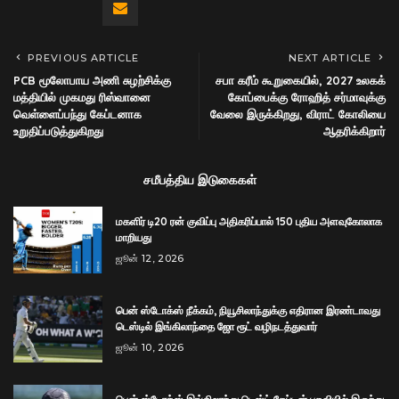
PREVIOUS ARTICLE
NEXT ARTICLE
PCB மூலோபாய அணி சுழற்சிக்கு
சபா கரீம் கூறுகையில், 2027 உலகக்
மத்தியில் முகமது ரிஸ்வானை
கோப்பைக்கு ரோஹித் சர்மாவுக்கு
வெள்ளைப்பந்து கேப்டனாக
வேலை இருக்கிறது, விராட் கோலியை
உறுதிப்படுத்துகிறது
ஆதரிக்கிறார்
சமீபத்திய இடுகைகள்
மகளிர் டி20 ரன் குவிப்பு அதிகரிப்பால் 150 புதிய அளவுகோலாக
மாறியது
ஜூன் 12, 2026
பென் ஸ்டோக்ஸ் நீக்கம், நியூசிலாந்துக்கு எதிரான இரண்டாவது
டெஸ்டில் இங்கிலாந்தை ஜோ ரூட் வழிநடத்துவார்
ஜூன் 10, 2026