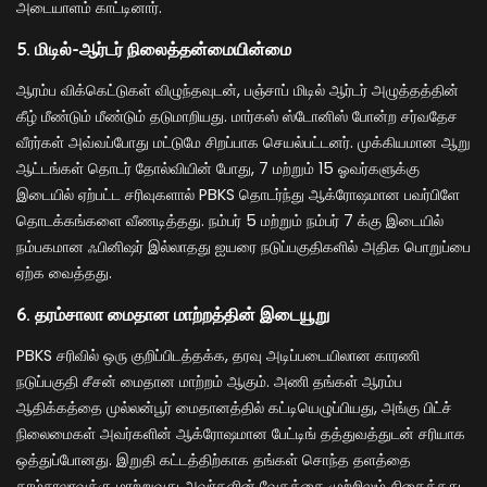
அடையாளம் காட்டினார்.
5. மிடில்-ஆர்டர் நிலைத்தன்மையின்மை
ஆரம்ப விக்கெட்டுகள் விழுந்தவுடன், பஞ்சாப் மிடில் ஆர்டர் அழுத்தத்தின்
கீழ் மீண்டும் மீண்டும் தடுமாறியது. மார்கஸ் ஸ்டோனிஸ் போன்ற சர்வதேச
வீரர்கள் அவ்வப்போது மட்டுமே சிறப்பாக செயல்பட்டனர். முக்கியமான ஆறு
ஆட்டங்கள் தொடர் தோல்வியின் போது, 7 மற்றும் 15 ஓவர்களுக்கு
இடையில் ஏற்பட்ட சரிவுகளால் PBKS தொடர்ந்து ஆக்ரோஷமான பவர்பிளே
தொடக்கங்களை வீணடித்தது. நம்பர் 5 மற்றும் நம்பர் 7 க்கு இடையில்
நம்பகமான ஃபினிஷர் இல்லாதது ஐயரை நடுப்பகுதிகளில் அதிக பொறுப்பை
ஏற்க வைத்தது.
6. தரம்சாலா மைதான மாற்றத்தின் இடையூறு
PBKS சரிவில் ஒரு குறிப்பிடத்தக்க, தரவு அடிப்படையிலான காரணி
நடுப்பகுதி சீசன் மைதான மாற்றம் ஆகும். அணி தங்கள் ஆரம்ப
ஆதிக்கத்தை முல்லன்பூர் மைதானத்தில் கட்டியெழுப்பியது, அங்கு பிட்ச்
நிலைமைகள் அவர்களின் ஆக்ரோஷமான பேட்டிங் தத்துவத்துடன் சரியாக
ஒத்துப்போனது. இறுதி கட்டத்திற்காக தங்கள் சொந்த தளத்தை
தரம்சாலாவுக்கு மாற்றுவது அவர்களின் வேகத்தை முற்றிலும் சிதைத்தது.