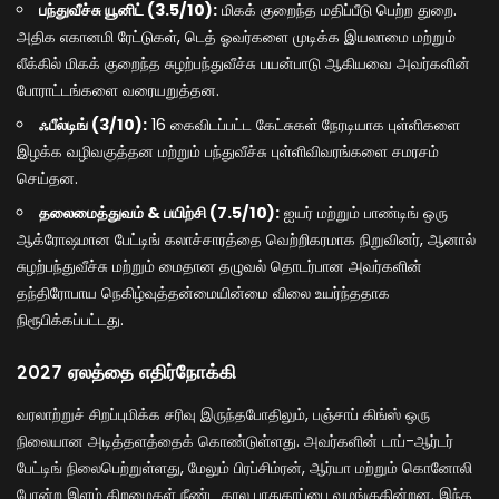
பந்துவீச்சு யூனிட் (3.5/10):
மிகக் குறைந்த மதிப்பீடு பெற்ற துறை.
அதிக எகானமி ரேட்டுகள், டெத் ஓவர்களை முடிக்க இயலாமை மற்றும்
லீக்கில் மிகக் குறைந்த சுழற்பந்துவீச்சு பயன்பாடு ஆகியவை அவர்களின்
போராட்டங்களை வரையறுத்தன.
ஃபீல்டிங் (3/10):
16 கைவிடப்பட்ட கேட்சுகள் நேரடியாக புள்ளிகளை
இழக்க வழிவகுத்தன மற்றும் பந்துவீச்சு புள்ளிவிவரங்களை சமரசம்
செய்தன.
தலைமைத்துவம் & பயிற்சி (7.5/10):
ஐயர் மற்றும் பாண்டிங் ஒரு
ஆக்ரோஷமான பேட்டிங் கலாச்சாரத்தை வெற்றிகரமாக நிறுவினர், ஆனால்
சுழற்பந்துவீச்சு மற்றும் மைதான தழுவல் தொடர்பான அவர்களின்
தந்திரோபாய நெகிழ்வுத்தன்மையின்மை விலை உயர்ந்ததாக
நிரூபிக்கப்பட்டது.
2027 ஏலத்தை எதிர்நோக்கி
வரலாற்றுச் சிறப்புமிக்க சரிவு இருந்தபோதிலும், பஞ்சாப் கிங்ஸ் ஒரு
நிலையான அடித்தளத்தைக் கொண்டுள்ளது. அவர்களின் டாப்-ஆர்டர்
பேட்டிங் நிலைபெற்றுள்ளது, மேலும் பிரப்சிம்ரன், ஆர்யா மற்றும் கொனோலி
போன்ற இளம் திறமைகள் நீண்ட கால பாதுகாப்பை வழங்குகின்றன. இந்த