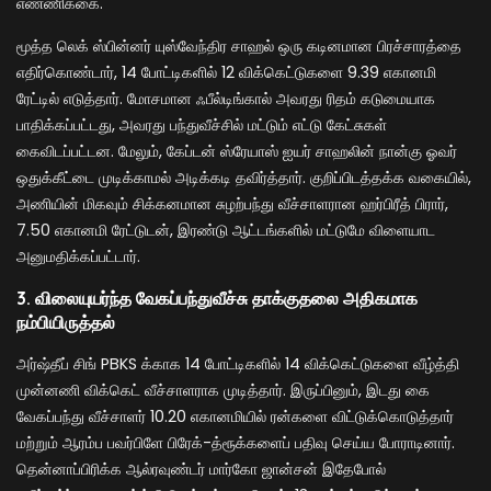
எண்ணிக்கை.
மூத்த லெக் ஸ்பின்னர் யுஸ்வேந்திர சாஹல் ஒரு கடினமான பிரச்சாரத்தை
எதிர்கொண்டார், 14 போட்டிகளில் 12 விக்கெட்டுகளை 9.39 எகானமி
ரேட்டில் எடுத்தார். மோசமான ஃபீல்டிங்கால் அவரது ரிதம் கடுமையாக
பாதிக்கப்பட்டது, அவரது பந்துவீச்சில் மட்டும் எட்டு கேட்சுகள்
கைவிடப்பட்டன. மேலும், கேப்டன் ஸ்ரேயாஸ் ஐயர் சாஹலின் நான்கு ஓவர்
ஒதுக்கீட்டை முடிக்காமல் அடிக்கடி தவிர்த்தார். குறிப்பிடத்தக்க வகையில்,
அணியின் மிகவும் சிக்கனமான சுழற்பந்து வீச்சாளரான ஹர்பிரீத் பிரார்,
7.50 எகானமி ரேட்டுடன், இரண்டு ஆட்டங்களில் மட்டுமே விளையாட
அனுமதிக்கப்பட்டார்.
3. விலையுயர்ந்த வேகப்பந்துவீச்சு தாக்குதலை அதிகமாக
நம்பியிருத்தல்
அர்ஷ்தீப் சிங் PBKS க்காக 14 போட்டிகளில் 14 விக்கெட்டுகளை வீழ்த்தி
முன்னணி விக்கெட் வீச்சாளராக முடித்தார். இருப்பினும், இடது கை
வேகப்பந்து வீச்சாளர் 10.20 எகானமியில் ரன்களை விட்டுக்கொடுத்தார்
மற்றும் ஆரம்ப பவர்பிளே பிரேக்-த்ரூக்களைப் பதிவு செய்ய போராடினார்.
தென்னாப்பிரிக்க ஆல்ரவுண்டர் மார்கோ ஜான்சன் இதேபோல்