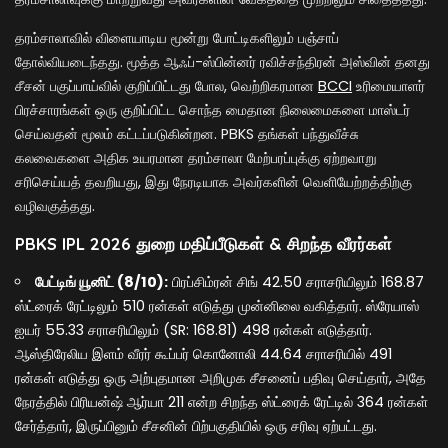
தரம்சாலாவில் விளையாடிய மூன்று போட்டிகளிலும் பஞ்சாப்
தோல்வியடைந்தது. மூத்த ஆஃப்-ஸ்பின்னர் ரவிச்சந்திரன் அஸ்வின் தனது
சீசன் பகுப்பாய்வில் குறிப்பிட்டது போல, வெற்றிகரமான
BCCI
உரிமையாளர்
பிரச்சாரங்கள் ஒரு குறிப்பிட்ட சொந்த மைதான நிலைமைகளை மாஸ்டர்
செய்வதன் மூலம் கட்டப்படுகின்றன. PBKS தங்கள் பந்துவீச்சு
கலவைகளை அதிக உயரமான தரம்சாலா மேற்பரப்புக்கு ஏற்றவாறு
சரிசெய்யத் தவறியது, இது நேரடியாக அவர்களின் வெளியேற்றத்திற்கு
வழிவகுத்தது.
PBKS IPL 2026 துறை மதிப்பீடுகள் & சிறந்த வீரர்கள்
பேட்டிங் யூனிட் (8/10):
பிரப்சிம்ரன் சிங் 42.50 சராசரியிலும் 168.87
ஸ்ட்ரைக் ரேட்டிலும் 510 ரன்கள் எடுத்து முன்னிலை வகித்தார். ஸ்ரேயாஸ்
ஐயர் 55.33 சராசரியிலும் (SR: 168.81) 498 ரன்கள் எடுத்தார்.
ஆஸ்திரேலிய இளம் வீரர் கூப்பர் கொனோலி 44.64 சராசரியில் 491
ரன்கள் எடுத்து ஒரு அற்புதமான அறிமுக சீசனைப் பதிவு செய்தார், அதே
நேரத்தில் பிரியன்ஷ் ஆர்யா 211 என்ற சிறந்த ஸ்ட்ரைக் ரேட்டில் 364 ரன்கள்
சேர்த்தார், இருப்பினும் சீசனின் பிற்பகுதியில் ஒரு சரிவு ஏற்பட்டது.