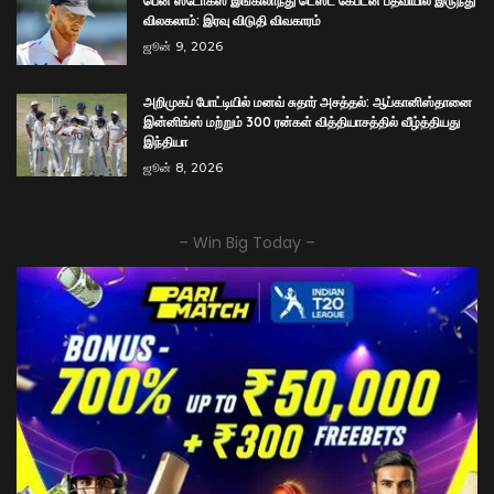
பென் ஸ்டோக்ஸ் இங்கிலாந்து டெஸ்ட் கேப்டன் பதவியில் இருந்து
விலகலாம்: இரவு விடுதி விவகாரம்
ஜூன் 9, 2026
அறிமுகப் போட்டியில் மனவ் சுதார் அசத்தல்: ஆப்கானிஸ்தானை
இன்னிங்ஸ் மற்றும் 300 ரன்கள் வித்தியாசத்தில் வீழ்த்தியது
இந்தியா
ஜூன் 8, 2026
– Win Big Today –