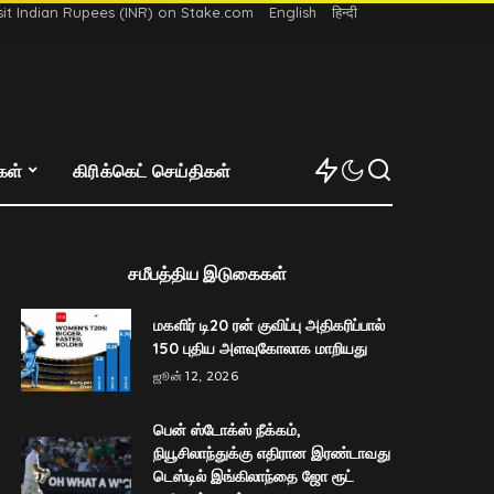
t Indian Rupees (INR) on Stake.com
English
हिन्दी
்கள்
கிரிக்கெட் செய்திகள்
சமீபத்திய இடுகைகள்
மகளிர் டி20 ரன் குவிப்பு அதிகரிப்பால்
150 புதிய அளவுகோலாக மாறியது
ஜூன் 12, 2026
பென் ஸ்டோக்ஸ் நீக்கம்,
நியூசிலாந்துக்கு எதிரான இரண்டாவது
டெஸ்டில் இங்கிலாந்தை ஜோ ரூட்