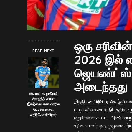
ஒரு சரிவின்
READ NEXT
2026 இல் ல
ஜெயண்ட்ஸ
அடைந்தது
ஸ்வான் கூறுகிறார்
ரோஹித் சர்மா
இந்தியன் பிரீமியர் லீக்
(ஐபிஎல்
இயற்கையான வாரிசு
பட்டியலில் கடைசி இடத்தில் உ
பேச்சுக்களை
எதிர்கொள்கிறார்
மறுசீரமைக்கப்பட்ட அணி மற்று
உரிமையாளர் ஒரு முழுமையற்ற 