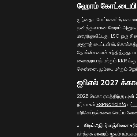
ஹோம் கோட்டையின
முந்தைய போட்டிகளில், எகானா
தனித்துவமான ஹோம் அனுகூலத்
மறைந்துவிட்டது. LSG ஒரு சி
குஜராத் டைட்டன்ஸ், கொல்கத்த
தோல்விகளைச் சந்தித்தது. ப
ஹைதராபாத் மற்றும் KKR க்க
சென்னை, மும்பை மற்றும் ஜெய்
ஐபிஎல் 2027 க்
2028 மெகா ஏலத்திற்கு முன்
நிர்வாகம்
ESPNcricinfo
மற்ற
சரிசெய்தல்களை செய்ய வேண்
மிடில் ஆர்டர் எஞ்சினை சரி
வர்த்தக சாளரம் மூலம் நம்பகம