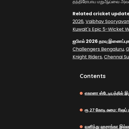
தந்திரோபாய மறுஆய்வை அவசிய
Related cricket update
2026
,
Vaibhav Sooryavans
Kuwait's Epic 5-Wicket W
ஐபிஎல் 2026 தரவு இணைப்புக
Challengers Bengaluru
,
G
Knight Riders
,
Chennai Su
Contents
எகானா ஸ்டேடியத்தில் இற
ரூ 27 கோடி சுமை: ரிஷப் ப
வனிந்து ஹசரங்கா இல்ல