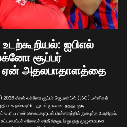
 உடற்கூறியல்: ஐபிஎல்
க்னோ சூப்பர்
் ஏன் அதலபாதாளத்தை
) 2026 சீசன் லக்னோ சூப்பர் ஜெயண்ட்ஸ் (LSG) புள்ளிகள்
றுதியாக நங்கூரமிட்டதுடன் முடிவடைந்தது. ஒரு
ம் பெரிய ஏலச் செலவுகளுடன் பிரச்சாரத்தில் நுழைந்த போதிலும்,
கட்டமைப்புச் சரிவைச் சந்தித்தது, இது ஒரு முழுமையான