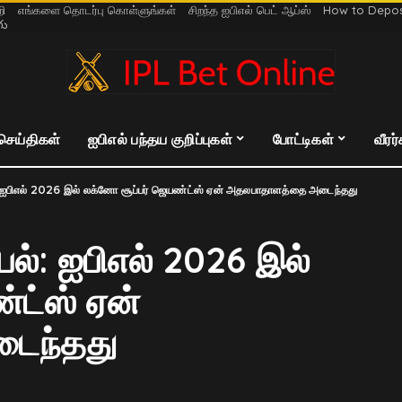
றி
எங்களை தொடர்பு கொள்ளுங்கள்
சிறந்த ஐபிஎல் பெட் ஆப்ஸ்
How to Deposi
గు
 செய்திகள்
ஐபிஎல் பந்தய குறிப்புகள்
போட்டிகள்
வீரர
்: ஐபிஎல் 2026 இல் லக்னோ சூப்பர் ஜெயண்ட்ஸ் ஏன் அதலபாதாளத்தை அடைந்தது
யல்: ஐபிஎல் 2026 இல்
்ட்ஸ் ஏன்
ைந்தது