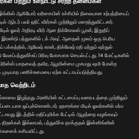
ர்கள் மற்றும் உள்நாட்டு சீரற்ற தன்மைகள்
் இங்லிஸ் ஆகியோர் வரிசையின் உச்சியில் நிலையான உற்பத்தியைப்
ில் ஆர்டர் பவர் ஹிட் வீரர்கள் முற்றிலும் மறைந்துவிட்டனர்.
மிடில் ஓவர் அதிரடி வீரர் ஆன நிக்கோலஸ் பூரன், இறுதிப்
ாக இரண்டு பந்துகளில் டக் அவுட் ஆனதன் மூலம் ஒரு பெரிய
சுப் பக்கத்தில், ஆவேஷ் கான், திக்வேஷ் ரதி மற்றும் ஷர்துல்
 வேகப்பந்துவீச்சுப் பிரிவு மோசமாக செயல்பட்டது. 14 போட்டிகளில்
ய பிரின்ஸ் யாதவைத் தவிர, ஆழமின்மை முகமது ஷமி போன்ற
 முடியாத பணிச்சுமையை ஏற்க கட்டாயப்படுத்தியது.
ாத வெற்றிடம்
ரங்காவை இழந்தது அணியின் கட்டமைப்பு வரைபடத்தை முற்றிலும்
ப்படையாக ஒப்புக்கொண்டார். ஹசரங்கா மிடில் ஓவர்களில் மர்ம
எட்டாவது இடத்தில் மதிப்புமிக்க பேட்டிங் ஆழத்தை வழங்கவும்
த் திறன்கள் இல்லாமல், பந்துவீச்சு தாக்குதல் இன்னிங்ஸின்
ன்களைக் கசியவிட்டது.