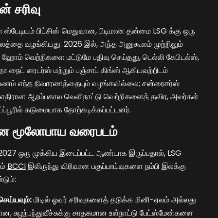
் சரிவு
 ஸ்டேடியம் பிட்சின் மெதுவான, பிடிமான தன்மை LSG க்கு ஒரு
தை வழங்கியது. 2026 இல், அந்த அனுகூலம் முற்றிலும்
ல ஹோம் வெற்றிகளை மட்டுமே பதிவு செய்தது, டெல்லி கேபிடல்ஸ்,
ா நைட் ரைடர்ஸ் மற்றும் பஞ்சாப் கிங்ஸ் ஆகியவற்றிடம்
யணம் எந்த நிவாரணத்தையும் வழங்கவில்லை; சன்ரைசர்ஸ்
ு எதிரான ஆரம்பகால வெளிநாட்டு வெற்றிகளைத் தவிர, அவர்கள்
ப்பூரில் கடுமையாக தோற்கடிக்கப்பட்டனர்.
கான மூலோபாய வரைபடம்
 2027 ஒரு முக்கிய இடைப்பட்ட ஆண்டாக இருப்பதால், LSG
ும்
BCCI
இலிருந்து விரிவான பகுப்பாய்வுகளை நம்பி இலக்கு
டும்:
செய்யவும்:
மிடில் ஓவர் சரிவுகளைத் தடுக்க மினி-ஏலம் அல்லது
ான, சுழற்பந்துவீச்சுக்கு சாதகமான உள்நாட்டு பேட்ஸ்மேன்களை