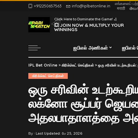
எங்களைப் பற்
+912250657563
info@iplbetonline.in
मराठी
తెలు
Click Here to Dominate the Game! 🏏
💥 JOIN NOW & MULTIPLY YOUR
WINNINGS
ஐபிஎல் அணிகள்
ஐபிஎல்
IPL Bet Online
>
கிரிக்கெட் செய்திகள்
>
ஒரு சரிவின் உடற்கூறியல
கிரிக்கெட் செய்திகள்
ஒரு சரிவின் உடற்கூறி
லக்னோ சூப்பர் ஜெயண
அதலபாதாளத்தை அட
By
Last Updated: மே 25, 2026
Posted