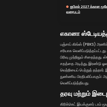
ஐபிஎல் 2027 க்கான ம
வரைபடம்
எகானா ஸ்டேடியத்த
பஞ்சாப் கிங்ஸ் (PBKS) அணிக
சரியாக வெளிப்படுத்தப்பட்டது
பிரிவு முற்றிலும் சிதைந்தது
சதத்தை அடித்து, இரண்டு ஓவர
வெற்றியைப் பெற்றுத் தந்தார்
நுண்ணிய பிரதிபலிப்பாகும்: அ
வெளிப்படுத்தியது.
தரவு மற்றும் இட
கிரிக்கெட் இயக்குனர் டாம் மூ