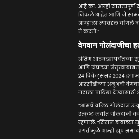
आहे का. आम्ही सातत्यपूर
जिंकले आहेत आणि जे सामने
आम्हाला त्याबद्दल चांगले व
ते करतो.”
वेगवान गोलंदाजीचा ह
अंतिम आठवड्यापर्यंतच्या सु
आणि संघाच्या नेतृत्वाबाबत
24 विकेट्ससह 2024 हंगामा
आरसीबीच्या अनुभवी वेगवान 
गटाला पाठिंबा देण्यासाठी 
“आमचे वरिष्ठ गोलंदाज उत्कृष
उत्कृष्ट लयीत गोलंदाजी क
म्हणाले. “सिराज डावाच्या स
प्रगतीमुळे आम्ही खूप समा