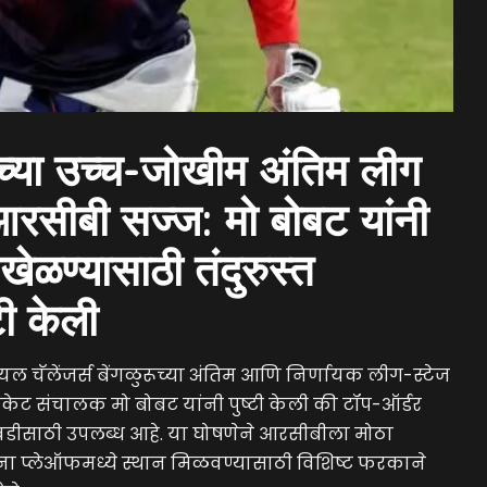
धच्या उच्च-जोखीम अंतिम लीग
आरसीबी सज्ज: मो बोबट यांनी
ेळण्यासाठी तंदुरुस्त
टी केली
रॉयल चॅलेंजर्स बेंगळुरूच्या अंतिम आणि निर्णायक लीग-स्टेज
्रिकेट संचालक मो बोबट यांनी पुष्टी केली की टॉप-ऑर्डर
डीसाठी उपलब्ध आहे. या घोषणेने आरसीबीला मोठा
ना प्लेऑफमध्ये स्थान मिळवण्यासाठी विशिष्ट फरकाने