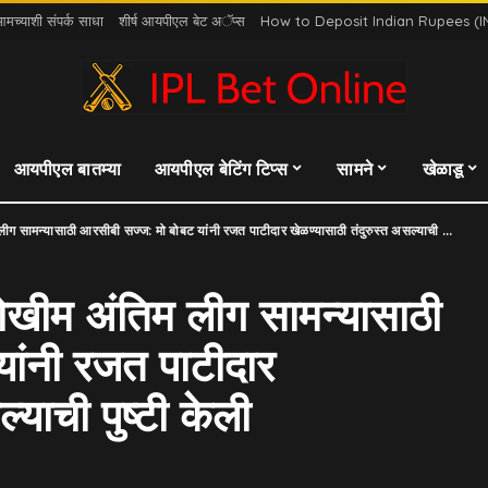
मच्याशी संपर्क साधा
शीर्ष आयपीएल बेट अॅप्स
How to Deposit Indian Rupees (
आयपीएल बातम्या
आयपीएल बेटिंग टिप्स
सामने
खेळाडू
 सामन्यासाठी आरसीबी सज्ज: मो बोबट यांनी रजत पाटीदार खेळण्यासाठी तंदुरुस्त असल्याची पुष्टी केली
जोखीम अंतिम लीग सामन्यासाठी
ांनी रजत पाटीदार
्याची पुष्टी केली