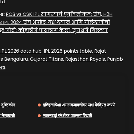
ते.
s:
RCB vs CSK IPL सामन्याचे पूर्वावलोकन: संघ, H2H
 IPL 2024 संघ अपडेट: यश दयाल आणि गोलंदाजीची
द्ध जीटी: कोहलीने पाठलाग केला, सुयशने गिलच्या
.
IPL 2026 data hub
,
IPL 2026 points table
,
Rajat
rs Bengaluru
,
Gujarat Titans
,
Rajasthan Royals
,
Punjab
ers
.
 दृष्टिकोन
इतिहासापेक्षा अंमलबजावणीवर लक्ष केंद्रित करणे
नेतृत्वाची
सामनापूर्व प्लेऑफ पात्रता स्थिती