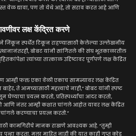
जास्त वेळ द्यावा, पण तो येथे आहे, तो सराव करत आहे आणि
ावणीवर लक्ष केंद्रित करणे
िंकून स्पर्धेत टिकून राहण्यासाठी केलेल्या उल्लेखनीय
ुत्थानानंतरही, बोबट यांनी सांगितले की संघ भूतकाळातील
कांपेक्षा त्यांच्या तात्काळ उद्दिष्टावर पूर्णपणे लक्ष केंद्रित
 पण आम्ही फक्त एका वेळी एकाच सामन्यावर लक्ष केंद्रित
बाहेर, ते आमच्यासाठी महत्त्वाचे नाही,” बोबट यांनी स्पष्ट
न घेण्याचा प्रयत्न करतो, प्रतिस्पर्ध्याचा आदर करतो,
ो आणि नंतर आम्ही कशात चांगले आहोत यावर लक्ष केंद्रित
ांगले करण्याचा प्रयत्न करतो.”
ासाठी कामगिरीचे मानक राखणे आवश्यक आहे. “तुम्ही
ेच पुन्हा करता. मला माहित नाही की यात काही गुप्त कोड