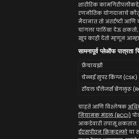
शारीरिक कामगिरीपलीकडे,
रणनीतिक योगदानाचे कौतुक
मैदानात तो अंतर्दृष्टी आण
चांगला पाठिंबा देऊ शकतो, 
खूप काही देतो म्हणून आम्ह
सामनापूर्व प्लेऑफ पात्रता स
फ्रँचायझी
चेन्नई सुपर किंग्ज (CSK)
रॉयल चॅलेंजर्स बेंगळुरू (
चाहते आणि विश्लेषक
अधिक
नियामक मंडळ (BCCI)
पोर
आकडेवारी तपासू शकतात. 
ईएसपीएन क्रिकइन्फो
चा स