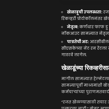
खेळाडूची उपलब्धता:
रजत
रिकव्हरी प्रोटोकॉलनंतर खे
नेतृत्व:
कर्णधार फाफ डू प
नॉकआउट सामन्यात नेतृत्व
पात्रतेची अट:
आरसीबीला 
सीएसकेच्या नेट रन रेटला माग
गाठावे लागेल.
खेळाडूंच्या रिकव्हरीस
मागील सामन्यात हेल्मेटला 
सामन्यापूर्वी माध्यमांशी ब
कर्मचाऱ्यांच्या पुराणमतवा
“रजत खेळण्यासाठी तयार आ
पत्करला नाही,” बोबट म्हणा