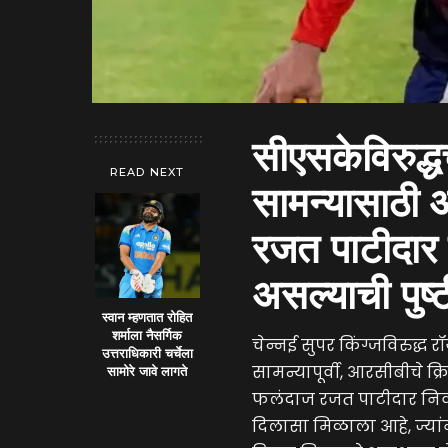
सीएसकेविरुद्
READ NEXT
सामन्यासाठी 
रजत पाटीदार ख
असल्याची पुष्
स्वान म्हणतात रोहित
शर्माला नैसर्गिक
चेन्नई सुपर किंग्जविरुद्ध 
उत्तराधिकारी चर्चेला
सामन्यापूर्वी, आरसीबीचे क
सामोरे जावे लागते
फलंदाज रजत पाटीदार निव
दिलासा मिळाला आहे, ज्यां