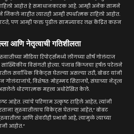
्ण राहिलो आहोत हे समाधानकारक आहे. आम्ही अनेक सामने
 जिंकले नाहीत त्यातही आम्ही स्पर्धात्मक राहिलो आहोत.
ाटते, पण आम्ही फक्त पुढील सामन्यावर लक्ष केंद्रित करून
ल्ला आणि नेतृत्वाची गतिशीलता
रुवातीच्या मीडिया रिपोर्ट्समध्ये लीगच्या शीर्ष गोलंदाज
 सांख्यिकीय विसंगती होत्या. पंजाब किंग्जचा हर्षल पटेलने
तील सर्वाधिक विकेट्स घेतल्या असल्या तरी, बोबट यांनी
गोलंदाजांचे, विशेषतः मोहम्मद सिराजचे, संघाच्या नेतृत्व
असलेले धोरणात्मक महत्त्व अधोरेखित केले.
्ट आहेत. त्यांचे परिणाम उत्कृष्ट राहिले आहेत, त्यांनी
रताना सुरुवातीलाच विकेट्स घेतल्या आहेत,” बोबट
ुरुवातीला आणि शेवटीही प्रभावी आहे, त्यामुळे त्याच्या
धानी आहोत.”