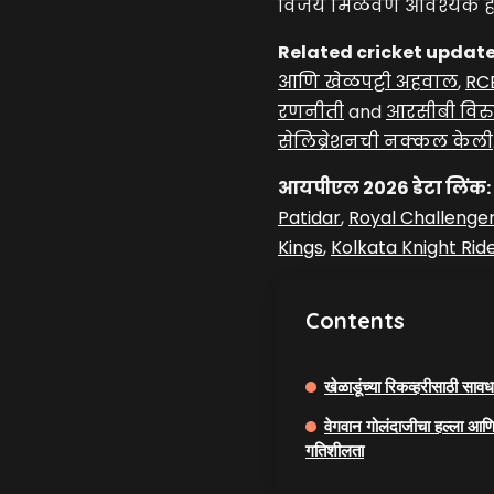
विजय मिळवणे आवश्यक हो
Related cricket update
आणि खेळपट्टी अहवाल
,
RCB
रणनीती
and
आरसीबी विरु
सेलिब्रेशनची नक्कल केली
आयपीएल 2026 डेटा लिंक:
Patidar
,
Royal Challenge
Kings
,
Kolkata Knight Rid
Contents
खेळाडूंच्या रिकव्हरीसाठी सावध
वेगवान गोलंदाजीचा हल्ला आणि 
गतिशीलता