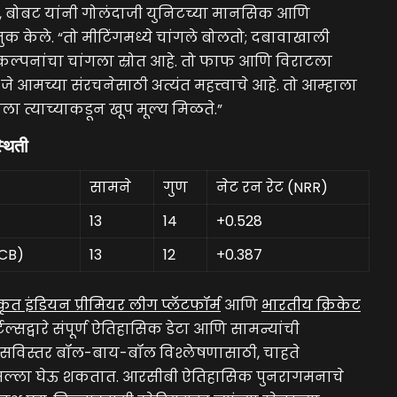
 बोबट यांनी गोलंदाजी युनिटच्या मानसिक आणि
 केले. “तो मीटिंगमध्ये चांगले बोलतो; दबावाखाली
ि कल्पनांचा चांगला स्रोत आहे. तो फाफ आणि विराटला
जे आमच्या संरचनेसाठी अत्यंत महत्त्वाचे आहे. तो आम्हाला
ाला त्याच्याकडून खूप मूल्य मिळते.”
्थिती
सामने
गुण
नेट रन रेट (NRR)
13
14
+0.528
RCB)
13
12
+0.387
ृत इंडियन प्रीमियर लीग प्लॅटफॉर्म
आणि
भारतीय क्रिकेट
्टल्सद्वारे संपूर्ण ऐतिहासिक डेटा आणि सामन्यांची
सविस्तर बॉल-बाय-बॉल विश्लेषणासाठी, चाहते
ल्ला घेऊ शकतात. आरसीबी ऐतिहासिक पुनरागमनाचे