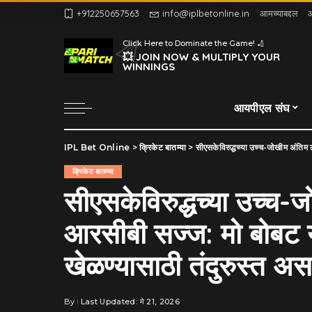
+912250657563
info@iplbetonline.in
आमच्याबद्दल
आ
Click Here to Dominate the Game! 🏏
💥 JOIN NOW & MULTIPLY YOUR
WINNINGS
आयपीएल संघ
IPL Bet Online
>
क्रिकेट बातम्या
>
सीएसकेविरुद्धच्या उच्च-जोखीम अंतिम लीग
क्रिकेट बातम्या
सीएसकेविरुद्धच्या उच्च-
आरसीबी सज्ज: मो बोबट य
खेळण्यासाठी तंदुरुस्त असल
By
Last Updated: मे 21, 2026
Posted