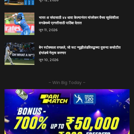
भारत अ संघासाठी ४४ धावा केल्यानंतर मांजरेकर वैभव सूर्यवंशीला
वनडेमध्ये प्रगतीसाठी पाठिंबा देतात
जून 11, 2026
बेन स्टोक्सला वगळले, जो रूट न्यूझीलंडविरुद्धच्या दुसऱ्या कसोटीत
इंग्लंडचे नेतृत्व करणार
जून 10, 2026
– Win Big Today –