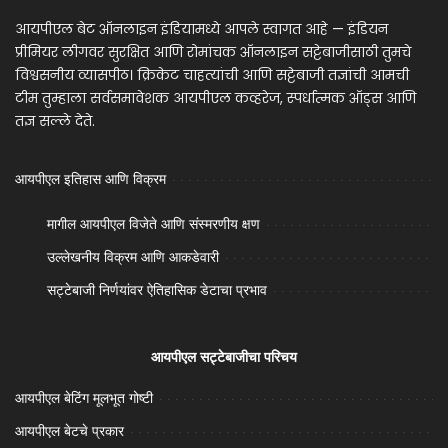
आयपीएल बेट ऑनलाइन इंडियामध्ये आपले स्वागत आहे — इंडियन
प्रीमियर लीगवर सुरक्षित आणि रोमांचक ऑनलाइन सट्टेबाजीसाठी तुमचे
विश्वसनीय व्यासपीठ। क्रिकेट चाहत्यांची आणि सट्टेबाजी तज्ञांची आमची
टीम तुम्हाला सर्वसमावेशक आयपीएल कव्हरेज, स्पर्धात्मक ऑड्स आणि
तज्ञ सल्ले देते.
आयपीएल इतिहास आणि विक्रम
मागील आयपीएल विजेते आणि संस्मरणीय क्षण
उल्लेखनीय विक्रम आणि आकडेवारी
सट्टेबाजी निर्णयांवर ऐतिहासिक डेटाचा प्रभाव
आयपीएल सट्टेबाजीचा परिचय
आयपीएल बेटिंग मूलभूत गोष्टी
आयपीएल बेटचे प्रकार