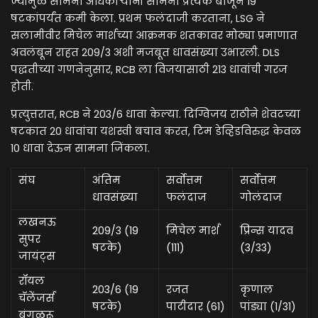
ज्यामुळे सामना अधिकाऱ्यांनी सामना प्रत्येक बाजूने 19
षटकांपर्यंत कमी केला. प्रथम फलंदाजी करताना, LSG ने
सलामीवीर मिचेल मार्शच्या आक्रमक शतकावर मोठ्या प्रमाणात
अवलंबून राहत 209/3 अशी मजबूत धावसंख्या उभारली. DLS
पद्धतीच्या गणनेनुसार, RCB ला विजयासाठी 213 धावांची गरज
होती.
प्रत्युत्तरात, RCB ने 203/6 धावा केल्या. दिग्विजय राठीने शेवटच्या
षटकात 20 धावांचा यशस्वी बचाव करत, टिम डेव्हिडविरुद्ध केवळ
10 धावा देऊन सामना जिंकला.
संघ
अंतिम
सर्वोत्तम
सर्वोत्तम
धावसंख्या
फलंदाज
गोलंदाज
लखनऊ
209/3 (19
मिचेल मार्श
प्रिन्स यादव
सुपर
षटके)
(111)
(3/33)
जायंट्स
रॉयल
203/6 (19
रजत
कृणाल
चॅलेंजर्स
षटके)
पाटीदार (61)
पांड्या (1/31)
बंगळुरू