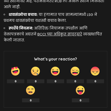
व्या स्थानावर आहे. पराभवानंतर RCB ला अव्वल स्थान मिळवता
आले नाही.
धावसंख्येचा बचाव:
या हंगामात पाच सामन्यांमध्ये LSG ने
प्रथमच धावसंख्येचा यशस्वी बचाव केला.
स्पर्धेचे नियमन:
अतिरिक्त नियामक तपशील आणि
वेळापत्रकाचे अद्यतने
BCCI च्या अधिकृत साइटद्वारे
व्यवस्थापित
केली जातात.
What’s your reaction?
0
0
0
0
0
0
0