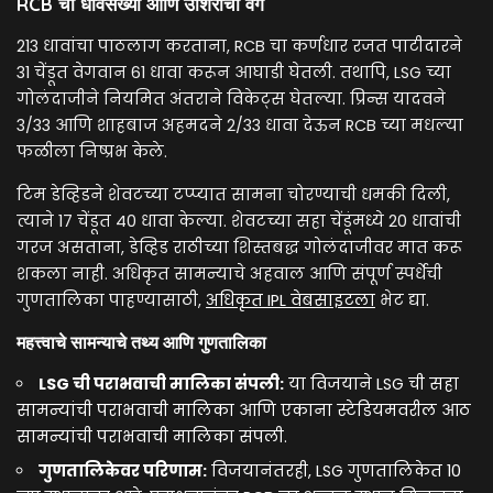
RCB ची धावसंख्या आणि उशिराचा वेग
213 धावांचा पाठलाग करताना, RCB चा कर्णधार रजत पाटीदारने
31 चेंडूत वेगवान 61 धावा करून आघाडी घेतली. तथापि, LSG च्या
गोलंदाजीने नियमित अंतराने विकेट्स घेतल्या. प्रिन्स यादवने
3/33 आणि शाहबाज अहमदने 2/33 धावा देऊन RCB च्या मधल्या
फळीला निष्प्रभ केले.
टिम डेव्हिडने शेवटच्या टप्प्यात सामना चोरण्याची धमकी दिली,
त्याने 17 चेंडूत 40 धावा केल्या. शेवटच्या सहा चेंडूंमध्ये 20 धावांची
गरज असताना, डेव्हिड राठीच्या शिस्तबद्ध गोलंदाजीवर मात करू
शकला नाही. अधिकृत सामन्याचे अहवाल आणि संपूर्ण स्पर्धेची
गुणतालिका पाहण्यासाठी,
अधिकृत IPL वेबसाइटला
भेट द्या.
महत्त्वाचे सामन्याचे तथ्य आणि गुणतालिका
LSG ची पराभवाची मालिका संपली:
या विजयाने LSG ची सहा
सामन्यांची पराभवाची मालिका आणि एकाना स्टेडियमवरील आठ
सामन्यांची पराभवाची मालिका संपली.
गुणतालिकेवर परिणाम:
विजयानंतरही, LSG गुणतालिकेत 10