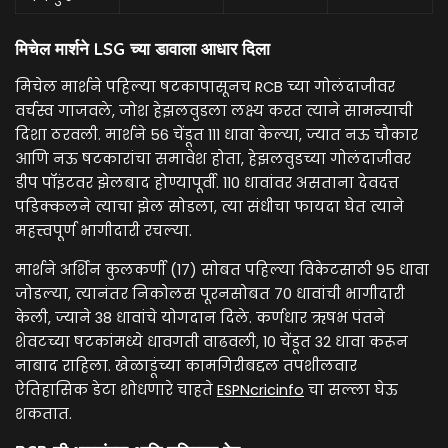
मिचेल मार्शने LSG च्या डावाला आधार दिला
मिचेल मार्शने पहिल्या षटकापासूनच RCB च्या गोलंदाजीवर
वर्चस्व गाजवले, जोश हेझलवुडला लक्ष्य करत त्याने सामन्याची
दिशा ठरवली. मार्शने 56 चेंडूत 111 धावा केल्या, ज्यात नऊ चौकार
आणि नऊ षटकारांचा समावेश होता, हेझलवुडच्या गोलंदाजीवर
डीप पॉइंटवर झेलबाद होण्यापूर्वी. 110 धावांवर असताना देवदत्त
पडिक्कलने त्याचा झेल सोडला, त्या संधीचा फायदा घेत त्याने
महत्त्वपूर्ण भागीदारी रचल्या.
मार्शने अर्शिन कुलकर्णी (17) सोबत पहिल्या विकेटसाठी 95 धावा
जोडल्या, त्यानंतर निकोलस पूरनसोबत 70 धावांची भागीदारी
केली, ज्याने 38 धावांचे योगदान दिले. कर्णधार ऋषभ पंतने
शेवटच्या षटकांमध्ये धावगती वाढवली, 10 चेंडूत 32 धावा करून
नाबाद राहिला. खेळाडूंच्या कामगिरीबद्दल तपशीलवार
ऐतिहासिक डेटा शोधणारे चाहते
ESPNcricinfo
चा सल्ला घेऊ
शकतात.