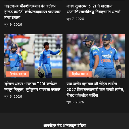
नाइटक्लब चौकशीदरम्यान बेन स्टोक्स
मानव सुथारच्या 3-21 ने भारताला
इंग्लंड कसोटी कर्णधारपदावरून पायउतार
अफगाणिस्तानविरुद्ध नियंत्रणात आणले
होऊ शकतो
जून 7, 2026
जून 9, 2026
क्रिकेट बातम्या
क्रिकेट बातम्या
श्रेयस अय्यर भारताचा T20I कर्णधार
सबा करीम म्हणतात की रोहित शर्माला
म्हणून नियुक्त, सूर्यकुमार यादवला वगळले
2027 विश्वचषकासाठी काम करावे लागेल,
विराट कोहलीला पाठिंबा
जून 6, 2026
जून 5, 2026
आयपीएल बेट ऑनलाइन इंडिया