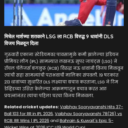
मिचेल मार्शच्या शतकाने LSG ला RCB विरुद्ध 9 धावांनी DLS
विजय मिळवून दिला
गुरुवारी एकाना स्टेडियमवर पावसामुळे कमी झालेल्या इंडियन
प्रीमियर लीग (IPL) सामन्यात लखनऊ सुपर जायंट्स (LSG) ने
रॉयल चॅलेंजर्स बंगळुरू (RCB) विरुद्ध नऊ धावांनी विजय मिळवून
त्यांची सहा सामन्यांची पराभवाची मालिका संपवली. 19 षटकांत
213 धावांच्या सुधारित DLS लक्ष्याचा बचाव करताना, LSG ने टिम
डेव्हिडच्या उशिरा केलेल्या आक्रमणातून बचाव करत आठ
प्रयत्नांनंतर त्यांचा पहिला घरचा विजय मिळवला.
Related cricket updates:
Vaibhav Sooryavanshi Hits 37-
Ball 103 for RR in IPL 2026
,
Vaibhav Sooryavanshi 78(26) vs
RCB: RR Wins | IPL 2026
and
Bahrain & Kuwait's Epic 5-
Wicket Wins at 2026 ICC U19 World Cup!
.