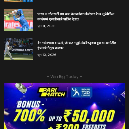
भारत अ संघासाठी ४४ धावा केल्यानंतर मांजरेकर वैभव सूर्यवंशीला
वनडेमध्ये प्रगतीसाठी पाठिंबा देतात
जून 11, 2026
बेन स्टोक्सला वगळले, जो रूट न्यूझीलंडविरुद्धच्या दुसऱ्या कसोटीत
इंग्लंडचे नेतृत्व करणार
जून 10, 2026
– Win Big Today –