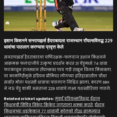
इशान किशनने सनरायझर्स हैदराबादला राजस्थान रॉयल्सविरुद्ध 229
धावांचा पाठलाग करण्यास प्रवृत्त केले
सनरायझर्स हैदराबादचा यष्टिरक्षक-फलंदाज इशान किशनने
आक्रमक फलंदाजीचे उत्कृष्ट प्रदर्शन करत 31 चेंडूंमध्ये 74 धावा
फटकावून राजस्थान रॉयल्सवर पाच गडी राखून विजय मिळवला.
या कामगिरीमुळे इंडियन प्रीमियर लीगच्या इतिहासातील चौथा
सर्वात मोठा यशस्वी धावांचा पाठलाग निश्चित झाला, कारण SRH
ने नऊ चेंडू बाकी असताना 229 धावांचे लक्ष्य यशस्वीरित्या गाठले.
Related cricket updates:
मुंबई इंडियन्सविरुद्ध ईशान
किशनची विचित्र विकेट क्रिकेट जगताला थक्क करते
,
ईशान
किशनच्या धडाकेबाज 77 धावांनी कोलंबो टी20 सामन्यात