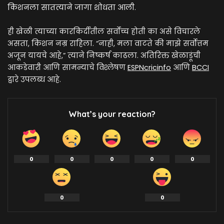
किशनला सातत्याने जागा शोधता आली.
ही खेळी त्याच्या कारकिर्दीतील सर्वोच्च होती का असे विचारले
असता, किशन नम्र राहिला. “नाही, मला वाटते की माझे सर्वोत्तम
अजून यायचे आहे,” त्याने निष्कर्ष काढला. अतिरिक्त खेळाडूंची
आकडेवारी आणि सामन्याचे विश्लेषण
ESPNcricinfo
आणि
BCCI
द्वारे उपलब्ध आहे.
What’s your reaction?
0
0
0
0
0
0
0