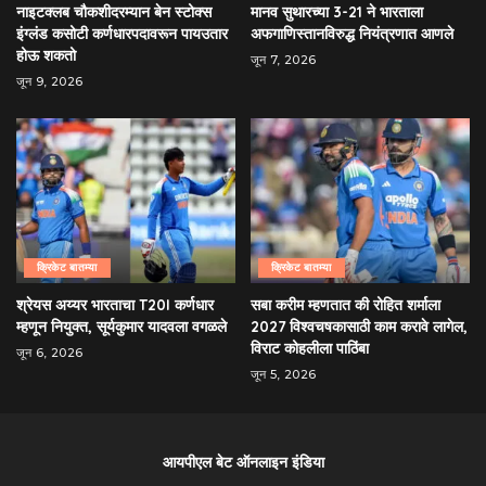
नाइटक्लब चौकशीदरम्यान बेन स्टोक्स
मानव सुथारच्या 3-21 ने भारताला
इंग्लंड कसोटी कर्णधारपदावरून पायउतार
अफगाणिस्तानविरुद्ध नियंत्रणात आणले
होऊ शकतो
जून 7, 2026
जून 9, 2026
क्रिकेट बातम्या
क्रिकेट बातम्या
श्रेयस अय्यर भारताचा T20I कर्णधार
सबा करीम म्हणतात की रोहित शर्माला
म्हणून नियुक्त, सूर्यकुमार यादवला वगळले
2027 विश्वचषकासाठी काम करावे लागेल,
विराट कोहलीला पाठिंबा
जून 6, 2026
जून 5, 2026
आयपीएल बेट ऑनलाइन इंडिया