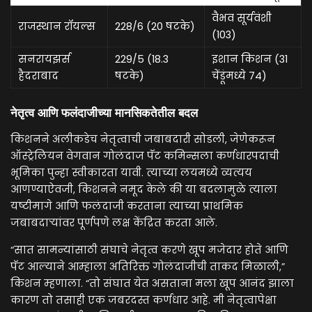
वैभव सूर्यवंशी
राजस्थान रॉयल्स
228/6 (20 षटके)
(103)
सनरायझर्स
229/5 (18.3
इशान किशन (31
हैदराबाद
षटके)
चेंडूंमध्ये 74)
नेतृत्व आणि फलंदाजीच्या मानसिकतेतील बदल
किशनने अलीकडेच नेतृत्वाची जबाबदारी सोडली, जेणेकरून
ऑस्ट्रेलियन वेगवान गोलंदाज पॅट कमिन्सला कर्णधारपदाची
भूमिका पुन्हा स्वीकारता यावी. त्याच्या लयमध्ये व्यत्यय
आणण्याऐवजी, किशनने नमूद केले की या बदलामुळे त्याला
यष्टीमागे आणि फलंदाजी करताना त्याच्या प्राथमिक
जबाबदाऱ्यांवर पूर्णपणे लक्ष केंद्रित करता आले.
“सात सामन्यांसाठी संघाचे नेतृत्व करणे खूप मजेदार होते आणि
पॅट आल्याने आम्हाला अतिरिक्त गोलंदाजीची ताकद मिळाली,”
किशन म्हणाला. “तो संघात येत असताना मला खूप आनंद झाला
कारण तो तसाही एक जबरदस्त कर्णधार आहे. मी नेतृत्वापेक्षा