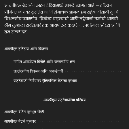
आयपीएल बेट ऑनलाइन इंडियामध्ये आपले स्वागत आहे — इंडियन
प्रीमियर लीगवर सुरक्षित आणि रोमांचक ऑनलाइन सट्टेबाजीसाठी तुमचे
विश्वसनीय व्यासपीठ। क्रिकेट चाहत्यांची आणि सट्टेबाजी तज्ञांची आमची
टीम तुम्हाला सर्वसमावेशक आयपीएल कव्हरेज, स्पर्धात्मक ऑड्स आणि
तज्ञ सल्ले देते.
आयपीएल इतिहास आणि विक्रम
मागील आयपीएल विजेते आणि संस्मरणीय क्षण
उल्लेखनीय विक्रम आणि आकडेवारी
सट्टेबाजी निर्णयांवर ऐतिहासिक डेटाचा प्रभाव
आयपीएल सट्टेबाजीचा परिचय
आयपीएल बेटिंग मूलभूत गोष्टी
आयपीएल बेटचे प्रकार