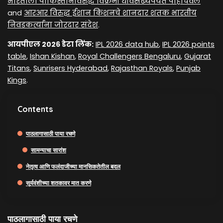
भारताला पाकिस्तानविरुद्ध विक्रमी धावसंख्येपर्यंत पोहोचवले
and
आरआर विरुद्ध ईशान किशनचे शानदार शतक भारतीय
निवडकर्त्यांना जोरदार संदेश
.
आयपीएल 2026 डेटा लिंक:
IPL 2026 data hub
,
IPL 2026 points
table
,
Ishan Kishan
,
Royal Challengers Bengaluru
,
Gujarat
Titans
,
Sunrisers Hyderabad
,
Rajasthan Royals
,
Punjab
Kings
.
Contents
पाठलागासाठी पाया रचणे
सामन्याचा सारांश
नेतृत्व आणि फलंदाजीच्या मानसिकतेतील बदल
सूर्यवंशीच्या शतकावर मात करणे
पाठलागासाठी पाया रचणे