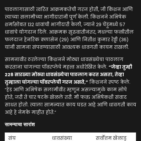
पाठलागासाठी त्वरित आक्रमकतेची गरज होती, जी किशन आणि
त्याच्या सलामीच्या भागीदारांनी पूर्ण केली. किशनने अभिषेक
शर्मासोबत 132 धावांची भागीदारी केली, ज्याने 29 चेंडूंमध्ये 57
धावांचे योगदान दिले. आक्रमक सुरुवातीनंतर, मधल्या फळीतील
फलंदाज हेनरिक क्लासेन (29) आणि नितीश कुमार रेड्डी (36)
यांनी सामना संपवण्यासाठी आवश्यक धावगती कायम राखली.
सामनावीर ठरलेल्या किशनने मोठ्या धावसंख्येचा पाठलाग
करताना चांगल्या पॉवरप्लेचे महत्त्व अधोरेखित केले.
“जेव्हा तुम्ही
228 सारख्या मोठ्या धावसंख्येचा पाठलाग करत असता, तेव्हा
तुम्हाला चांगल्या पॉवरप्लेची गरज असते,”
किशनने स्पष्ट केले.
“हेड आणि अभिषेक सलामीवीर म्हणून असल्यामुळे काम सोपे
होते, जरी ते चार षटके खेळले तरी. मी फक्त अभिषेकशी संवाद
साधत होतो. त्याला सामन्यात काय घडत आहे आणि धावगती काय
आहे हे नेमके माहीत होते.”
सामन्याचा सारांश
संघ
धावसंख्या
सर्वोत्तम खेळाडू