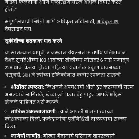
माझ्या फलंदाजी आणि यष्टीरक्षणाबद्दल अधिक विचार करत
होतो.”
संपूर्ण संघाची स्थिती आणि अधिकृत नोंदींसाठी,
अधिकृत IPL
वेबसाइट
पहा.
सूर्यवंशीच्या शतकावर मात करणे
या सामन्यात यापूर्वी, राजस्थान रॉयल्सने 15 वर्षीय प्रतिभावान
वैभव सूर्यवंशीच्या 103 धावांच्या खेळीच्या जोरावर 6 गडी गमावून
228 धावा केल्या होत्या. पहिल्या डावातील एकूण धावसंख्या
असूनही, SRH ने त्यांच्या दृष्टिकोनात कठोर स्पष्टता राखली.
भीतीवर स्पष्टता:
किशनने अपयशाची भीती दूर करण्याची गरज
असल्याचे सांगितले, खेळाडूंनी फक्त चेंडू पाहून आपले शॉट्स
खेळले पाहिजेत असे म्हटले.
तांत्रिक अंमलबजावणी:
त्याने आपली शांतता त्याच्या
कौशल्याला दिली, फलंदाजांना पूर्वनिश्चिती टाळण्याचा सल्ला
दिला.
जागेची जाणीव:
मोठ्या मैदानाचे परिमाण वापरल्याने