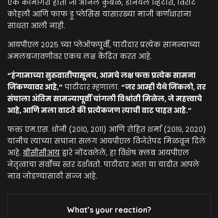
एक कामगिरी होती जी अनिल कुंबळे, डॅनियल व्हिटोरी, विराट
कोहली आणि फाफ डू प्लेसिस यांसारख्या माजी कर्णधारांना
साधता आली नाही.
आयपीएल २०२५ च्या प्लेऑफपूर्वी, पाटीदार प्रत्येक सामन्याच्या
अंमलबजावणीवर एकच लक्ष केंद्रित करत आहे.
“हंगामाच्या सुरुवातीपासूनच, आमचे लक्ष फक्त प्रत्येक सामना
जिंकण्यावर आहे,”
पाटीदार म्हणाला.
“जर आम्ही येथे जिंकलो, तर
संघाला अंतिम सामन्यापूर्वी चांगली विश्रांती मिळेल, जे महत्त्वाचे
आहे, आणि मला वाटते की प्रत्येकजण त्याची वाट पाहत आहे.”
फक्त एम.एस. धोनी (२०१०, २०११) आणि रोहित शर्मा (२०१९, २०२०)
यांनीच त्यांच्या संघांना सलग आयपीएल विजेतेपद मिळवून दिले
आहे.
बीसीसीआय
द्वारे नोंदवलेले, हा विशेष क्लब आयपीएल
नेतृत्वाचा सर्वोच्च स्तर दर्शवतो. पाटीदार आता या यादीत आपले
नाव जोडण्यासाठी सज्ज आहे.
What’s your reaction?