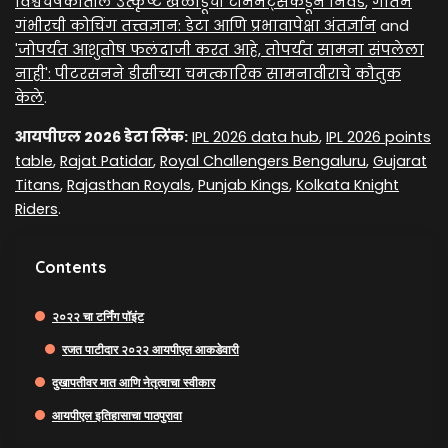
विश्वचषकातील उत्कृष्ट खेळाडूंची टीममेट्सकडून निवड
,
गौतम
गंभीरची कोचिंग तत्त्वज्ञान: डेटा आणि प्रभावापेक्षा अंतर्ज्ञान
and
'जोपर्यंत आशुतोष फलंदाजी करत आहे, तोपर्यंत सामना संपलेला
नाही': पीटरसनने डीसीच्या चमत्कारिक सामनावीराचे कौतुक
केले
.
आयपीएल 2026 डेटा लिंक:
IPL 2026 data hub
,
IPL 2026 points
table
,
Rajat Patidar
,
Royal Challengers Bengaluru
,
Gujarat
Titans
,
Rajasthan Royals
,
Punjab Kings
,
Kolkata Knight
Riders
.
Contents
२०२२ चा टर्निंग पॉइंट
रजत पाटीदार २०२२ आयपीएल आकडेवारी
दुखापतीवर मात आणि नेतृत्वाचा स्वीकार
आयपीएल इतिहासाचा पाठपुरावा