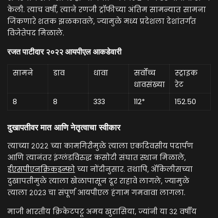
केली. त्याच वर्षी, त्याने रणजी ट्रॉफीच्या अंतिम सामन्यात सामना
जिंकणारे शतक झळकावले, ज्यामुळे मध्य प्रदेशला देशांतर्गत
विजेतेपद मिळाले.
रजत पाटीदार २०२२ आयपीएल आकडेवारी
सामने
डाव
धावा
सर्वोच्च
स्ट्राइक
धावसंख्या
रेट
8
8
333
112*
152.50
दुखापतीवर मात आणि नेतृत्वाचा स्वीकार
त्याच्या २०२२ च्या कामगिरीमुळे त्याला एकदिवसीय पदार्पण
आणि त्यानंतर इंग्लंडविरुद्ध कसोटी संघात स्थान मिळाले,
ईएसपीएनक्रिकइन्फो
च्या नोंदीनुसार. तथापि, ॲकिलीसच्या
दुखापतीमुळे त्याला खेळापासून दूर राहावे लागले, ज्यामुळे
त्याला २०२३ चा संपूर्ण आयपीएल हंगाम गमवावा लागला.
माजी भारतीय क्रिकेटपटू अमय खुरासिया, ज्यांनी या ३२ वर्षीय