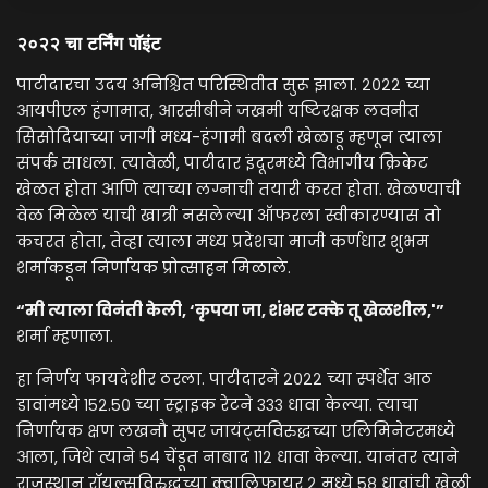
२०२२ चा टर्निंग पॉइंट
पाटीदारचा उदय अनिश्चित परिस्थितीत सुरू झाला. २०२२ च्या
आयपीएल हंगामात, आरसीबीने जखमी यष्टिरक्षक लवनीत
सिसोदियाच्या जागी मध्य-हंगामी बदली खेळाडू म्हणून त्याला
संपर्क साधला. त्यावेळी, पाटीदार इंदूरमध्ये विभागीय क्रिकेट
खेळत होता आणि त्याच्या लग्नाची तयारी करत होता. खेळण्याची
वेळ मिळेल याची खात्री नसलेल्या ऑफरला स्वीकारण्यास तो
कचरत होता, तेव्हा त्याला मध्य प्रदेशचा माजी कर्णधार शुभम
शर्माकडून निर्णायक प्रोत्साहन मिळाले.
“मी त्याला विनंती केली, ‘कृपया जा, शंभर टक्के तू खेळशील,'”
शर्मा म्हणाला.
हा निर्णय फायदेशीर ठरला. पाटीदारने २०२२ च्या स्पर्धेत आठ
डावांमध्ये १५२.५० च्या स्ट्राइक रेटने ३३३ धावा केल्या. त्याचा
निर्णायक क्षण लखनौ सुपर जायंट्सविरुद्धच्या एलिमिनेटरमध्ये
आला, जिथे त्याने ५४ चेंडूत नाबाद ११२ धावा केल्या. यानंतर त्याने
राजस्थान रॉयल्सविरुद्धच्या क्वालिफायर २ मध्ये ५८ धावांची खेळी