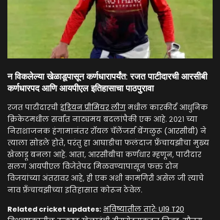
न विकलेल्या खेळाडूपासून कर्णधारापर्यंत: रजत पाटीदारची आरसीबी
कर्णधारपद आणि आयपीएल इतिहासाचा पाठपुरावा
रजत पाटीदारची
इंडियन प्रीमियर लीग
मधील कारकीर्द आधुनिक
क्रिकेटमधील सर्वात नाट्यमय बदलांपैकी एक आहे. २०२१ च्या
निराशाजनक हंगामानंतर रॉयल चॅलेंजर्स बेंगळुरू (आरसीबी) ने
त्याला सोडले होते, परंतु हा आघाडीचा फलंदाज फ्रँचायझीचा मुख्य
खेळाडू बनला आहे. आता, आरसीबीचा कर्णधार म्हणून, पाटीदार
सलग आयपीएल विजेतेपद मिळवण्यापासून फक्त दोन
विजयांच्या अंतरावर आहे, ही एक अशी कामगिरी असेल जी त्याचे
नाव फ्रँचायझीच्या इतिहासात कोरून ठेवेल.
Related cricket updates:
भविष्यातील तारे: U19 T20