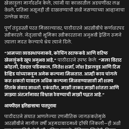
खेळाडूला मार्गदर्शन केले, त्यांनी या काळातील अडचणींवर लक्ष
वेधले, प्रतिभा असूनही ती दाखवण्याची संधी नसण्याच्या आव्हानाचा
उल्लेख करत.
पूर्ण तंदुरुस्ती परत मिळाल्यावर, पाटीदारने आरसीबीचे कर्णधारपद
स्वीकारले. नेतृत्वाची भूमिका स्वीकारताना अनुभवी ड्रेसिंग रूमने
त्याला मदत केल्याचे श्रेय त्याने दिले.
“आमच्या व्यवस्थापनाकडे, कोचिंग स्टाफकडे आणि वरिष्ठ
खेळाडूंकडे खूप अनुभव आहे,”
पाटीदारने स्पष्ट केले.
“मला विराट
कोहली, देवदत्त पडिक्कल, जितेश शर्मा, जोश हेझलवुड आणि टिम
डेव्हिड यांच्याकडून अनेक कल्पना मिळतात. आम्ही काय चांगले
करू शकतो याबद्दल अधिक कल्पना मिळवण्यासाठी मी शक्य
तितके संवाद साधतो. एकंदरीत, माझी ताकद माझी शांतता आणि
माझ्या अंतर्ज्ञानावर विश्वास ठेवण्याची माझी पद्धत आहे.”
आयपीएल इतिहासाचा पाठपुरावा
पाटीदारने संघात आणलेल्या रणनीतिक जागरूकतेमुळे
आरसीबीने मागील वर्षी अहमदाबादमध्ये ट्रॉफी जिंकली—ही अशी