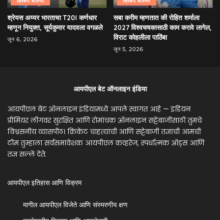
क्रिकेट बातम्या
क्रिकेट बातम्या
श्रेयस अय्यर भारताचा T20I कर्णधार
सबा करीम म्हणतात की रोहित शर्माला
म्हणून नियुक्त, सूर्यकुमार यादवला वगळले
2027 विश्वचषकासाठी काम करावे लागेल,
विराट कोहलीला पाठिंबा
जून 6, 2026
जून 5, 2026
आयपीएल बेट ऑनलाइन इंडिया
आयपीएल बेट ऑनलाइन इंडियामध्ये आपले स्वागत आहे — इंडियन
प्रीमियर लीगवर सुरक्षित आणि रोमांचक ऑनलाइन सट्टेबाजीसाठी तुमचे
विश्वसनीय व्यासपीठ। क्रिकेट चाहत्यांची आणि सट्टेबाजी तज्ञांची आमची
टीम तुम्हाला सर्वसमावेशक आयपीएल कव्हरेज, स्पर्धात्मक ऑड्स आणि
तज्ञ सल्ले देते.
आयपीएल इतिहास आणि विक्रम
मागील आयपीएल विजेते आणि संस्मरणीय क्षण