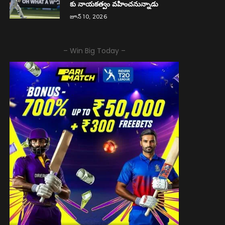
కు నాయకత్వం వహించనున్నాడు
జూన్ 10, 2026
– Win Big Today –