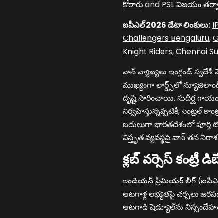
కోరారు
and
PSL విజయం తర్వాత 
ఐపీఎల్ 2026 డేటా లింకులు:
I
Challengers Bengaluru
,
G
Knight Riders
,
Chennai Su
వాన్ వ్యాఖ్యలు ఇంగ్లండ్ స్వదేశీ
ముఖ్యంగా లార్డ్స్‌లో న్యూజిలాండ్
దృష్టి సారించాయి. సుదీర్ఘ గాయం త
నిర్వహిస్తున్నప్పటికీ, సెంట్రల్ 
బదులుగా భారతదేశంలో పూర్తి టోర
విస్తృత వ్యవస్థపై వాన్ తన నిరాశన
క్లబ్ వర్సెస్ కంట్రీ డి
ఇండియన్ ప్రీమియర్ లీగ్ (ఐపీఎ
ఆటగాళ్ల లభ్యతపై చర్చలు జరపడాన
ఆటగాడి షెడ్యూల్‌ను నిస్సందేహంగ