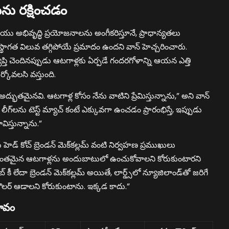
త్తును రక్షించడం
మరియు అభివృద్ధి ప్రయోజనాలను అంగీకరిస్తూనే, ప్రాధాన్యతలు
 వ్యవస్థాగత విలువ తగ్గిపోయే ప్రమాదం ఉందని వాన్ హెచ్చరించారు.
ప్తి చెందినప్పుడు ఆటగాళ్లకు ఏర్పడే గందరగోళాన్ని ఆయన ఎత్తి
్కోవలసి వస్తుంది.
 అద్భుతమైనవి. ఆటగాళ్ల కోసం నేను వాటిని ప్రేమిస్తున్నాను,” అని వాన్
గ్‌లను టెస్ట్ మ్యాచ్ కంటే ఎక్కువగా ఉంచడం ప్రారంభిస్తే, ఇప్పుడు
స్తున్నాను.”
యు హెడ్ కోచ్ బ్రెండన్ మెక్‌కల్లమ్ వంటి నిర్వహణ ప్రముఖులు
ంతమైన ఆటగాళ్లను అందుబాటులో ఉంచుకోవాలని కోరుకుంటారని
కీ లేదా బ్రెండన్ మెక్‌కల్లమ్ అయితే, లార్డ్స్‌లో న్యూజిలాండ్‌తో జరిగే
బౌలర్ ఆడాలని కోరుకుంటాను. ఇక్కడ కాదు.”
భావం