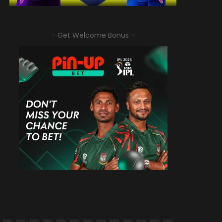
– Get Welcome Bonus –