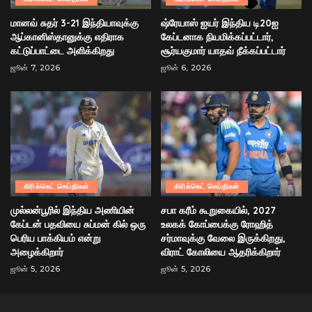
மானவ் சுதர் 3-21 இந்தியாவுக்கு
ஷ்ரேயாஸ் ஐயர் இந்திய டி20ஐ
ஆப்கானிஸ்தானுக்கு எதிராக
கேப்டனாக நியமிக்கப்பட்டார்,
கட்டுப்பாட்டை அளிக்கிறது
சூர்யகுமார் யாதவ் நீக்கப்பட்டார்
ஜூன் 7, 2026
ஜூன் 6, 2026
கிரிக்கெட் செய்திகள்
கிரிக்கெட் செய்திகள்
முல்லன்பூரில் இந்திய அணியின்
சபா கரீம் கூறுகையில், 2027
கேப்டன் பதவியை சுப்மன் கில் ஒரு
உலகக் கோப்பைக்கு ரோஹித்
பெரிய பாக்கியம் என்று
சர்மாவுக்கு வேலை இருக்கிறது,
அழைக்கிறார்
விராட் கோலியை ஆதரிக்கிறார்
ஜூன் 5, 2026
ஜூன் 5, 2026