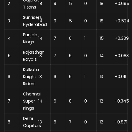
Gujarat
2
14
9
5
0
18
+0.695
Titans
Sunrisers
3
14
9
5
0
18
+0.524
Hyderabad
Punjab
4
14
7
6
1
15
+0.309
Kings
Rajasthan
5
13
7
6
0
14
+0.083
Royals
Kolkata
6
Knight
13
6
6
1
13
+0.011
Riders
Chennai
7
Super
14
6
8
0
12
-0.345
Kings
Delhi
8
13
6
7
0
12
-0.871
Capitals