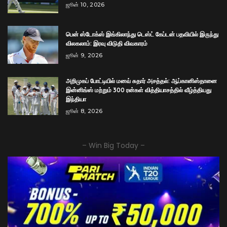
ஜூன் 10, 2026
பென் ஸ்டோக்ஸ் இங்கிலாந்து டெஸ்ட் கேப்டன் பதவியில் இருந்து
விலகலாம்: இரவு விடுதி விவகாரம்
ஜூன் 9, 2026
அறிமுகப் போட்டியில் மனவ் சுதார் அசத்தல்: ஆப்கானிஸ்தானை
இன்னிங்ஸ் மற்றும் 300 ரன்கள் வித்தியாசத்தில் வீழ்த்தியது
இந்தியா
ஜூன் 8, 2026
– Win Big Today –