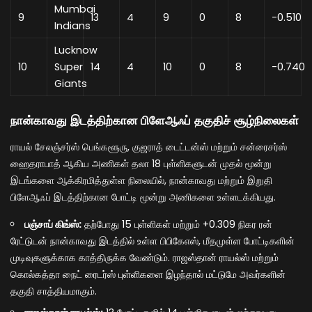
Mumbai
9
13
4
9
0
8
-0.510
Indians
Lucknow
10
Super
14
4
10
0
8
-0.740
Giants
நான்காவது இடத்திற்கான பிளேஆஃப் தகுதிச் சூழ்நிலைகள்
ராயல் சேலஞ்சர்ஸ் பெங்களூரு, குஜராத் டைட்டன்ஸ் மற்றும் சன்ரைசர்ஸ்
ஹைதராபாத் ஆகிய அணிகள் தலா 18 புள்ளிகளுடன் முதல் மூன்று
இடங்களை ஆக்கிரமித்துள்ள நிலையில், நான்காவது மற்றும் இறுதி
பிளேஆஃப் இடத்திற்கான போட்டி மூன்று அணிகளை உள்ளடக்கியது.
பஞ்சாப் கிங்ஸ்:
தற்போது 15 புள்ளிகள் மற்றும் +0.309 நிகர ரன்
ரேட்டுடன் நான்காவது இடத்தில் உள்ள பிபிகேஎஸ், மீதமுள்ள போட்டிகளின்
முடிவுகளுக்காக காத்திருக்க வேண்டும். ராஜஸ்தான் ராயல்ஸ் மற்றும்
கொல்கத்தா நைட் ரைடர்ஸ் புள்ளிகளை இழந்தால் மட்டுமே அவர்களின்
தகுதி சாத்தியமாகும்.