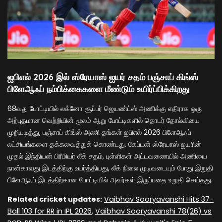
ஐபிஎல் 2026 இல் ஸ்ரேயாஸ் ஐயர் சதம் பஞ்சாப் கிங்ஸ்
பிளேஆஃப் நம்பிக்கைகளை மீண்டும் உயிர்ப்பிக்கிறது
68வது போட்டியில் லக்னோ சூப்பர் ஜெயண்ட்ஸ் அணிக்கு எதிராக ஒரு
அற்புதமான வெற்றியின் மூலம் ஆறு போட்டிகளில் தொடர் தோல்வியை
முறியடித்து, பஞ்சாப் கிங்ஸ் அணி தங்கள் ஐபிஎல் 2026 பிளேஆஃப்
லட்சியங்களை தக்கவைத்துக் கொண்டது. கேப்டன் ஸ்ரேயாஸ் ஐயரின்
முதல் இந்தியன் பிரீமியர் லீக் சதம், புள்ளிகள் அட்டவணையில் அணியை
நான்காவது இடத்திற்கு உயர்த்தியது, லீக் நிலை முடிவடையும் போது இறுதி
பிளேஆஃப் இடத்திற்கான போட்டியில் அவர்கள் இருப்பதை உறுதி செய்தது.
Related cricket updates:
Vaibhav Sooryavanshi Hits 37-
Ball 103 for RR in IPL 2026
,
Vaibhav Sooryavanshi 78(26) vs