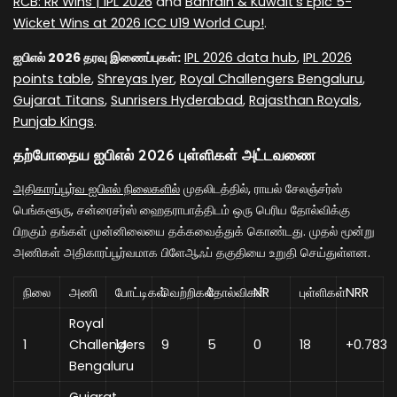
RCB: RR Wins | IPL 2026
and
Bahrain & Kuwait's Epic 5-
Wicket Wins at 2026 ICC U19 World Cup!
.
ஐபிஎல் 2026 தரவு இணைப்புகள்:
IPL 2026 data hub
,
IPL 2026
points table
,
Shreyas Iyer
,
Royal Challengers Bengaluru
,
Gujarat Titans
,
Sunrisers Hyderabad
,
Rajasthan Royals
,
Punjab Kings
.
தற்போதைய ஐபிஎல் 2026 புள்ளிகள் அட்டவணை
அதிகாரப்பூர்வ ஐபிஎல் நிலைகளில்
முதலிடத்தில், ராயல் சேலஞ்சர்ஸ்
பெங்களூரு, சன்ரைசர்ஸ் ஹைதராபாத்திடம் ஒரு பெரிய தோல்விக்கு
பிறகும் தங்கள் முன்னிலையை தக்கவைத்துக் கொண்டது. முதல் மூன்று
அணிகள் அதிகாரப்பூர்வமாக பிளேஆஃப் தகுதியை உறுதி செய்துள்ளன.
நிலை
அணி
போட்டிகள்
வெற்றிகள்
தோல்விகள்
NR
புள்ளிகள்
NRR
Royal
1
Challengers
14
9
5
0
18
+0.783
Bengaluru