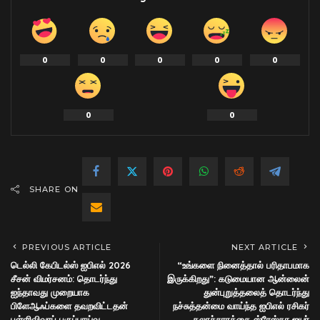
0
0
0
0
0
0
0
SHARE ON
PREVIOUS ARTICLE
NEXT ARTICLE
டெல்லி கேபிடல்ஸ் ஐபிஎல் 2026
“உங்களை நினைத்தால் பரிதாபமாக
சீசன் விமர்சனம்: தொடர்ந்து
இருக்கிறது”: கடுமையான ஆன்லைன்
ஐந்தாவது முறையாக
துன்புறுத்தலைத் தொடர்ந்து
பிளேஆஃப்களை தவறவிட்டதன்
நச்சுத்தன்மை வாய்ந்த ஐபிஎல் ரசிகர்
புள்ளிவிவரப் பகுப்பாய்வு
கலாச்சாரத்தை ஸ்ரேஸ்தா ஐயர்