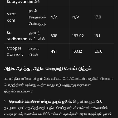
Sooryavanshi
ராயல்ஸ்
ராயல்
Virat
சேலஞ்சர்ஸ்
N/A
N/A
17.8
Kohli
பெங்களூரு
Sai
குஜராத்
638
157.92
18.1
Sudharsan
டைட்டன்ஸ்
Cooper
பஞ்சாப்
491
163.12
25.6
Connolly
கிங்ஸ்
அதிக ஆபத்து, அதிக வெகுமதி செயல்படுத்தல்
பல மத்திய வரிசை மற்றும் மேல் வரிசை பேட்ஸ்மேன்கள் ராகுலின் திறனைப்
பொருத்தினர் அல்லது அதிக மாறுபாடு அணுகுமுறைகளை
ஏற்றுக்கொண்டனர்:
ஹென்ரிச் கிளாசென் மற்றும் துருவ் ஜூரல்:
இரு வீரர்களும் 12.6
தவறான ஷாட் சதவீதத்தைப் பதிவு செய்தனர். கிளாசென் சன்ரைசர்ஸ்
ஹைதராபாத் அணிக்காக 606 ரன்கள் குவித்தார், அதே நேரத்தில் ஜூரல்