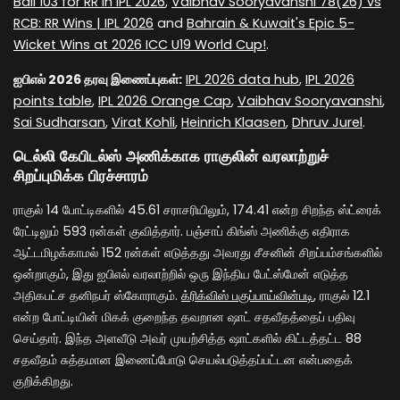
Ball 103 for RR in IPL 2026
,
Vaibhav Sooryavanshi 78(26) vs
RCB: RR Wins | IPL 2026
and
Bahrain & Kuwait's Epic 5-
Wicket Wins at 2026 ICC U19 World Cup!
.
ஐபிஎல் 2026 தரவு இணைப்புகள்:
IPL 2026 data hub
,
IPL 2026
points table
,
IPL 2026 Orange Cap
,
Vaibhav Sooryavanshi
,
Sai Sudharsan
,
Virat Kohli
,
Heinrich Klaasen
,
Dhruv Jurel
.
டெல்லி கேபிடல்ஸ் அணிக்காக ராகுலின் வரலாற்றுச்
சிறப்புமிக்க பிரச்சாரம்
ராகுல் 14 போட்டிகளில் 45.61 சராசரியிலும், 174.41 என்ற சிறந்த ஸ்ட்ரைக்
ரேட்டிலும் 593 ரன்கள் குவித்தார். பஞ்சாப் கிங்ஸ் அணிக்கு எதிராக
ஆட்டமிழக்காமல் 152 ரன்கள் எடுத்தது அவரது சீசனின் சிறப்பம்சங்களில்
ஒன்றாகும், இது ஐபிஎல் வரலாற்றில் ஒரு இந்திய பேட்ஸ்மேன் எடுத்த
அதிகபட்ச தனிநபர் ஸ்கோராகும்.
க்ரிக்விஸ் பகுப்பாய்வின்படி
, ராகுல் 12.1
என்ற போட்டியின் மிகக் குறைந்த தவறான ஷாட் சதவீதத்தைப் பதிவு
செய்தார். இந்த அளவீடு அவர் முயற்சித்த ஷாட்களில் கிட்டத்தட்ட 88
சதவீதம் சுத்தமான இணைப்போடு செயல்படுத்தப்பட்டன என்பதைக்
குறிக்கிறது.