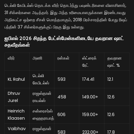
டெல்லி கேபிடல்ஸ் தொடக்க வீரர் தொடர்ந்து பவுண்டரிகளை விளாசினார்,
31 சிக்ஸர்களை அடித்தார். இது அந்த உரிமையாளருக்கான இரண்டாவது
அதிகபட்ச ஒற்றை சீசன் மொத்தமாகும், 2018 பிரச்சாரத்தின் போது ரிஷப்
பந்தின் 37 சிக்ஸர்களுக்குப் பிறகு இது உள்ளது.
ஐபிஎல் 2026 சிறந்த பேட்ஸ்மேன்களிடையே தவறான ஷாட்
சதவீதங்கள்
வீரர்
அணி
ரன்கள்
ஸ்ட்ரைக்
தவறான
ரேட்
ஷாட் %
டெல்லி
KL Rahul
593
174.41
12.1
கேபிடல்ஸ்
Dhruv
ராஜஸ்தான்
458
149.00+
12.6
Jurel
ராயல்ஸ்
Heinrich
சன்ரைசர்ஸ்
606
159.00+
12.6
Klaasen
ஹைதராபாத்
Vaibhav
ராஜஸ்தான்
583
232.00+
17.8