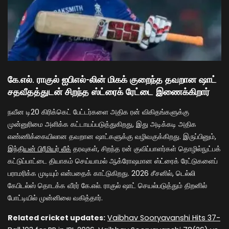
கே.எல். ராகுல் ஐபிஎல்-லின் மிகக் குறைந்த தவறான ஷாட்
சதவீதத்துடன் சிறந்த ஸ்ட்ரைக் ரேட்டை இணைக்கிறார்
நவீன டி20 கிரிக்கெட் பேட்டர்களை அதிக ரன் விகிதங்களுக்கு
முன்னுரிமை அளிக்க கட்டாயப்படுத்துகிறது, இது அடிக்கடி அதிக
எண்ணிக்கையிலான தவறான ஷாட்களுக்கு வழிவகுக்கிறது. இருப்பினும்,
இந்தியன் பிரீமியர் லீக்
தரவுகள், சிறந்த ரன் குவிப்பாளர்கள் தொழில்நுட்பக்
கட்டுப்பாட்டை தியாகம் செய்யாமல் ஆக்ரோஷமான ஸ்ட்ரைக் ரேட்டுகளைப்
பராமரிக்க முடியும் என்பதைக் காட்டுகிறது. 2026 சீசனில், டெல்லி
கேபிடல்ஸ் தொடக்க வீரர் கே.எல். ராகுல் ஷாட் செயல்படுத்தும் திறனில்
போட்டியில் முன்னிலை வகித்தார்.
Related cricket updates:
Vaibhav Sooryavanshi Hits 37-