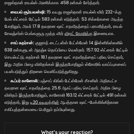
ராஜஸ்தான் ராயல்ஸ் அணிக்காக 458 ரன்கள் சேர்த்தார்.
வைபவ் சூர்யவன்ஷி:
15 வயது ராஜஸ்தான் ராயல்ஸ் வீரர் 232-க்கு
மேல் ஸ்ட்ரைக் ரேட்டில் 583 ரன்கள் எடுத்தார். 53 சிக்ஸர்களை அடித்த
போதிலும், அவர் 17.8 தவறான ஷாட் சதவீதத்தைப் பராமரித்தார், ராயல்
சேலஞ்சர்ஸ் பெங்களூரு மூத்த வீரர்
விராட் கோலிக்கு
இணையாக.
சாய் சுதர்சன்:
குஜராத் டைட்டன்ஸ் பேட்ஸ்மேன் 14 இன்னிங்ஸ்களில்
638 ரன்களுடன் ஆரஞ்சு தொப்பியை வென்றார். 157.92 ஸ்ட்ரைக் ரேட்டில்
செயல்பட்டு, சுதர்சன் 18.1 தவறான ஷாட் சதவீதத்தைப் பதிவு செய்தார்,
இது அதிக பிழை விகிதங்கள் இருந்தபோதிலும் ஸ்கோரிங் வாய்ப்புகளைப்
பயன்படுத்தும் திறனை வெளிப்படுத்துகிறது.
கூப்பர் கானோலி:
பஞ்சாப் கிங்ஸ் பேட்ஸ்மேன் சீசனின் அதிகபட்ச
தவறான ஷாட் சதவீதத்தை 25.6 ஆகப் பதிவு செய்தார். அதிக பிழை
விகிதம் இருந்தபோதிலும், கானோலி 163.12 ஸ்ட்ரைக் ரேட்டில் 491 ரன்கள்
எடுத்தார், இது
டி20 வடிவத்தின்
ஆபத்தான ஷாட்-மேக்கிங்கிற்கான
சகிப்புத்தன்மையை பெரிதும் நம்பியுள்ளது.
What’s your reaction?