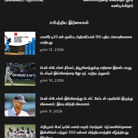
கண்டிக்கிறார்
சமீபத்திய இடுகைகள்
மகளிர் டி20 ரன் குவிப்பு அதிகரிப்பால் 150 புதிய அளவுகோலாக
மாறியது
ஜூன் 12, 2026
பென் ஸ்டோக்ஸ் நீக்கம், நியூசிலாந்துக்கு எதிரான இரண்டாவது
டெஸ்டில் இங்கிலாந்தை ஜோ ரூட் வழிநடத்துவார்
ஜூன் 10, 2026
பென் ஸ்டோக்ஸ் இங்கிலாந்து டெஸ்ட் கேப்டன் பதவியில் இருந்து
விலகலாம்: இரவு விடுதி விவகாரம்
ஜூன் 9, 2026
அறிமுகப் போட்டியில் மனவ் சுதார் அசத்தல்: ஆப்கானிஸ்தானை
இன்னிங்ஸ் மற்றும் 300 ரன்கள் வித்தியாசத்தில் வீழ்த்தியது
இந்தியா