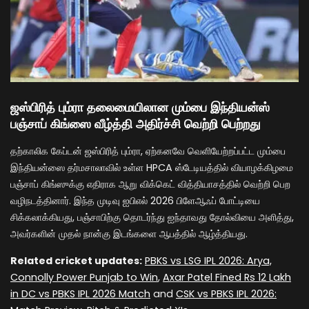
ஜஸ்பிரித் பும்ரா தலைமையிலான மும்பை இந்தியன்ஸ்
பஞ்சாப் கிங்ஸை வீழ்த்தி அதிர்ச்சி வெற்றி பெற்றது
தற்காலிக கேப்டன் ஜஸ்பிரித் பும்ரா, ஏற்கனவே வெளியேற்றப்பட்ட மும்பை
இந்தியன்ஸை தர்மசாலாவில் உள்ள HPCA ஸ்டேடியத்தில் வியாழக்கிழமை
பஞ்சாப் கிங்ஸுக்கு எதிராக ஆறு விக்கெட் வித்தியாசத்தில் வெற்றி பெற
வழிநடத்தினார். இந்த முடிவு ஐபிஎல் 2026 பிளேஆஃப் போட்டியை
சிக்கலாக்கியது, பஞ்சாபிற்கு தொடர்ந்து ஐந்தாவது தோல்வியை அளித்து,
அவர்களின் முதல் நான்கு இடங்களை ஆபத்தில் ஆழ்த்தியது.
Related cricket updates:
PBKS vs LSG IPL 2026: Arya,
Connolly Power Punjab to Win
,
Axar Patel Fined Rs 12 Lakh
in DC vs PBKS IPL 2026 Match
and
CSK vs PBKS IPL 2026: