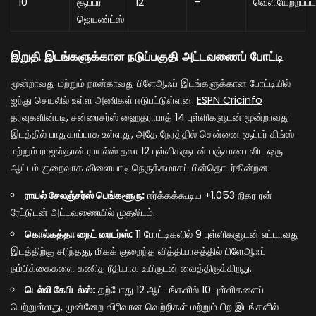
10
சூப்பர்
12
–
வெளியேற்றப்பட
ஜெயண்ட்ஸ்
இறுதி இடங்களுக்கான நடுப்பகுதி அட்டவணைப் போட்டி
மூன்றாவது மற்றும் நான்காவது பிளேஆஃப் இடங்களுக்கான போட்டியில்
ஐந்து செயலில் உள்ள அணிகள் ஈடுபட்டுள்ளன.
ESPN Cricinfo
தரவுகளின்படி, சன்ரைசர்ஸ் ஹைதராபாத் 14 புள்ளிகளுடன் மூன்றாவது
இடத்தில் பாதுகாப்பாக உள்ளது, அதே நேரத்தில் சென்னை சூப்பர் கிங்ஸ்
மற்றும் ராஜஸ்தான் ராயல்ஸ் தலா 12 புள்ளிகளுடன் பஞ்சாபை விட ஒரு
ஆட்டம் குறைவாக விளையாடி நெருக்கமாகப் பின்தொடர்கின்றன.
ராயல் சேலஞ்சர்ஸ் பெங்களூரு:
ஈர்க்கக்கூடிய +1.053 நிகர ரன்
ரேட்டுடன் அட்டவணையில் முதலிடம்.
கொல்கத்தா நைட் ரைடர்ஸ்:
11 போட்டிகளில் 9 புள்ளிகளுடன் எட்டாவது
இடத்திற்கு சரிந்தது, மிகக் குறைந்த வித்தியாசத்தில் பிளேஆஃப்
நம்பிக்கைகளை கணித ரீதியாக உயிருடன் வைத்திருக்கிறது.
டெல்லி கேபிடல்ஸ்:
தற்போது 12 ஆட்டங்களில் 10 புள்ளிகளைப்
பெற்றுள்ளது, முன்னேற விரிவான வெற்றிகள் மற்றும் பிற இடங்களில்