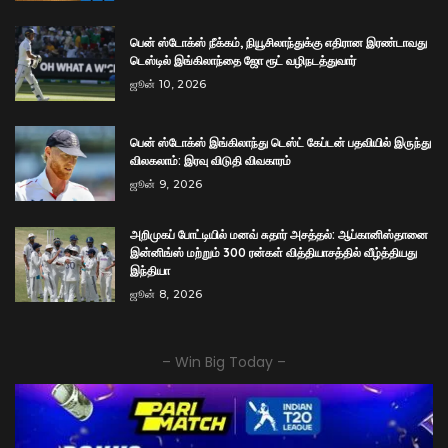
பென் ஸ்டோக்ஸ் நீக்கம், நியூசிலாந்துக்கு எதிரான இரண்டாவது
டெஸ்டில் இங்கிலாந்தை ஜோ ரூட் வழிநடத்துவார்
ஜூன் 10, 2026
பென் ஸ்டோக்ஸ் இங்கிலாந்து டெஸ்ட் கேப்டன் பதவியில் இருந்து
விலகலாம்: இரவு விடுதி விவகாரம்
ஜூன் 9, 2026
அறிமுகப் போட்டியில் மனவ் சுதார் அசத்தல்: ஆப்கானிஸ்தானை
இன்னிங்ஸ் மற்றும் 300 ரன்கள் வித்தியாசத்தில் வீழ்த்தியது
இந்தியா
ஜூன் 8, 2026
– Win Big Today –