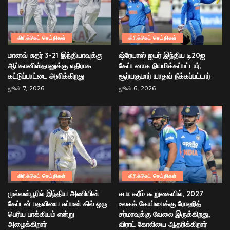
கிரிக்கெட் செய்திகள்
கிரிக்கெட் செய்திகள்
மானவ் சுதர் 3-21 இந்தியாவுக்கு
ஷ்ரேயாஸ் ஐயர் இந்திய டி20ஐ
ஆப்கானிஸ்தானுக்கு எதிராக
கேப்டனாக நியமிக்கப்பட்டார்,
கட்டுப்பாட்டை அளிக்கிறது
சூர்யகுமார் யாதவ் நீக்கப்பட்டார்
ஜூன் 7, 2026
ஜூன் 6, 2026
கிரிக்கெட் செய்திகள்
கிரிக்கெட் செய்திகள்
முல்லன்பூரில் இந்திய அணியின்
சபா கரீம் கூறுகையில், 2027
கேப்டன் பதவியை சுப்மன் கில் ஒரு
உலகக் கோப்பைக்கு ரோஹித்
பெரிய பாக்கியம் என்று
சர்மாவுக்கு வேலை இருக்கிறது,
அழைக்கிறார்
விராட் கோலியை ஆதரிக்கிறார்