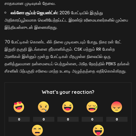
சாதகமான முடிவுகள் தேவை.
லக்னோ சூப்பர் ஜெயண்ட்ஸ்:
2026 போட்டியில் இருந்து
அதிகாரப்பூர்வமாக வெளியேற்றப்பட்ட இரண்டு உரிமையாளர்களில் மும்பை
இந்தியன்ஸுடன் இணைகிறது.
70 போட்டிகள் கொண்ட லீக் நிலை முடிவடையும் போது, நிகர ரன் ரேட்
இறுதி தகுதி இடங்களை தீர்மானிக்கும். CSK மற்றும் RR போன்ற
அணிகள் இன்னும் மூன்று போட்டிகள் மீதமுள்ள நிலையில் ஒரு
தனித்துவமான நன்மையைப் பெற்றுள்ளன, அதே நேரத்தில் PBKS தங்கள்
சீசனின் பிற்பகுதி சரிவை மாற்ற உடனடி அழுத்தத்தை எதிர்கொள்கிறது.
What’s your reaction?
0
0
0
0
0