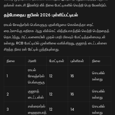
தங்கள் கடைசி இரண்டு லீக் நிலை போட்டிகளில் வெற்றி பெற வேண்டும்.
தற்போதைய ஐபிஎல் 2026 புள்ளிப்பட்டியல்
ராயல் சேலஞ்சர்ஸ் பெங்களூரு புதன்கிழமை கொல்கத்தா நைட்
ரைடர்ஸுக்கு எதிராக ஆறு விக்கெட் வித்தியாசத்தில் வெற்றி பெற்றதைத்
தொடர்ந்து, அட்டவணையின் முதல் பாதி மிகவும் போட்டித்தன்மையுடன்
உள்ளது. RCB போட்டியில் முன்னிலை வகிக்கிறது, குஜராத் டைட்டன்ஸை
சிறந்த நிகர ரன் ரேட்டில் முந்தியுள்ளது.
நிலை
அணி
போட்டிகள்
புள்ளிகள்
நிலை
ராயல்
செயலில்
1
சேலஞ்சர்ஸ்
12
16
உள்ளது
பெங்களூரு
குஜராத்
செயலில்
2
12
16
டைட்டன்ஸ்
உள்ளது
சன்ரைசர்ஸ்
செயலில்
3
12
14
ஹைதராபாத்
உள்ளது