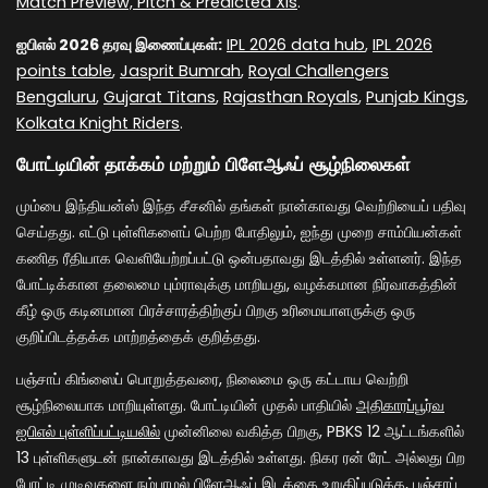
Match Preview, Pitch & Predicted XIs
.
ஐபிஎல் 2026 தரவு இணைப்புகள்:
IPL 2026 data hub
,
IPL 2026
points table
,
Jasprit Bumrah
,
Royal Challengers
Bengaluru
,
Gujarat Titans
,
Rajasthan Royals
,
Punjab Kings
,
Kolkata Knight Riders
.
போட்டியின் தாக்கம் மற்றும் பிளேஆஃப் சூழ்நிலைகள்
மும்பை இந்தியன்ஸ் இந்த சீசனில் தங்கள் நான்காவது வெற்றியைப் பதிவு
செய்தது. எட்டு புள்ளிகளைப் பெற்ற போதிலும், ஐந்து முறை சாம்பியன்கள்
கணித ரீதியாக வெளியேற்றப்பட்டு ஒன்பதாவது இடத்தில் உள்ளனர். இந்த
போட்டிக்கான தலைமை பும்ராவுக்கு மாறியது, வழக்கமான நிர்வாகத்தின்
கீழ் ஒரு கடினமான பிரச்சாரத்திற்குப் பிறகு உரிமையாளருக்கு ஒரு
குறிப்பிடத்தக்க மாற்றத்தைக் குறித்தது.
பஞ்சாப் கிங்ஸைப் பொறுத்தவரை, நிலைமை ஒரு கட்டாய வெற்றி
சூழ்நிலையாக மாறியுள்ளது. போட்டியின் முதல் பாதியில்
அதிகாரப்பூர்வ
ஐபிஎல் புள்ளிப்பட்டியலில்
முன்னிலை வகித்த பிறகு, PBKS 12 ஆட்டங்களில்
13 புள்ளிகளுடன் நான்காவது இடத்தில் உள்ளது. நிகர ரன் ரேட் அல்லது பிற
போட்டி முடிவுகளை நம்பாமல் பிளேஆஃப் இடத்தை உறுதிப்படுத்த, பஞ்சாப்