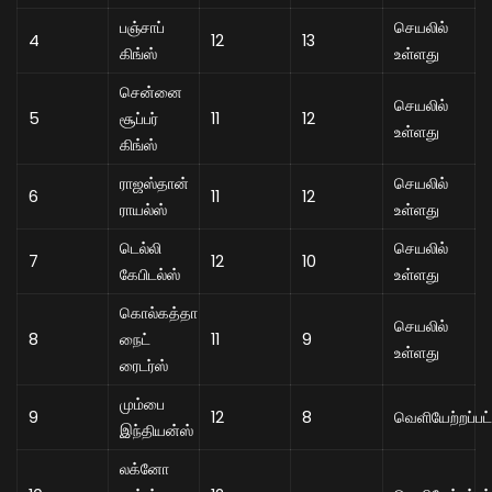
பஞ்சாப்
செயலில்
4
12
13
கிங்ஸ்
உள்ளது
சென்னை
செயலில்
5
சூப்பர்
11
12
உள்ளது
கிங்ஸ்
ராஜஸ்தான்
செயலில்
6
11
12
ராயல்ஸ்
உள்ளது
டெல்லி
செயலில்
7
12
10
கேபிடல்ஸ்
உள்ளது
கொல்கத்தா
செயலில்
8
நைட்
11
9
உள்ளது
ரைடர்ஸ்
மும்பை
9
12
8
வெளியேற்றப்பட
இந்தியன்ஸ்
லக்னோ