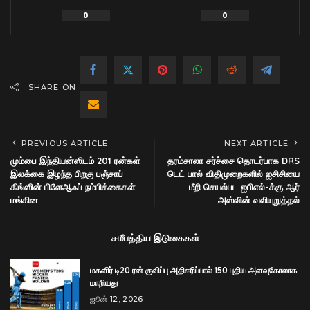
0
0
SHARE ON
PREVIOUS ARTICLE
NEXT ARTICLE
மும்பை இந்தியன்ஸிடம் 201 ரன்கள்
தரம்சாலா சர்ச்சை தொடர்பாக DRS
இலக்கை இழந்த பிறகு பஞ்சாப்
டெட் பால் விதிமுறைகளில் ஐசிசியை
கிங்ஸின் பிளேஆஃப் நம்பிக்கைகள்
மீறி செயல்பட ஐபிஎல்-க்கு ஆர்
மங்கின
அஸ்வின் வலியுறுத்தல்
சமீபத்திய இடுகைகள்
மகளிர் டி20 ரன் குவிப்பு அதிகரிப்பால் 150 புதிய அளவுகோலாக
மாறியது
ஜூன் 12, 2026