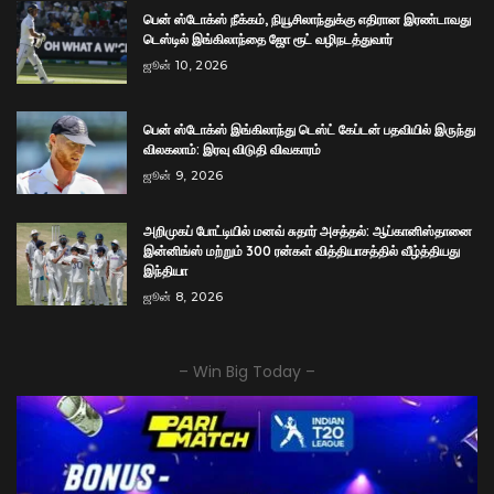
பென் ஸ்டோக்ஸ் நீக்கம், நியூசிலாந்துக்கு எதிரான இரண்டாவது
டெஸ்டில் இங்கிலாந்தை ஜோ ரூட் வழிநடத்துவார்
ஜூன் 10, 2026
பென் ஸ்டோக்ஸ் இங்கிலாந்து டெஸ்ட் கேப்டன் பதவியில் இருந்து
விலகலாம்: இரவு விடுதி விவகாரம்
ஜூன் 9, 2026
அறிமுகப் போட்டியில் மனவ் சுதார் அசத்தல்: ஆப்கானிஸ்தானை
இன்னிங்ஸ் மற்றும் 300 ரன்கள் வித்தியாசத்தில் வீழ்த்தியது
இந்தியா
ஜூன் 8, 2026
– Win Big Today –