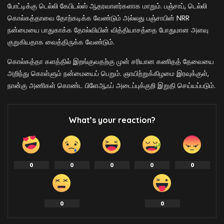
போட்டிக்கு டெல்லி கேபிடல்ஸ் ஆதரவாளர்களாக மாறும். பஞ்சாப், டெல்லி
கொல்கத்தாவை தோற்கடிக்க வேண்டும் அல்லது பஞ்சாபின் NRR
நன்மையை பாதுகாக்க தோல்வியின் வித்தியாசத்தை போதுமான அளவு
குறுகியதாக வைத்திருக்க வேண்டும்.
கொல்கத்தா களத்தில் இறங்குவதற்கு முன் சரியான கணிதத் தேவையை
அறிந்து கொள்ளும் நன்மையைப் பெறும். ஞாயிற்றுக்கிழமை இரவுக்குள்,
நான்கு அணிகள் கொண்ட பிளேஆஃப் அடைப்புக்குறி இறுதி செய்யப்படும்.
What’s your reaction?
0
0
0
0
0
0
0