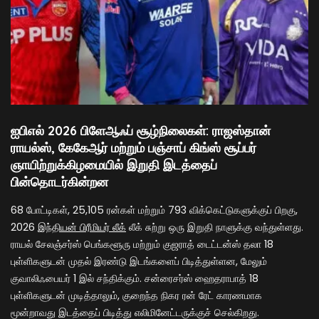
ஐபிஎல் 2026 பிளேஆஃப் சூழ்நிலைகள்: ராஜஸ்தான்
ராயல்ஸ், கேகேஆர் மற்றும் பஞ்சாப் கிங்ஸ் சூப்பர்
ஞாயிற்றுக்கிழமையில் இறுதி இடத்தைப்
பின்தொடர்கின்றன
68 போட்டிகள், 25,105 ரன்கள் மற்றும் 793 விக்கெட்டுகளுக்குப் பிறகு,
2026
இந்தியன் பிரீமியர் லீக்
லீக் சுற்று ஒரு இறுதி நாளுக்கு வந்துள்ளது.
ராயல் சேலஞ்சர்ஸ் பெங்களூரு மற்றும் குஜராத் டைட்டன்ஸ் தலா 18
புள்ளிகளுடன் முதல் இரண்டு இடங்களைப் பிடித்துள்ளன, மேலும்
குவாலிஃபையர் 1 இல் சந்திக்கும். சன்ரைசர்ஸ் ஹைதராபாத் 18
புள்ளிகளுடன் முடித்தாலும், குறைந்த நிகர ரன் ரேட் காரணமாக
மூன்றாவது இடத்தைப் பிடித்து எலிமினேட்டருக்குச் செல்கிறது.