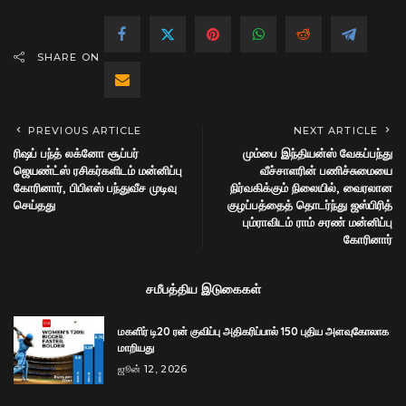
SHARE ON
PREVIOUS ARTICLE
NEXT ARTICLE
ரிஷப் பந்த் லக்னோ சூப்பர்
மும்பை இந்தியன்ஸ் வேகப்பந்து
ஜெயண்ட்ஸ் ரசிகர்களிடம் மன்னிப்பு
வீச்சாளரின் பணிச்சுமையை
கோரினார், பிபிஎஸ் பந்துவீச முடிவு
நிர்வகிக்கும் நிலையில், வைரலான
செய்தது
குழப்பத்தைத் தொடர்ந்து ஜஸ்பிரித்
பும்ராவிடம் ராம் சரண் மன்னிப்பு
கோரினார்
சமீபத்திய இடுகைகள்
மகளிர் டி20 ரன் குவிப்பு அதிகரிப்பால் 150 புதிய அளவுகோலாக
மாறியது
ஜூன் 12, 2026