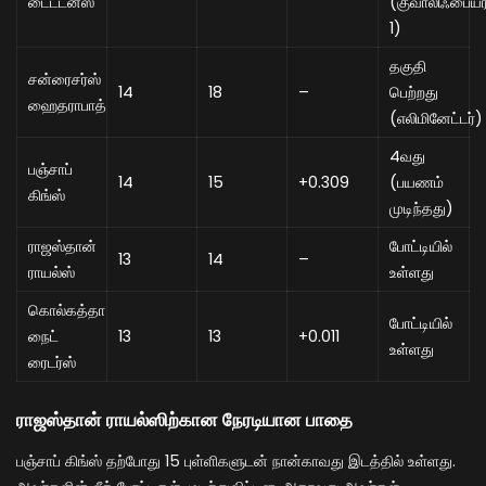
டைட்டன்ஸ்
(குவாலிஃபையர
1)
தகுதி
சன்ரைசர்ஸ்
14
18
–
பெற்றது
ஹைதராபாத்
(எலிமினேட்டர்)
4வது
பஞ்சாப்
14
15
+0.309
(பயணம்
கிங்ஸ்
முடிந்தது)
ராஜஸ்தான்
போட்டியில்
13
14
–
ராயல்ஸ்
உள்ளது
கொல்கத்தா
போட்டியில்
நைட்
13
13
+0.011
உள்ளது
ரைடர்ஸ்
ராஜஸ்தான் ராயல்ஸிற்கான நேரடியான பாதை
பஞ்சாப் கிங்ஸ் தற்போது 15 புள்ளிகளுடன் நான்காவது இடத்தில் உள்ளது.