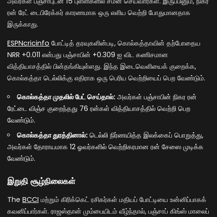
அவர்கள் பஞ்சாபுடன் 15 புள்ளிகளில் சமன் செய்வார்கள். இருப்பினும், நிகர
ரன் ரேட் டைபிரேக்கர் காரணமாக ஒரு எளிய வெற்றி போதுமானதாக
இருக்காது.
ESPNcricinfo
போட்டித் தரவுகளின்படி, கொல்கத்தாவின் தற்போதைய
NRR +0.011 என்பது பஞ்சாபின் +0.309 ஐ விட கணிசமான
வித்தியாசத்தில் பின்தங்கியுள்ளது. இந்த இடைவெளியைக் குறைக்க,
கொல்கத்தா டெல்லிக்கு எதிராக ஒரு பெரிய வெற்றியைப் பெற வேண்டும்.
கொல்கத்தா முதலில் பேட் செய்தால்:
அவர்கள் பஞ்சாபின் நிகர ரன்
ரேட்டை விஞ்ச குறைந்தது 76 ரன்கள் வித்தியாசத்தில் வெற்றி பெற
வேண்டும்.
கொல்கத்தா துரத்தினால்:
டெல்லி நிர்ணயித்த இலக்கைப் பொறுத்து,
அவர்கள் தோராயமாக 12 ஓவர்களில் வெற்றிகரமான ரன் சேஸை முடிக்க
வேண்டும்.
இறுதி சூழ்நிலைகள்
The
BCCI
மற்றும் கிரிக்கெட் ரசிகர்கள் மதியப் போட்டியை உன்னிப்பாகக்
கவனிப்பார்கள். ராஜஸ்தான் மும்பையிடம் வீழ்ந்தால், பஞ்சாப் கிங்ஸ் மாலைப்