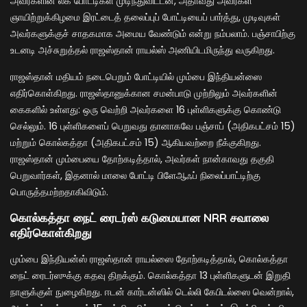
அவர்களின் லீக் போட்டிகள் முடிந்துவிட்டன, அதாவது அவர்கள்
ஞாயிற்றுக்கிழமை இரட்டைத் தலைப்புப் போட்டியைப் பார்த்து, முடிவுகள்
அவர்களுக்குச் சாதகமாக அமைய வேண்டும் என்று நம்பலாம். பஞ்சாபிற்கு
உடனடி அச்சுறுத்தல் ராஜஸ்தான் ராயல்ஸ் அணியிடமிருந்து வருகிறது.
ராஜஸ்தான் மதியம் நடைபெறும் போட்டியில் மும்பை இந்தியன்ஸை
எதிர்கொள்கிறது. ராஜஸ்தானுக்கான சமன்பாடு முற்றிலும் அவர்களின்
கைகளில் உள்ளது: ஒரு வெற்றி அவர்களை 16 புள்ளிகளுக்கு கொண்டு
செல்லும். 16 புள்ளிகளைப் பெறுவது தானாகவே பஞ்சாப் (அதிகபட்சம் 15)
மற்றும் கொல்கத்தா (அதிகபட்சம் 15) ஆகியவற்றை நீக்குகிறது.
ராஜஸ்தான் மும்பையை தோற்கடித்தால், அவர்கள் நான்காவது தகுதி
பெறுவார்கள், இதனால் மாலை போட்டி பிளேஆஃப் நிலைப்பாட்டிற்கு
பொருத்தமற்றதாகிவிடும்.
கொல்கத்தா நைட் ரைடர்ஸ் கடுமையான NRR சவாலை
எதிர்கொள்கிறது
மும்பை இந்தியன்ஸ் ராஜஸ்தான் ராயல்ஸை தோற்கடித்தால், கொல்கத்தா
நைட் ரைடர்ஸுக்கு கதவு திறக்கும். கொல்கத்தா 13 புள்ளிகளுடன் இறுதி
நாளுக்குள் நுழைகிறது. ஈடன் கார்டன்ஸில் டெல்லி கேபிடல்ஸை வென்றால்,