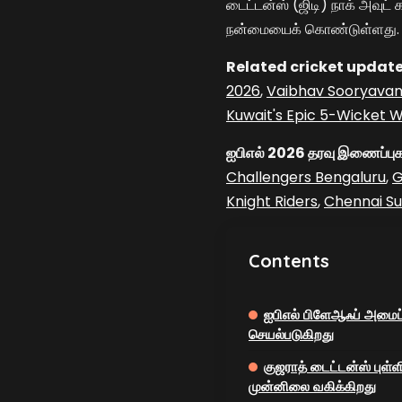
டைட்டன்ஸ் (ஜிடி) நாக் அவுட் க
நன்மையைக் கொண்டுள்ளது.
Related cricket update
2026
,
Vaibhav Sooryavans
Kuwait's Epic 5-Wicket W
ஐபிஎல் 2026 தரவு இணைப்புக
Challengers Bengaluru
,
G
Knight Riders
,
Chennai Su
Contents
ஐபிஎல் பிளேஆஃப் அமைப்
செயல்படுகிறது
குஜராத் டைட்டன்ஸ் புள்
முன்னிலை வகிக்கிறது