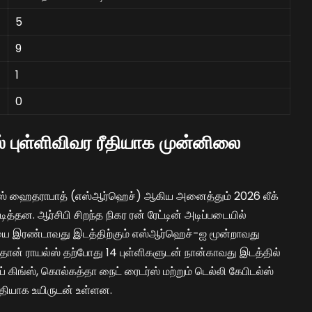
5
9
1
0
் புள்ளிவிவர ரீதியாக முன்னிலை
ைசர்ஸ் ஹைதராபாத் (எஸ்ஆர்ஹெச்) ஆகிய அனைத்தும் 2026 லீக்
ித்தன. ஆர்சிபி சிறந்த நிகர ரன் ரேட்டின் அடிப்படையில்
டியை இரண்டாவது இடத்திற்கும் எஸ்ஆர்ஹெச்-ஐ மூன்றாவது
்தான் ராயல்ஸ் தற்போது 14 புள்ளிகளுடன் நான்காவது இடத்தில்
் கிங்ஸ், கொல்கத்தா நைட் ரைடர்ஸ் மற்றும் டெல்லி கேபிடல்ஸ்
தியாக உயிருடன் உள்ளன.