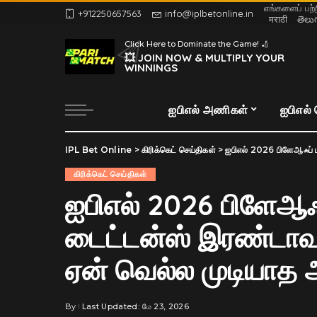
எங்களைப் பற்
+912250657563
info@iplbetonline.in
मराठी
తెలు
Click Here to Dominate the Game! 🏏
💥 JOIN NOW & MULTIPLY YOUR
WINNINGS
ஐபிஎல் அணிகள்
ஐபிஎல்
IPL Bet Online
>
கிரிக்கெட் செய்திகள்
>
ஐபிஎல் 2026 பிளேஆஃப் பகுப்பா
கிரிக்கெட் செய்திகள்
ஐபிஎல் 2026 பிளேஆஃப்
டைட்டன்ஸ் இரண்டாவது
ஏன் வெல்ல முடியாத
By
Last Updated: மே 23, 2026
Posted