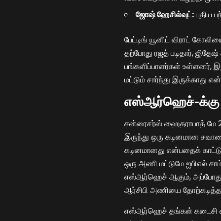
ஜோஷ் ஹேசில்வுட்:
புதிய பந
பேட்டிங் யூனிட் விராட் கோலி
தற்போது ரஜத் படிதார், ஜிதேஷ்
பங்களிப்பாளர்கள் உள்ளனர், 
மட்டும் சார்ந்து இருக்காது எ
எஸ்ஆர்ஹெச்-க்கு
சன்ரைசர்ஸ் ஹைதராபாத் மே 27
இருந்து ஒரு கடினமான சவால
கடினமானது என்பதைக் காட்டு
ஒரு அணி மட்டுமே ஐபிஎல் சா
எஸ்ஆர்ஹெச் ஆகும், அப்போது 
ஆர்சிபி அணியை தோற்கடித்த
எஸ்ஆர்ஹெச் தங்கள் கடைசி 