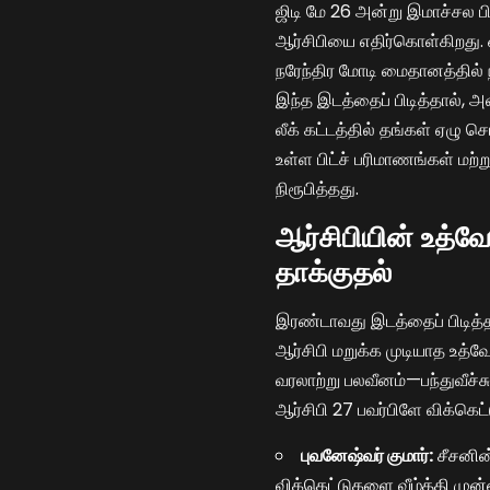
ஜிடி மே 26 அன்று இமாச்சல பி
ஆர்சிபியை எதிர்கொள்கிறது.
நரேந்திர மோடி மைதானத்தில் ந
இந்த இடத்தைப் பிடித்தால், 
லீக் கட்டத்தில் தங்கள் ஏழு 
உள்ள பிட்ச் பரிமாணங்கள் மற
நிரூபித்தது.
ஆர்சிபியின் உத்வேக
தாக்குதல்
இரண்டாவது இடத்தைப் பிடித்
ஆர்சிபி மறுக்க முடியாத உத்
வரலாற்று பலவீனம்—பந்துவீச்
ஆர்சிபி 27 பவர்பிளே விக்கெட
புவனேஷ்வர் குமார்:
சீசனின்
விக்கெட்டுகளை வீழ்த்தி முன்