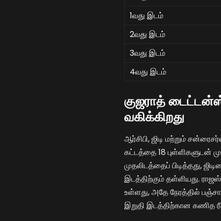
1வது இடம்
2வது இடம்
3வது இடம்
4வது இடம்
குஜராத் டைட்டன்ஸ
வகிக்கிறது
ஆர்சிபி, ஜிடி மற்றும் சன்ர
கட்டத்தை 18 புள்ளிகளுடன் முட
முதலிடத்தைப் பிடித்தது, ஜி
இடத்திற்கும் தள்ளியது. ராஜஸ
உள்ளது, அதே நேரத்தில் பஞ்சாப
இறுதி இடத்திற்கான கணித ரீ