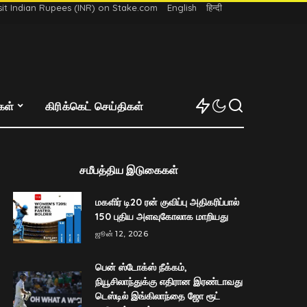
t Indian Rupees (INR) on Stake.com
English
हिन्दी
்கள்
கிரிக்கெட் செய்திகள்
சமீபத்திய இடுகைகள்
மகளிர் டி20 ரன் குவிப்பு அதிகரிப்பால்
150 புதிய அளவுகோலாக மாறியது
ஜூன் 12, 2026
பென் ஸ்டோக்ஸ் நீக்கம்,
நியூசிலாந்துக்கு எதிரான இரண்டாவது
டெஸ்டில் இங்கிலாந்தை ஜோ ரூட்