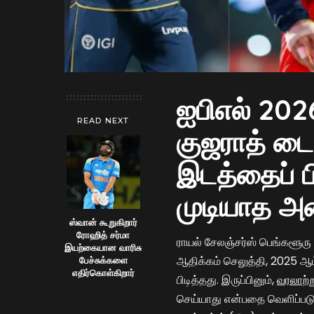
ஐபிஎல் 2026
READ NEXT
குஜராத் ட
இடத்தைப் பி
முடியாத அ
ஸ்வான் கூறுகிறார்
ரோஹித் சர்மா
ராயல் சேலஞ்சர்ஸ் பெங்களூரு
இயற்கையான வாரிசு
ஆதிக்கம் செலுத்தி, 2025 ஆம்
பேச்சுக்களை
எதிர்கொள்கிறார்
பிடித்தது. இருப்பினும்,
வரலாற்ற
செய்யாது என்பதை வெளிப்படுத