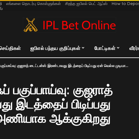
றி
எங்களை தொடர்பு கொள்ளுங்கள்
சிறந்த ஐபிஎல் பெட் ஆப்ஸ்
How to Deposi
గు
 செய்திகள்
ஐபிஎல் பந்தய குறிப்புகள்
போட்டிகள்
வீரர
ய்வு: குஜராத் டைட்டன்ஸ் இரண்டாவது இடத்தைப் பிடிப்பது ஏன் வெல்ல முடியாத அணியாக ஆக்குகிறது
 பகுப்பாய்வு: குஜராத்
 இடத்தைப் பிடிப்பது
 அணியாக ஆக்குகிறது