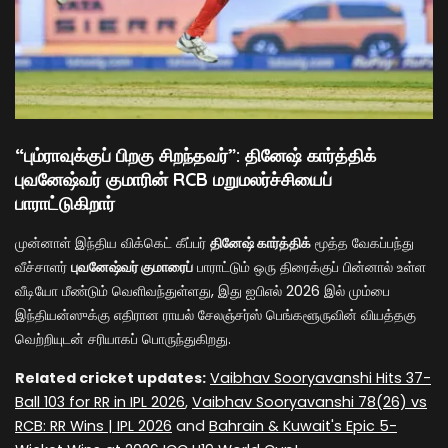
“பும்ராவுக்குப் பிறகு சிறந்தவர்”: தினேஷ் கார்த்திக்
புவனேஷ்வர் குமாரின் RCB மறுமலர்ச்சியைப்
பாராட்டுகிறார்
முன்னாள் இந்திய விக்கெட் கீப்பர்
தினேஷ் கார்த்திக்
மூத்த வேகப்பந்து
வீச்சாளர்
புவனேஷ்வர் குமாரைப்
பாராட்டும் ஒரு திரைக்குப் பின்னால் உள்ள
வீடியோ மீண்டும் வெளிவந்துள்ளது, இது ஐபிஎல் 2026 இல் மும்பை
இந்தியன்ஸுக்கு எதிரான ராயல் சேலஞ்சர்ஸ் பெங்களூருவின் வியத்தகு
வெற்றியுடன் சரியாகப் பொருந்துகிறது.
Related cricket updates:
Vaibhav Sooryavanshi Hits 37-
Ball 103 for RR in IPL 2026
,
Vaibhav Sooryavanshi 78(26) vs
RCB: RR Wins | IPL 2026
and
Bahrain & Kuwait's Epic 5-