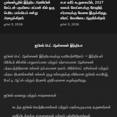
முல்லன்பூரில் இந்திய அணியின்
சபா கரீம் கூறுகையில், 2027
கேப்டன் பதவியை சுப்மன் கில் ஒரு
உலகக் கோப்பைக்கு ரோஹித்
பெரிய பாக்கியம் என்று
சர்மாவுக்கு வேலை இருக்கிறது,
அழைக்கிறார்
விராட் கோலியை ஆதரிக்கிறார்
ஜூன் 5, 2026
ஜூன் 5, 2026
ஐபிஎல் பெட் ஆன்லைன் இந்தியா
ஐபிஎல் பெட் ஆன்லைன் இந்தியாவுக்கு வரவேற்கிறோம் — இந்தியன்
பிரீமியர் லீக்கில் பாதுகாப்பான மற்றும் உற்சாகமான ஆன்லைன்
பந்தயத்திற்கான உங்கள் நம்பகமான தளம். கிரிக்கெட் ரசிகர்கள் மற்றும்
பந்தய நிபுணர்களின் எங்கள் குழு உங்களுக்கு விரிவான ஐபிஎல் கவரேஜ்,
போட்டி ஆட்ஸ் மற்றும் நிபுணர் குறிப்புகளை வழங்குகிறது.
ஐபிஎல் வரலாறு மற்றும் சாதனைகள்
கடந்த ஐபிஎல் வெற்றியாளர்கள் மற்றும் மறக்கமுடியாத தருணங்கள்
குறிப்பிடத்தக்க சாதனைகள் மற்றும் புள்ளிவிவரங்கள்