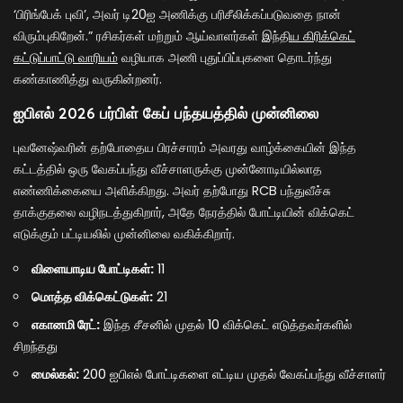
‘பிரிங்பேக் புவி’, அவர் டி20ஐ அணிக்கு பரிசீலிக்கப்படுவதை நான்
விரும்புகிறேன்.” ரசிகர்கள் மற்றும் ஆய்வாளர்கள்
இந்திய கிரிக்கெட்
கட்டுப்பாட்டு வாரியம்
வழியாக அணி புதுப்பிப்புகளை தொடர்ந்து
கண்காணித்து வருகின்றனர்.
ஐபிஎல் 2026 பர்பிள் கேப் பந்தயத்தில் முன்னிலை
புவனேஷ்வரின் தற்போதைய பிரச்சாரம் அவரது வாழ்க்கையின் இந்த
கட்டத்தில் ஒரு வேகப்பந்து வீச்சாளருக்கு முன்னோடியில்லாத
எண்ணிக்கையை அளிக்கிறது. அவர் தற்போது RCB பந்துவீச்சு
தாக்குதலை வழிநடத்துகிறார், அதே நேரத்தில் போட்டியின் விக்கெட்
எடுக்கும் பட்டியலில் முன்னிலை வகிக்கிறார்.
விளையாடிய போட்டிகள்:
11
மொத்த விக்கெட்டுகள்:
21
எகானமி ரேட்:
இந்த சீசனில் முதல் 10 விக்கெட் எடுத்தவர்களில்
சிறந்தது
மைல்கல்:
200 ஐபிஎல் போட்டிகளை எட்டிய முதல் வேகப்பந்து வீச்சாளர்