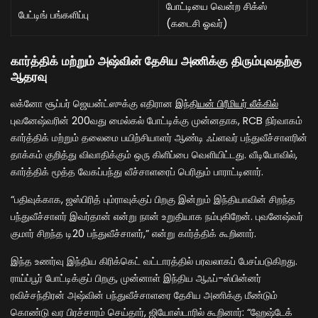
போட்டியை வென்ற சிக்ஸ்
பேட்டிங் பங்களிப்பு
(கடைசி ஓவர்)
கார்த்திக் மற்றும் அஷ்வின் தேசிய அணிக்கு திரும்புவதற்கு
ஆதரவு
லக்னோ சூப்பர் ஜெயன்ட்ஸுக்கு எதிரான
இந்தியன் பிரீமியர் லீக்கில்
புவனேஷ்வரின் 200வது மைல்கல் போட்டிக்கு முன்னதாக, RCB நிர்வாகம்
கார்த்திக் மற்றும் தலைமை பயிற்சியாளர் ஆண்டி ஃப்ளவர் பந்துவீச்சாளரின்
தாக்கம் குறித்து விவாதிக்கும் ஒரு கிளிப்பை வெளியிட்டது. வீடியோவில்,
கார்த்திக் மூத்த வேகப்பந்து வீச்சாளரைப் பெரிதும் பாராட்டினார்.
“பதிவுக்காக, ஜஸ்பிரித் பும்ராவுக்குப் பிறகு இன்றும் இந்தியாவின் சிறந்த
பந்துவீச்சாளர் இவர்தான் என்று நான் உறுதியாக நம்புகிறேன். புவனேஷ்வர்
குமார் சிறந்த டி20 பந்துவீச்சாளர்,” என்று கார்த்திக் கூறினார்.
இந்த உணர்வு இந்திய கிரிக்கெட் வட்டாரத்தில் பரவலாகப் பேசப்படுகிறது.
ராய்ப்பூர் போட்டிக்குப் பிறகு, முன்னாள் இந்திய ஆஃப்-ஸ்பின்னர்
ரவிச்சந்திரன் அஷ்வின் பந்துவீச்சாளரை தேசிய அணிக்கு மீண்டும்
கொண்டு வர பிரச்சாரம் செய்தார், ஜியோஸ்டாரில் கூறினார்: “ஹேஷ்டேக்