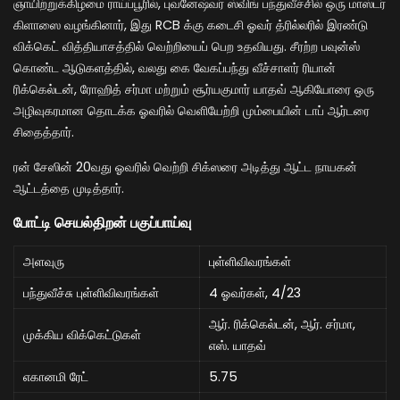
ஞாயிற்றுக்கிழமை ராய்ப்பூரில், புவனேஷ்வர் ஸ்விங் பந்துவீச்சில் ஒரு மாஸ்டர்
கிளாஸை வழங்கினார், இது RCB க்கு கடைசி ஓவர் த்ரில்லரில் இரண்டு
விக்கெட் வித்தியாசத்தில் வெற்றியைப் பெற உதவியது. சீரற்ற பவுன்ஸ்
கொண்ட ஆடுகளத்தில், வலது கை வேகப்பந்து வீச்சாளர் ரியான்
ரிக்கெல்டன், ரோஹித் சர்மா மற்றும் சூர்யகுமார் யாதவ் ஆகியோரை ஒரு
அழிவுகரமான தொடக்க ஓவரில் வெளியேற்றி மும்பையின் டாப் ஆர்டரை
சிதைத்தார்.
ரன் சேஸின் 20வது ஓவரில் வெற்றி சிக்ஸரை அடித்து ஆட்ட நாயகன்
ஆட்டத்தை முடித்தார்.
போட்டி செயல்திறன் பகுப்பாய்வு
அளவுரு
புள்ளிவிவரங்கள்
பந்துவீச்சு புள்ளிவிவரங்கள்
4 ஓவர்கள், 4/23
ஆர். ரிக்கெல்டன், ஆர். சர்மா,
முக்கிய விக்கெட்டுகள்
எஸ். யாதவ்
எகானமி ரேட்
5.75