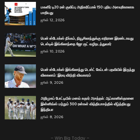
மகளிர் டி20 ரன் குவிப்பு அதிகரிப்பால் 150 புதிய அளவுகோலாக
மாறியது
ஜூன் 12, 2026
பென் ஸ்டோக்ஸ் நீக்கம், நியூசிலாந்துக்கு எதிரான இரண்டாவது
டெஸ்டில் இங்கிலாந்தை ஜோ ரூட் வழிநடத்துவார்
ஜூன் 10, 2026
பென் ஸ்டோக்ஸ் இங்கிலாந்து டெஸ்ட் கேப்டன் பதவியில் இருந்து
விலகலாம்: இரவு விடுதி விவகாரம்
ஜூன் 9, 2026
அறிமுகப் போட்டியில் மனவ் சுதார் அசத்தல்: ஆப்கானிஸ்தானை
இன்னிங்ஸ் மற்றும் 300 ரன்கள் வித்தியாசத்தில் வீழ்த்தியது
இந்தியா
ஜூன் 8, 2026
– Win Big Today –