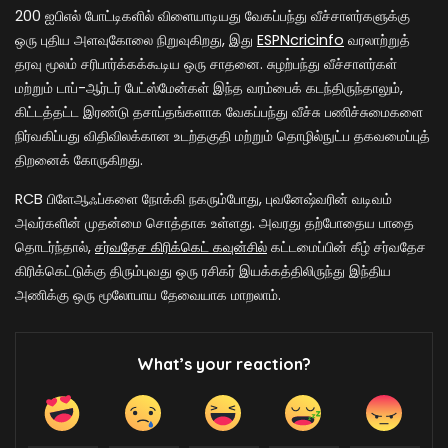
200 ஐபிஎல் போட்டிகளில் விளையாடியது வேகப்பந்து வீச்சாளர்களுக்கு
ஒரு புதிய அளவுகோலை நிறுவுகிறது, இது
ESPNcricinfo
வரலாற்றுத்
தரவு மூலம் சரிபார்க்கக்கூடிய ஒரு சாதனை. சுழற்பந்து வீச்சாளர்கள்
மற்றும் டாப்-ஆர்டர் பேட்ஸ்மேன்கள் இந்த வரம்பைக் கடந்திருந்தாலும்,
கிட்டத்தட்ட இரண்டு தசாப்தங்களாக வேகப்பந்து வீச்சு பணிச்சுமைகளை
நிர்வகிப்பது விதிவிலக்கான உடற்தகுதி மற்றும் தொழில்நுட்ப தகவமைப்புத்
திறனைக் கோருகிறது.
RCB பிளேஆஃப்களை நோக்கி நகரும்போது, புவனேஷ்வரின் வடிவம்
அவர்களின் முதன்மை சொத்தாக உள்ளது. அவரது தற்போதைய பாதை
தொடர்ந்தால்,
சர்வதேச கிரிக்கெட் கவுன்சில்
கட்டமைப்பின் கீழ் சர்வதேச
கிரிக்கெட்டுக்கு திரும்புவது ஒரு ரசிகர் இயக்கத்திலிருந்து இந்திய
அணிக்கு ஒரு மூலோபாய தேவையாக மாறலாம்.
What’s your reaction?