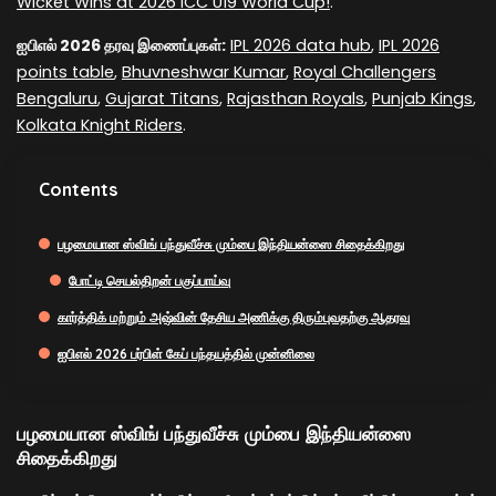
Wicket Wins at 2026 ICC U19 World Cup!
.
ஐபிஎல் 2026 தரவு இணைப்புகள்:
IPL 2026 data hub
,
IPL 2026
points table
,
Bhuvneshwar Kumar
,
Royal Challengers
Bengaluru
,
Gujarat Titans
,
Rajasthan Royals
,
Punjab Kings
,
Kolkata Knight Riders
.
Contents
பழமையான ஸ்விங் பந்துவீச்சு மும்பை இந்தியன்ஸை சிதைக்கிறது
போட்டி செயல்திறன் பகுப்பாய்வு
கார்த்திக் மற்றும் அஷ்வின் தேசிய அணிக்கு திரும்புவதற்கு ஆதரவு
ஐபிஎல் 2026 பர்பிள் கேப் பந்தயத்தில் முன்னிலை
பழமையான ஸ்விங் பந்துவீச்சு மும்பை இந்தியன்ஸை
சிதைக்கிறது