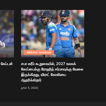
கிரிக்கெட் செய்திகள்
 கேப்டன்
சபா கரீம் கூறுகையில், 2027 உலகக்
கோப்பைக்கு ரோஹித் சர்மாவுக்கு வேலை
இருக்கிறது, விராட் கோலியை
ஆதரிக்கிறார்
ஜூன் 5, 2026