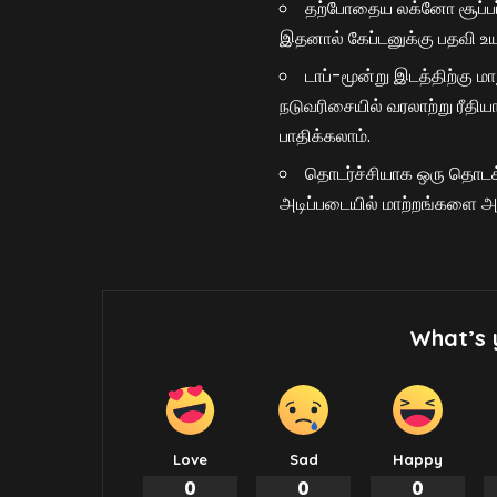
தற்போதைய லக்னோ சூப்பர்
இதனால் கேப்டனுக்கு பதவி உ
டாப்-மூன்று இடத்திற்கு 
நடுவரிசையில் வரலாற்று ரீதி
பாதிக்கலாம்.
தொடர்ச்சியாக ஒரு தொடக்க
அடிப்படையில் மாற்றங்களை அ
What’s 
Love
Sad
Happy
0
0
0