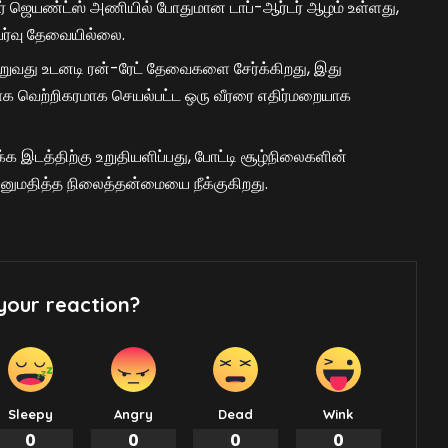
 ஜெயண்ட்ஸ் அணியில் போதுமான டாப்-ஆர்டர் ஆழம் உள்ளது,
யர்வு தேவையில்லை.
மாறுவது உடனடி ரன்-ரேட் தேவைகளை சேர்க்கிறது, இது
யாக வெற்றிகரமாக செயல்பட்ட ஒரு வீரரை எதிர்மறையாக
 இடத்திற்கு உறுதியளிப்பது, போட்டி சூழ்நிலைகளின்
னுமதித்த நிலைத்தன்மையை நீக்குகிறது.
your reaction?
Sleepy
Angry
Dead
Wink
0
0
0
0