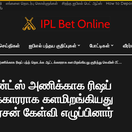
றி
எங்களை தொடர்பு கொள்ளுங்கள்
சிறந்த ஐபிஎல் பெட் ஆப்ஸ்
How to Deposi
గు
 செய்திகள்
ஐபிஎல் பந்தய குறிப்புகள்
போட்டிகள்
வீரர
 ரிஷப் பந்த் தொடக்க ஆட்டக்காரராக களமிறங்கியது குறித்து கெவின் பீட்டர்சன் கேள்வி எழுப்பினார்
்ட்ஸ் அணிக்காக ரிஷப்
்காரராக களமிறங்கியது
ர்சன் கேள்வி எழுப்பினார்