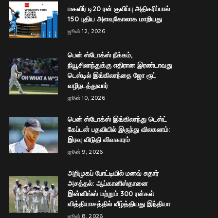
மகளிர் டி20 ரன் குவிப்பு அதிகரிப்பால்
150 புதிய அளவுகோலாக மாறியது
ஜூன் 12, 2026
பென் ஸ்டோக்ஸ் நீக்கம்,
நியூசிலாந்துக்கு எதிரான இரண்டாவது
டெஸ்டில் இங்கிலாந்தை ஜோ ரூட்
வழிநடத்துவார்
ஜூன் 10, 2026
பென் ஸ்டோக்ஸ் இங்கிலாந்து டெஸ்ட்
கேப்டன் பதவியில் இருந்து விலகலாம்:
இரவு விடுதி விவகாரம்
ஜூன் 9, 2026
அறிமுகப் போட்டியில் மனவ் சுதார்
அசத்தல்: ஆப்கானிஸ்தானை
இன்னிங்ஸ் மற்றும் 300 ரன்கள்
வித்தியாசத்தில் வீழ்த்தியது இந்தியா
ஜூன் 8, 2026