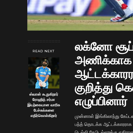
லக்னோ சூப்
READ NEXT
அணிக்காக ர
ஆட்டக்கார
குறித்து கெ
ஸ்வான் கூறுகிறார்
எழுப்பினார்
ரோஹித் சர்மா
இயற்கையான வாரிசு
பேச்சுக்களை
முன்னாள் இங்கிலாந்து கேப்டன
எதிர்கொள்கிறார்
பந்த் தொடக்க ஆட்டக்காரராக க
டெல்லி கேபிடல்ஸுக்கு எதிரான