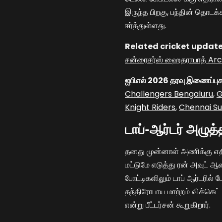
இருந்த பிறகு, பந்தின் தொட
ஈர்த்துள்ளது.
Related cricket update
சன்ரைசர்ஸ் ஹைதராபாத் Arc
ஐபிஎல் 2026 தரவு இணைப்புக
Challengers Bengaluru
,
G
Knight Riders
,
Chennai Su
டாப்-ஆர்டர் அழுத
தனது முன்னாள் அணிக்கு எதிர
மட்டுமே எடுத்து ரன் அவுட் 
போட்டிகளிலும் டாப் ஆர்டரில் ப
தந்திரோபாய மாற்றம் விக்கெட்
என்று பீட்டர்சன் கூறுகிறார்.