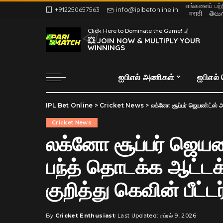
எங்களைப் பற்
+912250657563
info@iplbetonline.in
मराठी
తెలు
Click Here to Dominate the Game! 🏏
💥 JOIN NOW & MULTIPLY YOUR
WINNINGS
ஐபிஎல் அணிகள்
ஐபிஎல்
IPL Bet Online
>
Cricket News
>
லக்னோ சூப்பர் ஜெயண்ட்ஸ் அணிக்காக
Cricket News
லக்னோ சூப்பர் ஜெயண
பந்த் தொடக்க ஆட்டக
குறித்து கெவின் பீட்ட
By
Cricket Enthusiast
Last Updated: ஏப்ரல் 9, 2026
Posted