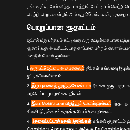
ரன்களுக்கு மேல் வித்தியாசத்தில் போட்டியில் வெற்றி 
வெற்றி பெற வேண்டும் அல்லது 25 ரன்களுக்கு குறைவா
பொறுப்பான சூதாட்டம்
ஐபிஎல் மீது பந்தயம் கட்டுவது ஒரு வேடிக்கையான மற்று
சூதாடுவது அவசியம். பாதுகாப்பான மற்றும் சுவாரஸ்ய
மனதில் கொள்ளுங்கள்:
ஒரு பட்ஜெட்டை அமைக்கவும்
: நீங்கள் எவ்வளவு இழக
ஒட்டிக்கொள்ளவும்.
இழப்புகளைத் துரத்த வேண்டாம்
: நீங்கள் ஒரு பந்த
ஈடுசெய்ய முயற்சிக்காதீர்கள்.
இடைவெளிகளை எடுத்துக் கொள்ளுங்கள்
: பந்தய ந
விலகி இருக்க உங்களுக்கு நேரம் கொடுங்கள்.
தேவைப்பட்டால் உதவி தேடுங்கள்
: உங்கள் சூதாட்டம் 
Gamblers Anonymous அல்லது BeGambleAware 