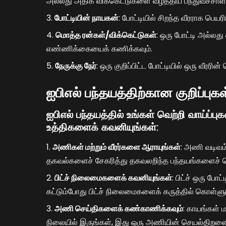
அல்லது அதிக விக்கெட்டுகளை வீழ்த்திய பந்துவீச்சாள
போட்டியின் நாயகன்
: போட்டியில் சிறந்த வீரராக பெயரிட
மொத்த ரன்கள்/விக்கெட்டுகள்
: ஒரு போட்டி அல்லத
எண்ணிக்கையைக் கணிக்கவும்.
நேருக்கு நேர்
: ஒரு குறிப்பிட்ட போட்டியில் ஒரு வீரரி
ஐபிஎல் பந்தயத்திற்கான குறிப்புகள
ஐபிஎல் பந்தயத்தில் உங்கள் வெற்றி வாய்ப்புக
உத்திகளைக் கவனியுங்கள்:
அணிகள் மற்றும் வீரர்களை ஆராயுங்கள்
: அணி வடிவம்,
தகவல்களைச் சேகரித்து தகவலறிந்த பந்தயங்களைச் செ
பிட்ச் நிலைமைகளைக் கவனியுங்கள்
: பிட்ச் ஒரு ப
கட்டும்போது பிட்ச் நிலைமைகளைக் கருத்தில் கொள்ளு
அணி செய்திகளைக் கண்காணிக்கவும்
: காயங்கள் ம
நிலையில் இருங்கள், இது ஒரு அணியின் செயல்திறனைப