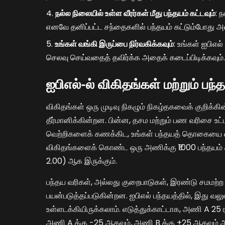
நல்ல நிலையில் உள்ள வீரர்கள் மீது பந்தயம் கட்டவும்
: 
எனவே தனிப்பட்ட சந்தைகளில் பந்தயம் கட்டும்போது அ
உங்கள் வங்கி இருப்பை நிர்வகிக்கவும்
: உங்கள் ஐபிஎ
செலவு செய்வதைத் தவிர்க்க அதைக் கடைப்பிடிக்கவும்.
ஐபிஎல்-ல் விகிதங்கள் மற்றும் பந
விகிதங்கள் ஒரு முடிவு நிகழும் நிகழ்தகவைக் குறிக்க
தீர்மானிக்கின்றன. பின்ன, தசம மற்றும் பண வரிசை உ
வெற்றிகளைக் கணக்கிட, உங்கள் பந்தயத் தொகையை விகி
விகிதங்களைக் கொண்ட ஒரு அணிக்கு ₹1000 பந்தயம் கட
2.00) ஆக இருக்கும்.
பந்தய வரிகள், அல்லது குறைபாடுகள், இரண்டு சமம
பயன்படுத்தப்படுகின்றன. ஐபிஎல் பந்தயத்தில், இது
உள்ளடக்கியிருக்கலாம். எடுத்துக்காட்டாக, அணி A 25 ர
அணி A க்கு -25 ஆகவும், அணி B க்கு +25 ஆகவும் அ