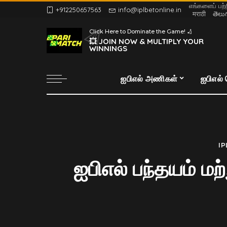
எங்களைப் பற்
+912250657563
info@iplbetonline.in
मराठी
తెలు
Click Here to Dominate the Game! 🏏
💥 JOIN NOW & MULTIPLY YOUR
WINNINGS
ஐபிஎல் அணிகள்
ஐபிஎல்
IP
ஐபிஎல் பந்தயம் 