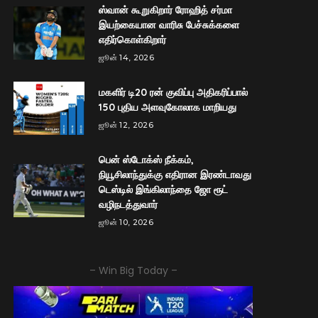
ஸ்வான் கூறுகிறார் ரோஹித் சர்மா
இயற்கையான வாரிசு பேச்சுக்களை
எதிர்கொள்கிறார்
ஜூன் 14, 2026
மகளிர் டி20 ரன் குவிப்பு அதிகரிப்பால்
150 புதிய அளவுகோலாக மாறியது
ஜூன் 12, 2026
பென் ஸ்டோக்ஸ் நீக்கம்,
நியூசிலாந்துக்கு எதிரான இரண்டாவது
டெஸ்டில் இங்கிலாந்தை ஜோ ரூட்
வழிநடத்துவார்
ஜூன் 10, 2026
– Win Big Today –