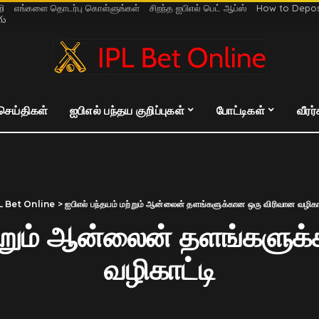
றி
எங்களை தொடர்பு கொள்ளுங்கள்
சிறந்த ஐபிஎல் பெட் ஆப்ஸ்
How to Deposi
గు
 செய்திகள்
ஐபிஎல் பந்தய குறிப்புகள்
போட்டிகள்
வீரர
L Bet Online
>
ஐபிஎல் பந்தயம் மற்றும் ஆன்லைன் தளங்களுக்கான ஒரு விரிவான வழிகாட
மற்றும் ஆன்லைன் தளங்களுக
வழிகாட்டி