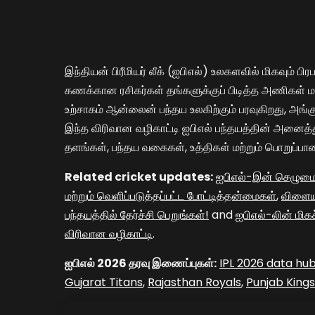
இந்தியன் பிரீமியர் லீக் (ஐபிஎல்) உலகளவில் மிகவும் பி
கணக்கான ரசிகர்கள் தங்களுக்குப் பிடித்த அணிகள் மற்று
உற்சாகம் ஆன்லைன் பந்தய உலகிற்கும் பரவுகிறது, அங்க
இந்த விரிவான வழிகாட்டி ஐபிஎல் பந்தயத்தின் அனைத
தளங்கள், பந்தய வகைகள், உத்திகள் மற்றும் பொறுப்ப
Related cricket updates:
ஐபிஎல்-இன் செழுமை
மற்றும் வெளிப்படுத்தப்பட்ட போட்டித்தன்மைகள்
,
விளையா
பந்தயத்தில் தேர்ச்சி பெறுங்கள்!
and
ஐபிஎல்-லின் மிக
விரிவான வழிகாட்டி
.
ஐபிஎல் 2026 தரவு இணைப்புகள்:
IPL 2026 data hu
Gujarat Titans
,
Rajasthan Royals
,
Punjab Kings