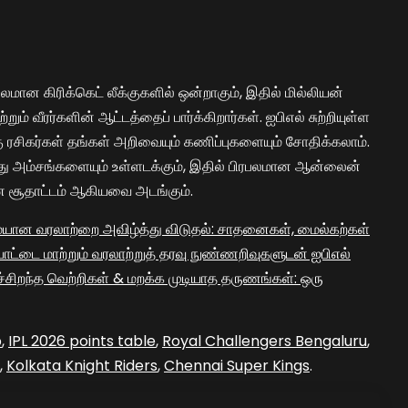
ரபலமான கிரிக்கெட் லீக்குகளில் ஒன்றாகும், இதில் மில்லியன்
ம் வீரர்களின் ஆட்டத்தைப் பார்க்கிறார்கள். ஐபிஎல் சுற்றியுள்ள
ு ரசிகர்கள் தங்கள் அறிவையும் கணிப்புகளையும் சோதிக்கலாம்.
்து அம்சங்களையும் உள்ளடக்கும், இதில் பிரபலமான ஆன்லைன்
ான சூதாட்டம் ஆகியவை அடங்கும்.
யான வரலாற்றை அவிழ்த்து விடுதல்: சாதனைகள், மைல்கற்கள்
ட்டை மாற்றும் வரலாற்றுத் தரவு நுண்ணறிவுகளுடன் ஐபிஎல்
ச்சிறந்த வெற்றிகள் & மறக்க முடியாத தருணங்கள்: ஒரு
b
,
IPL 2026 points table
,
Royal Challengers Bengaluru
,
,
Kolkata Knight Riders
,
Chennai Super Kings
.