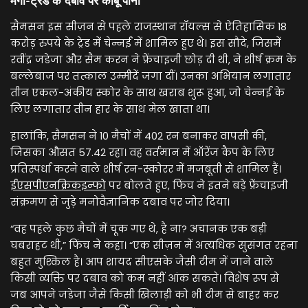
मेगा-ट्रेड के दबाव पर काबू पाना
सैमसन इस सीज़न से पहले राजस्थान रॉयल्स से ऐतिहासिक 18
करोड़ रुपये के ट्रेड में चेन्नई में शामिल हुए थे। इस सौदे, जिसमें
रवींद्र जडेजा और सैम करन ने फ्रेंचाइजी छोड़ दी थी, ने शीर्ष क्रम के
बल्लेबाज पर तत्काल उम्मीदें जगा दीं। उनका अभियान लगातार
तीन एकल-अंकीय स्कोर के साथ खराब शुरू हुआ, जो चेन्नई के
लिए लगातार तीन हार के साथ मेल खाता था।
हालांकि, सैमसन ने 10 मैचों में 402 रन बनाकर वापसी की,
जिसका औसत 57.42 रहा। वह वर्तमान में ऑरेंज कैप के लिए
प्रतिस्पर्धा करने वाले शीर्ष रन-स्कोरर में मजबूती से शामिल हैं।
ईएसपीएनक्रिकइन्फो
पर बोलते हुए, फिंच ने इतने बड़े फ्रेंचाइजी
संक्रमण से जुड़े मनोवैज्ञानिक दबाव पर जोर दिया।
“वह पहले कुछ मैचों में चूक गए थे, है ना? अचानक एक बड़ी
घबराहट थी,” फिंच ने कहा। “एक सीज़न में अत्यधिक सुसंगत रहना
बहुत मुश्किल है। आप शायद सीएसके जैसी टीम में जाने वाले
किसी व्यक्ति पर दबाव को कम नहीं आंक सकते। विशेष रूप से
जब आपने जडेजा जैसे किसी खिलाड़ी को भी टीम से बाहर कर