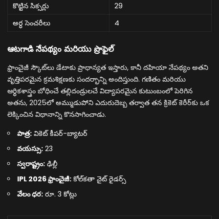
కొట్టిన సిక్సర్లు
29
అర్ధ సెంచరీలు
4
ఆటగాడి నేపథ్యం మరియు ప్రొఫైల్
ఫ్రాంచైజీ స్కౌట్‌లు డేటాకు ప్రాధాన్యత ఇస్తారు, కానీ దహియా నేపథ్యం అతని
వృత్తిపరమైన క్రమశిక్షణకు సందర్భాన్ని అందిస్తుంది. గణితం మరియు
ఆర్థికశాస్త్రం బోధించే తల్లిదండ్రులచే విద్యాపరమైన కుటుంబంలో పెరిగిన
అతను, 2025లో అమ్ముడుపోని ఎదురుదెబ్బ తర్వాత తన క్రికెట్ కెరీర్‌కు ఒక
లెక్కించిన విధానాన్ని కొనసాగించాడు.
పాత్ర:
వికెట్ కీపర్-బ్యాటర్
వయస్సు:
23
స్వరాష్ట్రం:
ఢిల్లీ
IPL 2026 ఫ్రాంచైజీ:
కోల్‌కతా నైట్ రైడర్స్
వేలం ధర:
రూ. 3 కోట్లు