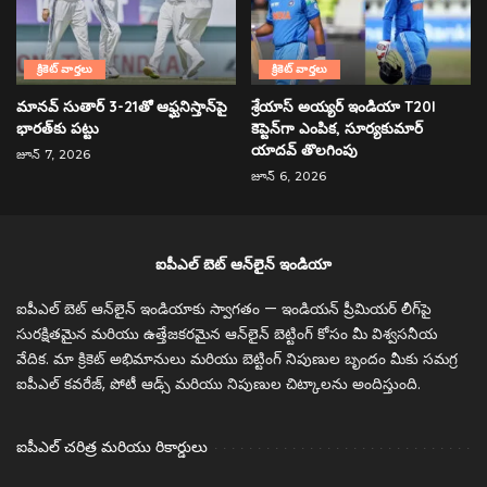
క్రికెట్ వార్తలు
క్రికెట్ వార్తలు
మానవ్ సుతార్ 3-21తో ఆఫ్ఘనిస్తాన్‌పై
శ్రేయాస్ అయ్యర్ ఇండియా T20I
భారత్‌కు పట్టు
కెప్టెన్‌గా ఎంపిక, సూర్యకుమార్
యాదవ్ తొలగింపు
జూన్ 7, 2026
జూన్ 6, 2026
ఐపీఎల్ బెట్ ఆన్‌లైన్ ఇండియా
ఐపీఎల్ బెట్ ఆన్‌లైన్ ఇండియాకు స్వాగతం — ఇండియన్ ప్రీమియర్ లీగ్‌పై
సురక్షితమైన మరియు ఉత్తేజకరమైన ఆన్‌లైన్ బెట్టింగ్ కోసం మీ విశ్వసనీయ
వేదిక. మా క్రికెట్ అభిమానులు మరియు బెట్టింగ్ నిపుణుల బృందం మీకు సమగ్ర
ఐపీఎల్ కవరేజ్, పోటీ ఆడ్స్ మరియు నిపుణుల చిట్కాలను అందిస్తుంది.
ఐపీఎల్ చరిత్ర మరియు రికార్డులు