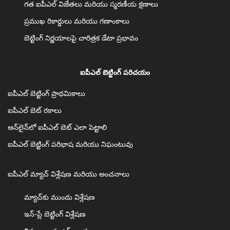
గత ఐపీఎల్ విజేతలు మరియు స్మరణీయ క్షణాలు
ప్రముఖ రికార్డులు మరియు గణాంకాలు
బెట్టింగ్ నిర్ణయాలపై చారిత్రక డేటా ప్రభావం
ఐపీఎల్ బెట్టింగ్ పరిచయం
ఐపీఎల్ బెట్టింగ్ ప్రాథమికాలు
ఐపీఎల్ బెట్ రకాలు
ఆన్‌లైన్‌లో ఐపీఎల్ బెట్ ఎలా పెట్టాలి
ఐపీఎల్ బెట్టింగ్ పరిభాష మరియు నిఘంటువు
ఐపీఎల్ మ్యాచ్ విశ్లేషణ మరియు అంచనాలు
మ్యాచ్‌కు ముందు విశ్లేషణ
ఇన్-ప్లే బెట్టింగ్ విశ్లేషణ