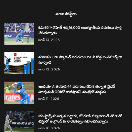
తాజా పోస్ట్‌లు
ఓపెనర్‌గా రోహిత్ శర్మ 16,000 అంతర్జాతీయ పరుగులు పూర్తి
చేసుకున్నాడు
జూన్ 13, 2026
మహిళల T20 స్కోరింగ్ పెరుగుదల 150ని కొత్త బెంచ్‌మార్క్‌గా
మార్చింది
జూన్ 12, 2026
ఇండియా A తరపున 44 పరుగులు చేసిన తర్వాత వైభవ్
సూర్యవంశీ ODIలో రాణిస్తాడని మంజ్రేకర్ మద్దతు
జూన్ 11, 2026
బెన్ స్టోక్స్ ను పక్కన పెట్టారు, జో రూట్ న్యూజిలాండ్ తో రెండో
టెస్టులో ఇంగ్లాండ్ కు నాయకత్వం వహించనున్నాడు
జూన్ 10, 2026