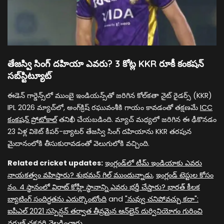
తేజస్వి సింగ్ దహియా ఎవరు? 3 కోట్ల KKR రూకీ కంకషన్
సబ్‌స్టిట్యూట్
ఈడెన్ గార్డెన్స్‌లో ముంబై ఇండియన్స్‌తో జరిగిన కోల్‌కతా నైట్ రైడర్స్ (KKR)
IPL 2026 మ్యాచ్‌లో, అంగ్‌క్రిష్ రఘువంశీకి గాయం కావడంతో తక్షణమే
ICC
కంకషన్ ప్రోటోకాల్
తనిఖీ చేయబడింది. మ్యాచ్ మధ్యలో జరిగిన ఈ ఢీకొనడం
23 ఏళ్ల వికెట్ కీపర్-బ్యాటర్ తేజస్వి సింగ్ దహియాను KKR తరపున
మైదానంలోకి తీసుకురావడంతో వెలుగులోకి వచ్చింది.
Related cricket updates:
ఇంగ్లండ్‌లో టీమ్ ఇండియాకు ఎవరు
నాయకత్వం వహిస్తారు? శుభమన్ గిల్ ముందున్నాడు
,
ఇంగ్లండ్ టెస్టుల కోసం
నం. 4 స్థానంలో విరాట్ కోహ్లీ స్థానాన్ని ఎవరు భర్తీ చేస్తారు? భారత్ కీలక
బ్యాటింగ్ సందిగ్ధతను ఎదుర్కొంటోంది
and
"నువ్వు చనిపోవచ్చు కదా":
ఐపీఎల్ 2021 సస్పెన్షన్ తర్వాత తీవ్రమైన ఆన్‌లైన్ దుర్వినియోగం గురించి
వరుణ్ చక్రవర్తి వెల్లడించారు
.