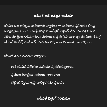
ఐపీఎల్ బెట్ ఆన్‌లైన్ ఇండియా
ఐపీఎల్ బెట్ ఆన్‌లైన్ ఇండియాకు స్వాగతం — ఇండియన్ ప్రీమియర్ లీగ్‌పై
సురక్షితమైన మరియు ఉత్తేజకరమైన ఆన్‌లైన్ బెట్టింగ్ కోసం మీ విశ్వసనీయ
వేదిక. మా క్రికెట్ అభిమానులు మరియు బెట్టింగ్ నిపుణుల బృందం మీకు సమగ్ర
ఐపీఎల్ కవరేజ్, పోటీ ఆడ్స్ మరియు నిపుణుల చిట్కాలను అందిస్తుంది.
ఐపీఎల్ చరిత్ర మరియు రికార్డులు
గత ఐపీఎల్ విజేతలు మరియు స్మరణీయ క్షణాలు
ప్రముఖ రికార్డులు మరియు గణాంకాలు
బెట్టింగ్ నిర్ణయాలపై చారిత్రక డేటా ప్రభావం
ఐపీఎల్ బెట్టింగ్ పరిచయం