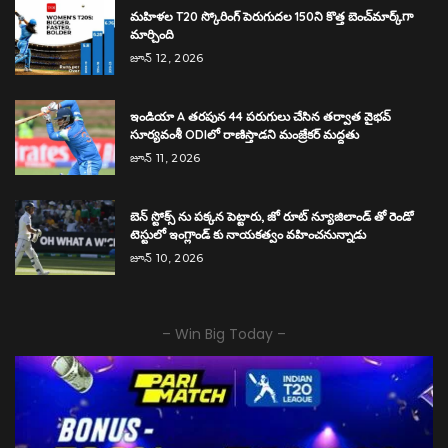
మహిళల T20 స్కోరింగ్ పెరుగుదల 150ని కొత్త బెంచ్‌మార్క్‌గా
మార్చింది
జూన్ 12, 2026
ఇండియా A తరపున 44 పరుగులు చేసిన తర్వాత వైభవ్
సూర్యవంశీ ODIలో రాణిస్తాడని మంజ్రేకర్ మద్దతు
జూన్ 11, 2026
బెన్ స్టోక్స్ ను పక్కన పెట్టారు, జో రూట్ న్యూజిలాండ్ తో రెండో
టెస్టులో ఇంగ్లాండ్ కు నాయకత్వం వహించనున్నాడు
జూన్ 10, 2026
– Win Big Today –