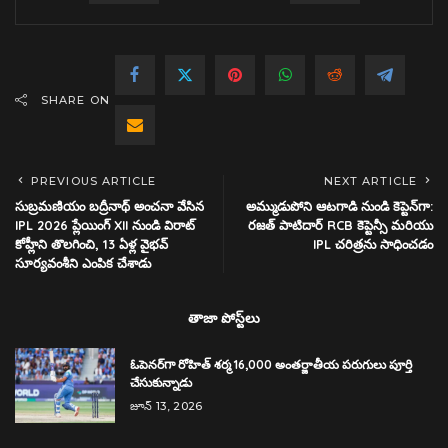
SHARE ON
PREVIOUS ARTICLE
NEXT ARTICLE
సుబ్రమణియం బద్రీనాథ్ అంచనా వేసిన
అమ్ముడుపోని ఆటగాడి నుండి కెప్టెన్‌గా:
IPL 2026 ప్లేయింగ్ XII నుండి విరాట్
రజత్ పాటిదార్ RCB కెప్టెన్సీ మరియు
కోహ్లీని తొలగించి, 13 ఏళ్ల వైభవ్
IPL చరిత్రను సాధించడం
సూర్యవంశీని ఎంపిక చేశాడు
తాజా పోస్ట్‌లు
ఓపెనర్‌గా రోహిత్ శర్మ 16,000 అంతర్జాతీయ పరుగులు పూర్తి
చేసుకున్నాడు
జూన్ 13, 2026