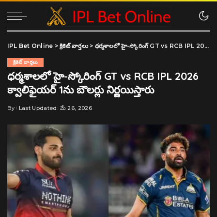
IPL Bet Online
>
క్రికెట్ వార్తలు
>
ధర్మశాలలో హై-స్కోరింగ్ GT vs RCB IPL 2026 క్వాలిఫైయర్ 1ను బౌలర్లు నిర్ణయిస్తారు
క్రికెట్ వార్తలు
ధర్మశాలలో హై-స్కోరింగ్ GT vs RCB IPL 2026
క్వాలిఫైయర్ 1ను బౌలర్లు నిర్ణయిస్తారు
By
Last Updated: మే 26, 2026
Posted
by